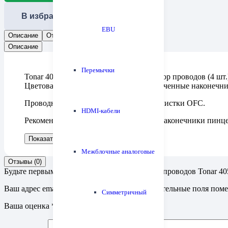
В избранное
EBU
Описание
Отзывы (0)
Описание
Перемычки
Tonar 4055 Head Shell Lead Wires — набор проводов (4 
Цветовая маркировка изоляции, позолоченные наконечни
Проводник — медь высокой степени очистки OFC.
HDMI-кабели
Рекомендуем после установки пожать наконечники пинце
Показать больше
Показать меньше
Межблочные аналоговые
Отзывы (0)
Будьте первым, кто оставил отзыв на “Набор проводов Tonar 405
Ваш адрес email не будет опубликован.
Обязательные поля пом
Симметричный
Ваша оценка
*