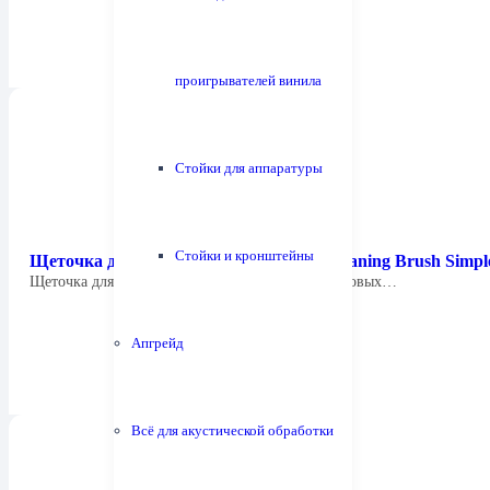
проигрывателей винила
Стойки для аппаратуры
Стойки и кронштейны
Щеточка для иглы Tonar 3008 Stylus Сleaning Brush Simpl
Щеточка для чистки иглы проигрывателя виниловых…
Апгрейд
Всё для акустической обработки