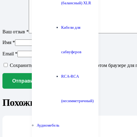
(балансный) XLR
Кабели для
Ваш отзыв
*
Имя
*
сабвуферов
Email
*
Сохранить моё имя, email и адрес сайта в этом браузере д
RCA-RCA
Похожие товары
(несимметричный)
Аудиомебель