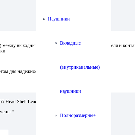
Наушники
Вкладные
шт.) между выходными штырьками головки звукоснимателя и кон
ки.
(внутриканальные)
том для надежности контакта.
наушники
5 Head Shell Lead Wires”
ечены
*
Полноразмерные