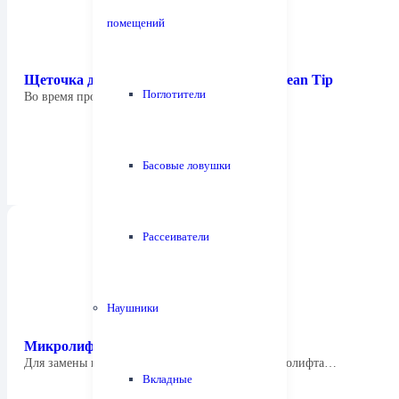
помещений
Щеточка для чистки иглы Tonar 4250 Clean Tip
Поглотители
Во время проигрывания ваших пластинок и…
Басовые ловушки
Рассеиватели
Наушники
Микролифт Tonar 4498 Arm Lifter
Для замены изношенного или сломанного микролифта…
Вкладные