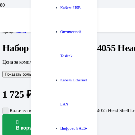
Кабель USB
Главная
Проигрыватели винила и все для них
Аксессуары для винила
Набор проводов Tonar 4055 Head Shell Lead Wires
Бренд:
Tonar
Оптический
Набор проводов Tonar 4055 Head
Toslink
Цена за комплект (4 шт.)
Показать больше
Показать меньше
Кабель Ethernet
1 725
₽
LAN
Количество товара Набор проводов Tonar 4055 Head Shell Le
В корзину
Цифровой AES-