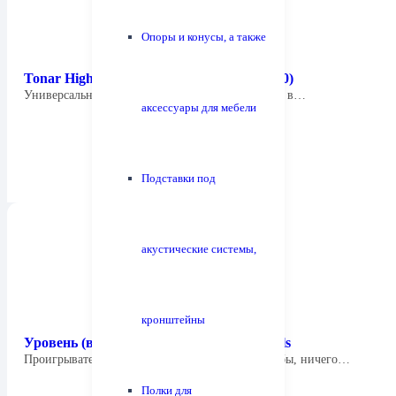
Опоры и конусы, а также
Tonar High End Headshell SME Type (4420)
Универсальный держатель картриджей типа OM в…
аксессуары для мебели
Подставки под
акустические системы,
кронштейны
Уровень (ватерпас) 3131 Tonar Cross Balls
Проигрыватель установлен неровно? Казалось бы, ничего…
Полки для