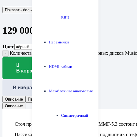
Показать больше
Показать меньше
EBU
129 000
₽
Перемычки
Цвет
Количество товара Проигрыватель виниловых дисков Music
HDMI-кабели
В корзину
В избранное
Межблочные аналоговые
Описание
Параметры
Отзывы (0)
Описание
Симметричный
Стол проигрывателя винила Music Hall MMF-5.3 состоит 
Пассиковый привод, стальной опорный подшипник с тефл