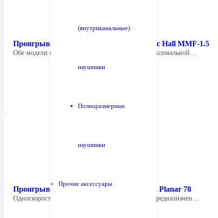
(внутриканальные)
Проигрыватель виниловых дисков Music Hall MMF-1.5
Обе модели начального сегмента отличаются максимальной…
наушники
Полноразмерные
наушники
Прочие аксессуары
Проигрыватель виниловых дисков Rega Planar 78
Односкоростной проигрыватель Rtga Planar 78 предназначен…