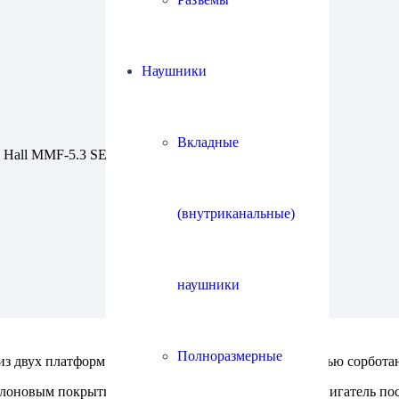
Наушники
Вкладные
 Hall MMF-5.3 SE
(внутриканальные)
наушники
Полноразмерные
из двух платформ, изолированных друг от друга шестью сорбот
оновым покрытием, двухскоростной синхронный двигатель посто