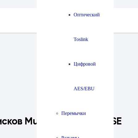
Оптический
Toslink
Цифровой
AES/EBU
Перемычки
ков Music Hall MMF-5.3 SE
Разъемы