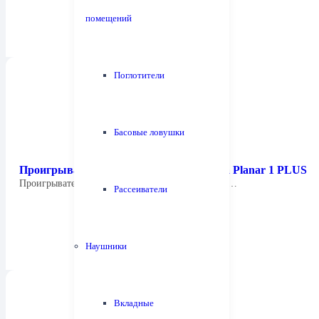
помещений
Поглотители
Басовые ловушки
Проигрыватель виниловых дисков Rega Planar 1 PLUS
Проигрыватель виниловых дисков Rega Planar 1…
Рассеиватели
Наушники
Вкладные