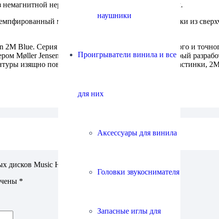
з немагнитной нержавеющей стали с фетровым матом.
наушники
емпфированный микролифт, антискейтинг, проводники из свер
 2M Blue. Серия Ortofon 2M предназначена для точного и точн
Проигрыватели винила и все
ом Møller Jensen Design — тем же дизайнером, который разрабо
онтуры изящно повторяют канавки на поверхности пластинки, 2M
для них
Аксессуары для винила
ых дисков Music Hall MMF-5.3 SE”
Головки звукоснимателя
ечены
*
Запасные иглы для