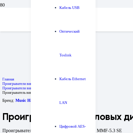
Кабель USB
Оптический
Toslink
Кабель Ethernet
Главная
Проигрыватели винила и все для них
Проигрыватели винила
Проигрыватель виниловых дисков Music Hall MMF-5.3 SE
Бренд:
Music Hall
LAN
Проигрыватель виниловых дис
Цифровой AES-
Проигрыватель виниловых дисков Music Hall MMF-5.3 SE