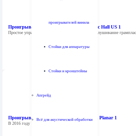
проигрывателей винила
Проигрыватель виниловых дисков Music Hall US 1
Простое управление позволяет реализовать прослушивание грампл
Стойки для аппаратуры
Стойки и кронштейны
Апгрейд
Проигрыватель виниловых дисков Rega Planar 1
Всё для акустической обработки
В 2016 году Rega проводит обновление…