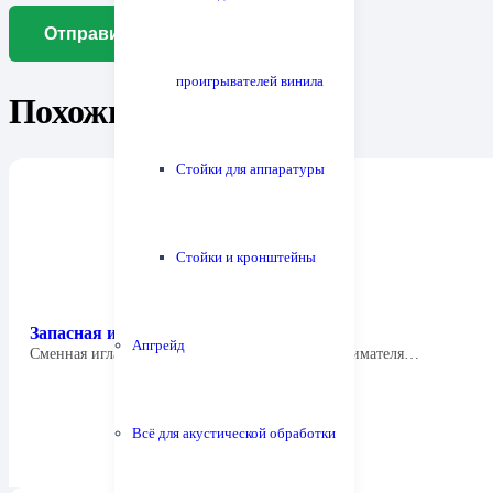
проигрывателей винила
Похожие товары
Стойки для аппаратуры
Стойки и кронштейны
Запасная игла Tonar 1812 Stylus Banana
Апгрейд
Cменная игла для ди-джейской головки звукоснимателя…
Всё для акустической обработки