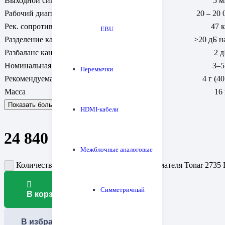
Выходной сигнал
5 
Рабочий диапазон частот
20 – 20 
Рек. сопротивление нагрузки
47 
EBU
Разделение каналов
>20 дБ н
Разбаланс каналов
2 д
Номинальная прижимная сила
3–5
Перемычки
Рекомендуемая прижимная сила
4 г (4
Масса
16 
Показать больше
Показать меньше
HDMI-кабели
24 840
₽
Межблочные аналоговые
Количество товара ММ-головка звукоснимателя Tonar 2735 
Симметричный
В корзину
В избранное