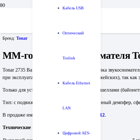
Кабель USB
Главная
Проигрыватели винила и все для них
Головки звукоснимателя
ММ-головка звукоснимателя Tonar 2735 Banana DJ
Оптический
Бренд:
Tonar
ММ-головка звукоснимателя To
Toslink
Tonar 2735 Banana Disco — ди-джейская головка звукоснимател
при эксплуатации обычных головок (не ди-джейских), так как э
Кабель Ethernet
Только для установки в тонарм со сменными шеллами (байонетн
Тип: с подвижным магнитом (ММ). Упрочненный демпфер, сфер
LAN
В продаже имеются запасные иглы:
Tonar 1812
.
Технические параметры
Цифровой AES-