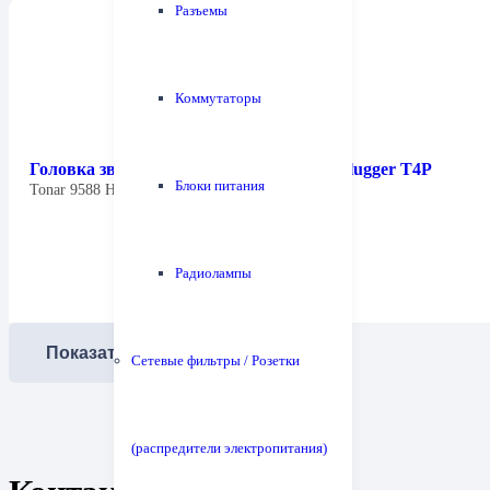
Разъемы
Коммутаторы
Головка звукоснимателя Tonar 9588 H-plugger T4P
Блоки питания
Tonar 9588 H-Plugger Cartridge — головка…
Радиолампы
Показать еще
Сетевые фильтры / Розетки
(распредители электропитания)