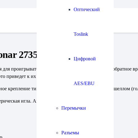
Оптический
Toslink
nar 2735 Banana DJ
Цифровой
я для проигрывателя винила. Допускает скретчинг и обратное в
то приведет к их поломке.
AES/EBU
ое крепление типа SME Disco), так интегрирована с шеллом (го
ическая игла. Аналог Ortofon Concorde.
Перемычки
Разъемы