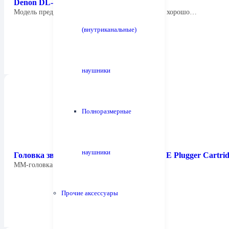
Denon DL-103R
Модель представляет собой улучшенную версию хорошо…
(внутриканальные)
наушники
Полноразмерные
наушники
Головка звукоснимателя Tonar 9540 T4P E Plugger Cartri
ММ-головка Tonar 9540 E-plugger с иглой…
Прочие аксессуары