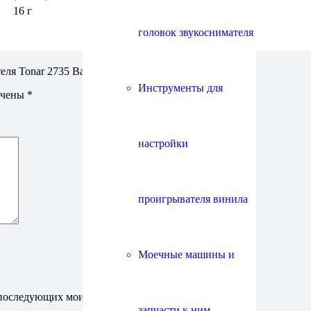
16 г
головок звукоснимателя
еля Tonar 2735 Banana DJ”
Инструменты для
ечены
*
настройки
проигрывателя винила
Моечные машины и
ля последующих моих комментариев.
запчасти к ним