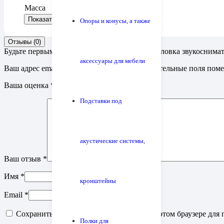
Масса
Показать больше
Показать меньше
Опоры и конусы, а также
Отзывы (0)
Будьте первым, кто оставил отзыв на “ММ-головка звукоснимат
аксессуары для мебели
Ваш адрес email не будет опубликован.
Обязательные поля пом
Ваша оценка
*
Подставки под
акустические системы,
Ваш отзыв
*
Имя
*
кронштейны
Email
*
Сохранить моё имя, email и адрес сайта в этом браузере д
Полки для