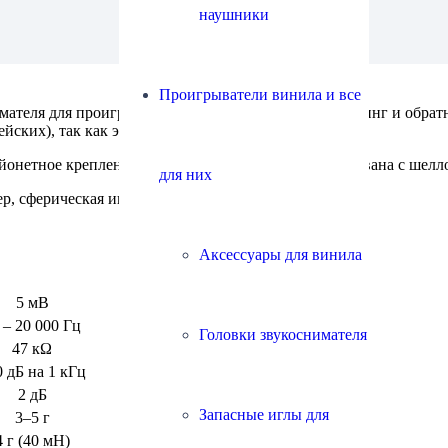
наушники
Проигрыватели винила и все
имателя для проигрывателя винила. Допускает скретчинг и обрат
ских), так как это приведет к их поломке.
йонетное крепление типа SME Disco), так интегрирована с шелл
для них
 сферическая игла. Аналог Ortofon Concorde.
Аксессуары для винила
5 мВ
 – 20 000 Гц
Головки звукоснимателя
47 кΩ
 дБ на 1 кГц
2 дБ
Запасные иглы для
3–5 г
4 г (40 мН)