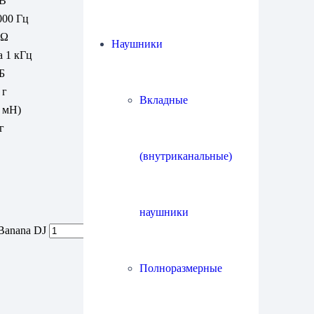
мВ
000 Гц
кΩ
Наушники
а 1 кГц
Б
 г
Вкладные
0 мН)
г
(внутриканальные)
наушники
Banana DJ
Полноразмерные