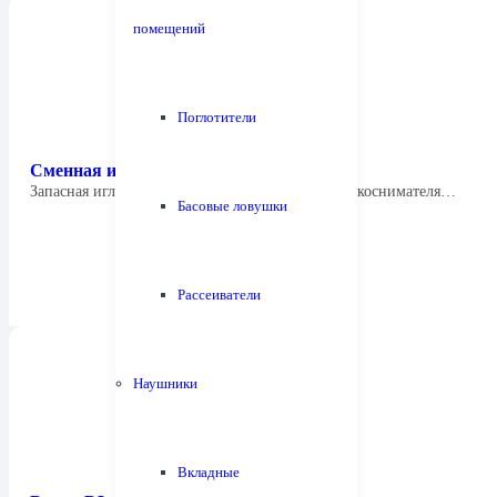
помещений
Поглотители
Сменная игла Tonar 1811 Stylus Baktrak
Запасная игла для ди-джейской ММ-головки звукоснимателя…
Басовые ловушки
Рассеиватели
Наушники
Вкладные