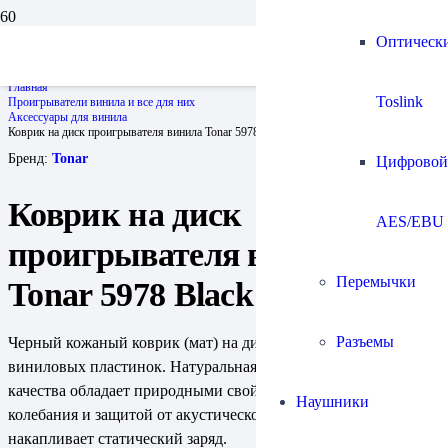
Оптическ
Главная
Toslink
Проигрыватели винила и все для них
Аксессуары для винила
Коврик на диск проигрывателя винила Tonar 5978 Black Leather Mat
Бренд:
Tonar
Цифровой
Коврик на диск
AES/EBU
проигрывателя винила
Перемычки
Tonar 5978 Black Leather Mat
Разъемы
Черный кожаный коврик (мат) на диск проигрывателя
виниловых пластинок. Натуральная кожа/замша высокого
качества обладает природными свойствами демпфирования
Наушники
колебания и защитой от акустической обратной связи. Не
накапливает статический заряд.