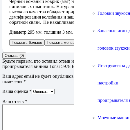
Черный кожаный коврик (мат) на диск проигрывателя
виниловых пластинок. Натуральная кожа/замша
высокого качества обладает природными свойствами
Головки звукос
демпфирования колебания и защитой от акустической
обратной связи. Не накапливает статический заряд.
Запасные иглы 
Диаметр 295 мм, толщина 3 мм.
Показать больше
Показать меньше
головок звукос
Отзывы (0)
Будьте первым, кто оставил отзыв на “Коврик на диск
Инструменты д
проигрывателя винила Tonar 5978 Black Leather Mat”
Ваш адрес email не будет опубликован.
Обязательные поля
помечены
*
настройки
Ваша оценка
*
проигрывателя 
Ваш отзыв
*
Моечные маши