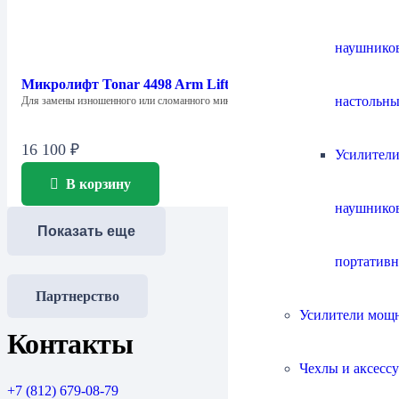
наушнико
Микролифт Tonar 4498 Arm Lifter
настольны
Для замены изношенного или сломанного микролифта…
16 100
₽
Усилители
В корзину
наушнико
Показать еще
портатив
Партнерство
Усилители мощ
Контакты
Чехлы и аксесс
+7 (812) 679-08-79