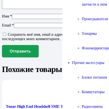
запчасти к ним
Имя
*
Проигрыватели
Email
*
Тонармы
Сохранить моё имя, email и адрес сайта в этом браузере для
последующих моих комментариев.
Фонокорректор
Прочие аксессуары
Похожие товары
Блоки питания
Коммутаторы
Радиолампы
Tonar High End Headshell SME Type (4420)