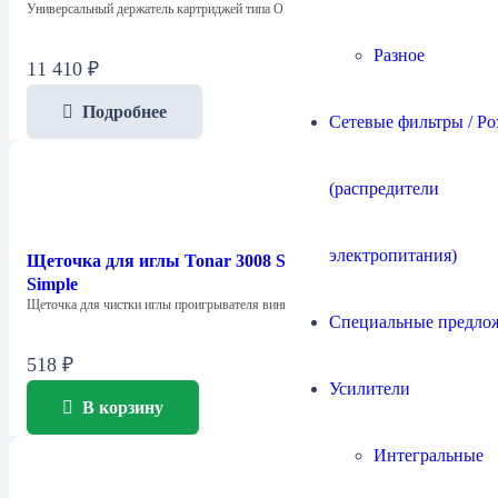
Универсальный держатель картриджей типа OM в…
Разное
11 410
₽
Подробнее
Сетевые фильтры / Ро
(распредители
электропитания)
Щеточка для иглы Tonar 3008 Stylus Сleaning Brush
Simple
Щеточка для чистки иглы проигрывателя виниловых…
Специальные предло
518
₽
Усилители
В корзину
Интегральные