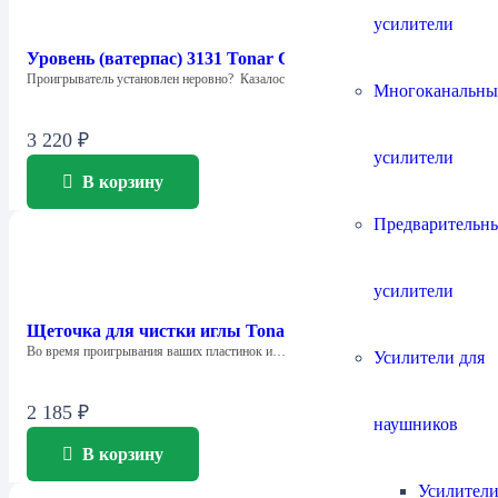
усилители
Уровень (ватерпас) 3131 Tonar Cross Balls
Проигрыватель установлен неровно? Казалось бы, ничего…
Многоканальны
3 220
₽
усилители
В корзину
Предварительн
усилители
Щеточка для чистки иглы Tonar 4250 Clean Tip
Во время проигрывания ваших пластинок и…
Усилители для
2 185
₽
наушников
В корзину
Усилители