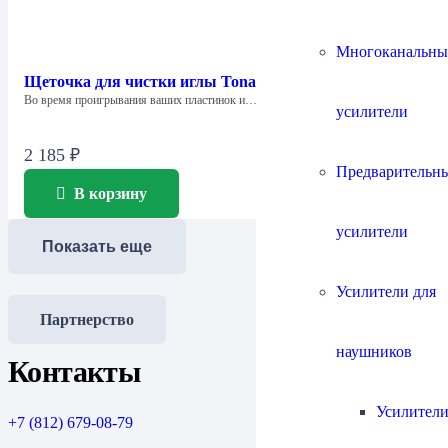
Многоканальны
Щеточка для чистки иглы Tonar 4250 Clean Tip
Во время проигрывания ваших пластинок и…
усилители
2 185
₽
Предварительн
В корзину
усилители
Показать еще
Усилители для
Партнерство
наушников
Контакты
Усилители
+7 (812) 679-08-79