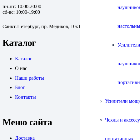
пн-пт: 10:00-20:00
наушнико
сб-вс: 10:00-19:00
настольны
Санкт-Петербург, пр. Медиков, 10к1
Каталог
Усилители
Каталог
наушнико
О нас
Наши работы
портатив
Блог
Контакты
Усилители мощ
Меню сайта
Чехлы и аксесс
Доставка
портативных