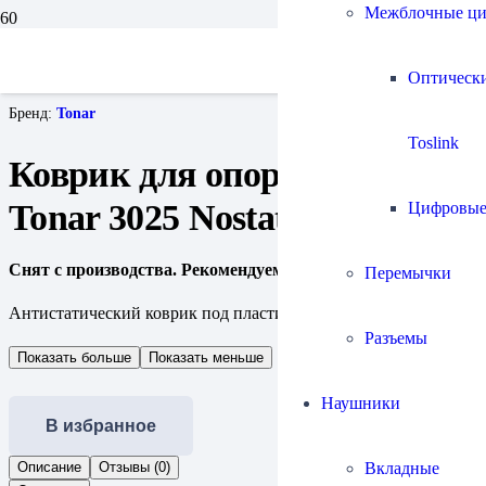
Межблочные ц
Главная
Проигрыватели винила и все для них
Аксессуары для винила
Оптическ
Коврик для опорного диска Tonar 3025 Nostatic Mat
Бренд:
Tonar
Toslink
Коврик для опорного диска
Tonar 3025 Nostatic Mat
Цифровы
Снят с производства. Рекомендуем
Nostatic Mat II
Перемычки
Антистатический коврик под пластинку.
Разъемы
Показать больше
Показать меньше
Наушники
В избранное
Вкладные
Описание
Отзывы (0)