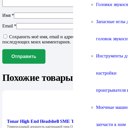
Головки звукос
Имя
*
Запасные иглы 
Email
*
Сохранить моё имя, email и адрес сайта в этом браузере для
головок звукос
последующих моих комментариев.
Инструменты д
настройки
Похожие товары
проигрывателя 
Моечные маши
Tonar High End Headshell SME Type (4420)
запчасти к ним
Универсальный держатель картриджей типа OM в…