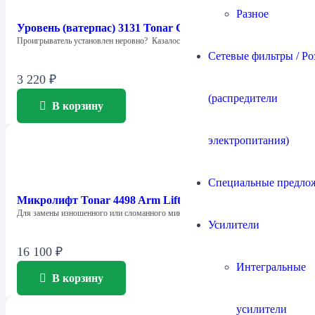
Разное
Уровень (ватерпас) 3131 Tonar Cross Balls
Проигрыватель установлен неровно? Казалось бы, ничего…
Сетевые фильтры / Ро
3 220
₽
(распредители
В корзину
электропитания)
Специальные предло
Микролифт Tonar 4498 Arm Lifter
Для замены изношенного или сломанного микролифта…
Усилители
16 100
₽
Интегральные
В корзину
усилители