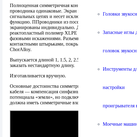
Полноценная симметричная конструкция: все три
проводника одинаковые. Экран не задействован в
Головки звукос
сигнальных цепях и несет исключительно защитную
функцию. ППроводники из посеребренной меди
экранированы индивидуально. Диэлектрик —
Запасные иглы 
реактопластный полимер XLPE с минимальными
фазовыми искажениями. Разъемы Neutrik с медными
контактными штырьками, покрытыми сплавом
ChorAlloy.
головок звукос
Выпускается длиной 1, 1.5, 2, 2.5 и 3 метра. Можно
заказать нестандартную длину.
Инструменты д
Изготавливается вручную.
Основные достоинства симметричного (балансного)
настройки
кабеля — компенсация синфазных помех и дрейфа
потенциала «земли», но подключаемая аппаратура
должна иметь симметричные входы и выходы.
проигрывателя 
Моечные маши