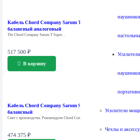
наушнико
Кабель Chord Company Sarum T 2XLR–2XLR /
балансный аналоговый
The Chord Company Sarum T Super…
настольны
517 500
₽
Усилители
В корзину
наушнико
портатив
Кабель Chord Company Sarum Super ARAY XLR /
Усилители мощ
балансный
Снят с производства. Рекомендуем Chord Company…
Чехлы и аксесс
474 375
₽