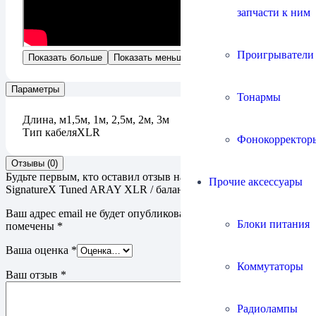
запчасти к ним
Проигрыватели
Показать больше
Показать меньше
Параметры
Тонармы
Длина, м
1,5м, 1м, 2,5м, 2м, 3м
Тип кабеля
XLR
Фонокорректор
Отзывы (0)
Будьте первым, кто оставил отзыв на “Кабель Chord Company
Прочие аксессуары
SignatureX Tuned ARAY XLR / балансный”
Ваш адрес email не будет опубликован.
Обязательные поля
Блоки питания
помечены
*
Ваша оценка
*
Коммутаторы
Ваш отзыв
*
Радиолампы