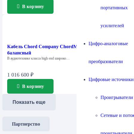
В корзину
портативных
усилителей
Цифро-аналоговые
Кабель Chord Company ChordMusic 2XLR-2XLR /
балансный
В аудиотехнике класса high end широко…
преобразователи
1 016 600
₽
Цифровые источники
В корзину
Проигрыватели
Показать еще
Сетевые и пото
Партнерство
проигрыватели