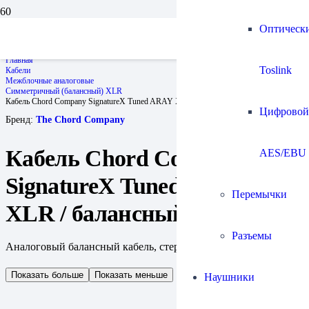
Оптическ
Главная
Toslink
Кабели
Межблочные аналоговые
Симметричный (балансный) XLR
Кабель Chord Company SignatureX Tuned ARAY XLR / балансный
Цифровой
Бренд:
The Chord Company
Кабель Chord Company
AES/EBU
SignatureX Tuned ARAY
Перемычки
XLR / балансный
Разъемы
Аналоговый балансный кабель, стереопара 2XLR-2XLR
Показать больше
Показать меньше
Наушники