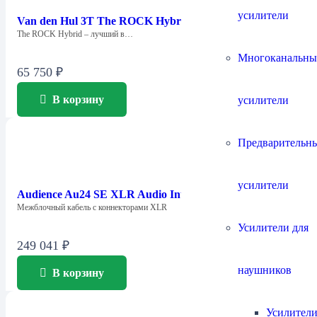
усилители
Van den Hul 3T The ROCK Hybrid 1.0m
The ROCK Hybrid – лучший в…
Многоканальны
65 750
₽
В корзину
усилители
Предварительн
усилители
Audience Au24 SE XLR Audio Interconnect 1.0m
Межблочный кабель с коннекторами XLR
Усилители для
249 041
₽
наушников
В корзину
Усилители