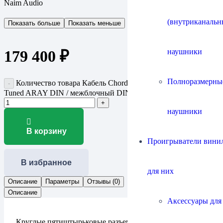
Naim Audio
(внутриканальн
Показать больше
Показать меньше
наушники
179 400
₽
Полноразмерны
Количество товара Кабель Chord Company SignatureX
Tuned ARAY DIN / межблочный DIN
наушники
В корзину
Проигрыватели винил
В избранное
для них
Описание
Параметры
Отзывы (0)
Описание
Аксессуары для
Круглые пятиштырьковые разъемы DIN — редкость в