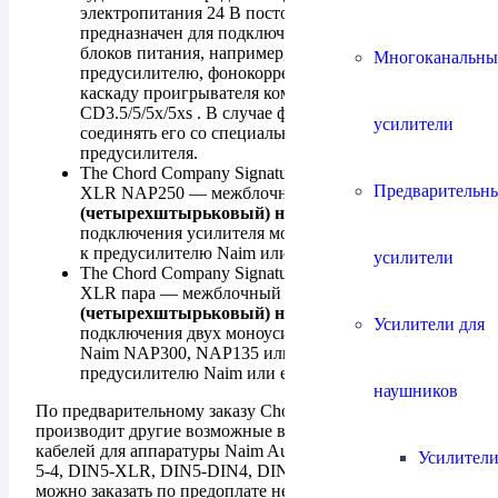
электропитания 24 В постоянного тока. SNAIC 5
предназначен для подключения двуполярных
блоков питания, например, Flatcap или Hicap к
Многоканальны
предусилителю, фонокорректору или выходному
каскаду проигрывателя компакт-дисков Naim
CD3.5/5/5x/5xs . В случае фонокорректора может
усилители
соединять его со специальным входом AUX2
предусилителя.
The Chord Company Signature Tuned ARAY DIN-
Предварительн
XLR NAP250 — межблочный DIN, разъемы
DIN
(четырехштырьковый) на 1XLR
; для
подключения усилителя мощности Naim NAP250
к предусилителю Naim или его блоку питания
усилители
The Chord Company Signature Tuned ARAY DIN-
XLR пара — межблочный DIN, разъемы
DIN
(четырехштырьковый) на 1XLR (пара)
; для
Усилители для
подключения двух моноусилителей мощности
Naim NAP300, NAP135 или NAP500 к
предусилителю Naim или его блоку питания.
наушников
По предварительному заказу Chord Company
производит другие возможные варианты межблочных
кабелей для аппаратуры Naim Audio, например SNAIC
Усилители
5-4, DIN5-XLR, DIN5-DIN4, DIN8-DIN8 и т.д., также
можно заказать по предоплате не однометровую длину,