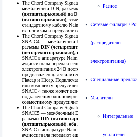
The Chord Company Signature Tuned ARAY DIN —
Разное
межблочный DIN, разъемы
DIN
(пятиштырьковый) на DIN
(пятиштырьковый)
, замена штатному
Сетевые фильтры / Ро
стандартному кабелю Naim 5-5 между
источником и предусилителем
The Chord Company Signature Tuned ARAY DIN
SNAIC4 — межблочный DIN типа SNAIC 4,
(распредители
разъемы
DIN (четырехштырьковый) на DIN
(четырехштырьковый), оба 240°
. Кабели типа
SNAIC в аппаратуре Naim Audio помимо
электропитания)
аудиосигнала передают еще и напряжение
электропитания 24 В постоянного тока. SNAIC 4
предназначен для усилителей мощности без
Специальные предло
Flatcap и Hicap. Подключается к предусилителю
или комплекту предусилитель+его блок питания.
SNAIC 4 также может использоваться для
подключения однополярного блока питания к
Усилители
совместимому предусилителю.
The Chord Company Signature Tuned ARAY DIN
SNAIC5 — межблочный DIN типа SNAIC 5,
Интегральные
разъемы
DIN (пятиштырьковый) на DIN
(пятиштырьковый), оба 240°
. Кабели типа
SNAIC в аппаратуре Naim Audio помимо
усилители
аудиосигнала передают еще и напряжение