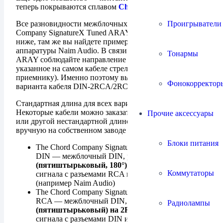
теперь покрываются сплавом
ChorAlloy
.
Проигрыватели
Все разновидности межблочных кабелей Chord
Company SignatureX Tuned ARAY DIN перечислены
ниже, там же вы найдете примеры соединений для
аппарaтуры Naim Audio. В связи с конструкцией Tuned
Тонармы
ARAY соблюдайте направление подключения,
указанное на самом кабеле стрелкой (от источника к
приемнику). Именно поэтому выпускается два
Фонокорректор
варианта кабеля DIN-2RCA/2RCA-DIN.
Стандартная длина для всех вариантов — 1 м.
Некоторые кабели можно заказать длиной 1,5 метра
Прочие аксессуары
или другой нестандартной длиной. Изготавливаются
вручную на собственном заводе Chord Company.
Блоки питания
The Chord Company Signature Tuned ARAY RCA-
DIN — межблочный DIN, разъемы
2RCA на DIN
(пятиштырьковый, 180°)
; для источника
Коммутаторы
сигнала с разъемами RCA и приемника с DIN
(например Naim Audio)
The Chord Company Signature Tuned ARAY DIN-
RCA — межблочный DIN, разъемы
DIN
Радиолампы
(пятиштырьковый) на 2RCA
; для источника
сигнала с разъемами DIN и приемника с RCA