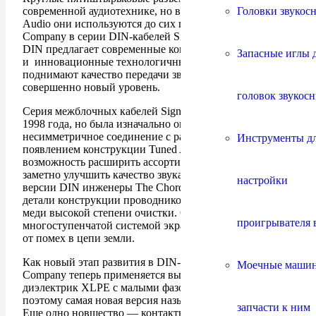
Головки звукос
современной аудиотехнике, но в аппаратуре Naim
Audio они используются до сих пор. The Chord
Company в серии DIN-кабелей SignatureX Tuned ARAY
DIN предлагает современные конструктивные решения
Запасные иглы 
и инновационные технологичные материалы, которые
поднимают качество передачи звукового сигнала на
совершенно новый уровень.
головок звукос
Серия межблочных кабелей Signature выпускается с
1998 года, но была изначально оптимизирована под
несимметричное соединение с разъемами RCA. C
Инструменты д
появлением конструкции Tuned ARAY появилась
возможность расширить ассортимент интерфейсов и
заметно улучшить качество звука. Специально для
настройки
версии DIN инженеры The Chord Company изменили
детали конструкции проводников из посеребренной
меди высокой степени очистки. Отличаются они и
проигрывателя 
многоступенчатой системой экранирования и защиты
от помех в цепи земли.
Как новый этап развития в DIN-кабелях Chord
Моечные маши
Company теперь применяется высокотехнологичный
диэлектрик XLPE с малыми фазовыми искажениями и
поэтому самая новая версия называется SignatureX.
запчасти к ним
Еще одно новшество — контактные штырьки разъемов