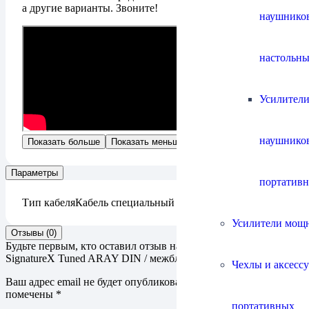
а другие варианты. Звоните!
наушнико
настольны
Усилители
наушнико
Показать больше
Показать меньше
Параметры
портатив
Тип кабеля
Кабель специальный
Усилители мощ
Отзывы (0)
Будьте первым, кто оставил отзыв на “Кабель Chord Company
SignatureX Tuned ARAY DIN / межблочный DIN”
Чехлы и аксесс
Ваш адрес email не будет опубликован.
Обязательные поля
помечены
*
портативных