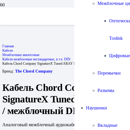
Межблочные ц
Оптическ
Toslink
Главная
Кабели
Межблочные аналоговые
Цифровы
Кабели межблочные нестандартные, в т.ч. DIN
Кабель Chord Company SignatureX Tuned ARAY DIN / межблочный DIN
Бренд:
The Chord Company
Перемычки
Кабель Chord Company
Разъемы
SignatureX Tuned ARAY DIN
Наушники
/ межблочный DIN
Аналоговый межблочный аудиокабель DIN для аппаратуры
Вкладные