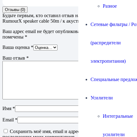
Разное
Отзывы (0)
Будьте первым, кто оставил отзыв на “Кабель Chord Company
RumourX speaker cable 50m / к акустическим системам”
Сетевые фильтры / Ро
Ваш адрес email не будет опубликован.
Обязательные поля
помечены
*
(распредители
Ваша оценка
*
Ваш отзыв
*
электропитания)
Специальные предло
Усилители
Имя
*
Интегральные
Email
*
Сохранить моё имя, email и адрес сайта в этом браузере для
усилители
последующих моих комментариев.