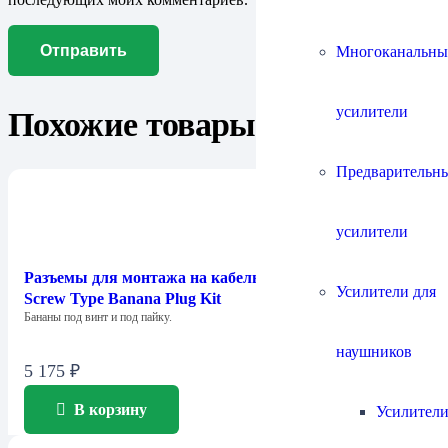
Многоканальны
усилители
Похожие товары
Предварительн
усилители
Разъемы для монтажа на кабель Chord Company 4mm
Усилители для
Screw Type Banana Plug Kit
Бананы под винт и под пайку.
наушников
5 175
₽
В корзину
Усилители