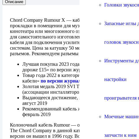
Описание
Головки звукос
Chord Company Rumour X — кабель скрытой
Запасные иглы 
прокладки в помещении для музыки, домашнего
кинотеатра или многозонного озвучивания. Подходит
для самостоятельного изготовления нужной длины
головок звукос
кабеля для подключения усилителя к акустическим
системам. Цена за катушку 50 метров. Продается без
разъемов. Рекомендуем разъемы
ChordOhmic
.
Инструменты д
Лучшая покупка 2023 года в категории «Кабели
дороже £15» по версии журнала What Hi-Fi?
Товар года 2022 в категории «Аксессуары и
настройки
кабели»
по версии журнала What Hi-Fi?
Золотая медаль 2019 SVI Trade Awards
(ассоциации инсталляторов Великобритании)
Выдающееся достижение, журнал Hi-Fi World,
проигрывателя 
август 2019
Рекомендованный кабель журнала Hi-Fi Choice,
февраль 2019
Моечные маши
Колоночный кабель Rumour — одно из первых изделий
The Chord Company в данной категории. В первой
запчасти к ним
версии он вышел в 1996 году. Во-многом он