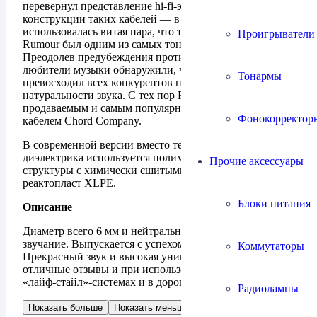
перевернул представление hi-fi-энтузиастов о
конструкции таких кабелей — в Rumour
использовалась витая пара, что тогда было редкостью и
Проигрыватели
Rumour был одним из самых тонких кабелей на рынке.
Преодолев предубеждения против тонкого кабеля,
любители музыки обнаружили, что Rumour намного
Тонармы
превосходил всех конкурентов по живости и
натуральности звука. С тех пор Rumour стал самым
продаваемым и самым популярным колоночным
Фонокорректор
кабелем Chord Company.
В современной версии вместо тефлона PTFE в качестве
диэлектрика используется полимер перекрестной
Прочие аксессуары
структуры с химически сшитыми молекулами —
реактопласт XLPE.
Блоки питания
Описание
Диаметр всего 6 мм и нейтральное, естественное
звучание. Выпускается с успехом более 20 лет!
Коммутаторы
Прекрасный звук и высокая универсальность,
отличные отзывы и при использовании в простых
«лайф-стайл»-системах и в дорогом high end.
Радиолампы
Показать больше
Показать меньше