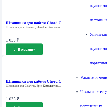
наушнико
настольны
Штанишки для кабеля Chord Company Little Trousers
Штанишки для C-Screen, Shawline. Комплект из…
Усилители
1 035
₽
наушнико
В корзину
портатив
Усилители мощ
Штанишки для кабеля Chord Company Big Trousers
Штанишки для Clearway, Epic. Комплект из…
Чехлы и аксесс
1 035
₽
портативных