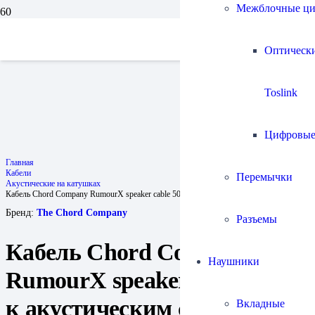
Межблочные ц
Оптическ
Toslink
Цифровы
Главная
Кабели
Перемычки
Акустические на катушках
Кабель Chord Company RumourX speaker cable 50m / к акустическим системам
Бренд:
The Chord Company
Разъемы
Кабель Chord Company
Наушники
RumourX speaker cable 50m /
к акустическим системам
Вкладные