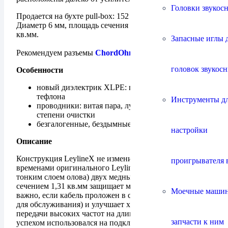
Головки звукос
Продается на бухте pull-box: 152 м. Цена за 152 метра.
Диаметр 6 мм, площадь сечения проводников 1,31
кв.мм.
Запасные иглы 
Рекомендуем разъемы
ChordOhmic
.
головок звукос
Особенности
новый диэлектрик XLPE: по параметрам лучше
тефлона
Инструменты д
проводники: витая пара, луженая медь высокой
степени очистки
безгалогенные, бездымные материалы в оболочке
настройки
Описание
Конструкция LeylineX не изменилась сравнительно с
проигрывателя 
временами оригинального Leyline. Лужение (покрытие
тонким слоем олова) двух медных проводников
сечением 1,31 кв.мм защищает медь от окисления (что
Моечные маши
важно, если кабель проложен в стенах и недоступен
для обслуживания) и улучшает характеристики
передачи высоких частот на длинных линиях: Leyline с
запчасти к ним
успехом использовался на подключениях длиной в 100