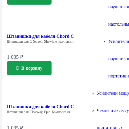
наушнико
настольны
Штанишки для кабеля Chord Company Little Trousers
Усилители
Штанишки для C-Screen, Shawline. Комплект из…
1 035
₽
наушнико
В корзину
портатив
Усилители мощ
Штанишки для кабеля Chord Company Big Trousers
Чехлы и аксесс
Штанишки для Clearway, Epic. Комплект из…
1 035
₽
портативных