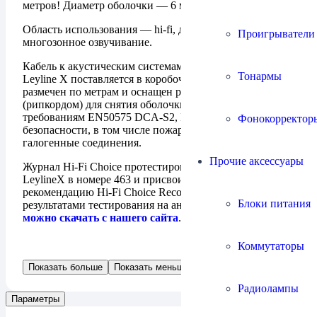
метров! Диаметр оболочки — 6 мм.
Область использования — hi-fi, домашний кинотеатр и
Проигрыватели
многозонное озвучивание.
Кабель к акустическим системам Chord Company
Тонармы
Leyline X поставляется в коробочной бухте на 152 м,
размечен по метрам и оснащен разрывной нитью
(рипкордом) для снятия оболочки. Сертифицирован по
требованиям EN50575 DCA-S2, D2, A1 CPR (по
Фонокорректор
безопасности, в том числе пожарной). Не содержит
галогенные соединения.
Прочие аксессуары
Журнал Hi-Fi Choice протестировал The Chord Company
LeylineX в номере 463 и присвоил ему высшую
рекомендацию Hi-Fi Choice Recommended. Файл PDF с
Блоки питания
результатами тестирования на английском языке
можно скачать с нашего сайта
.
Коммутаторы
Показать больше
Показать меньше
Радиолампы
Параметры