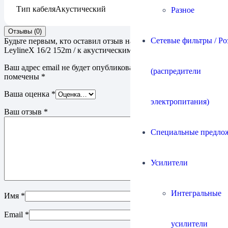
Тип кабеля
Акустический
Разное
Отзывы (0)
Сетевые фильтры / Ро
Будьте первым, кто оставил отзыв на “Кабель Chord Company
LeylineX 16/2 152m / к акустическим системам”
Ваш адрес email не будет опубликован.
Обязательные поля
(распредители
помечены
*
Ваша оценка
*
электропитания)
Ваш отзыв
*
Специальные предло
Усилители
Интегральные
Имя
*
Email
*
усилители