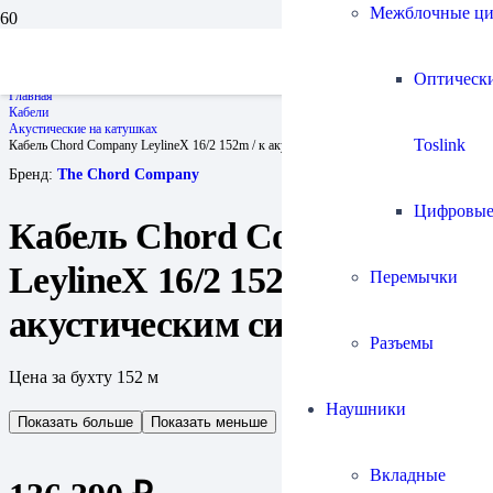
Межблочные ц
Оптическ
Главная
Кабели
Акустические на катушках
Toslink
Кабель Chord Company LeylineX 16/2 152m / к акустическим системам
Бренд:
The Chord Company
Цифровы
Кабель Chord Company
LeylineX 16/2 152m / к
Перемычки
акустическим системам
Разъемы
Цена за бухту 152 м
Наушники
Показать больше
Показать меньше
Вкладные