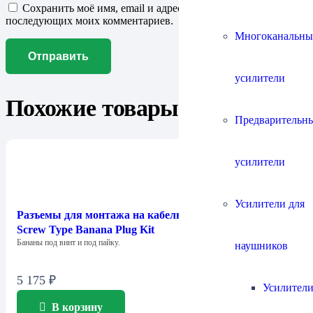
Сохранить моё имя, email и адрес сайта в этом браузере для
последующих моих комментариев.
Многоканальны
усилители
Похожие товары
Предварительн
усилители
Усилители для
Разъемы для монтажа на кабель Chord Company 4mm
Screw Type Banana Plug Kit
Бананы под винт и под пайку.
наушников
5 175
₽
Усилители
В корзину