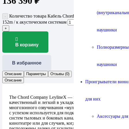
136 390
₽
(внутриканальн
Количество товара Кабель Chord Company LeylineX 16/2
152m / к акустическим системам
наушники
В корзину
Полноразмерны
В избранное
наушники
Описание
Параметры
Отзывы (0)
Описание
Проигрыватели винил
The Chord Company LeylineX — экономичный,
для них
качественный и легкий в укладке кабель для
многозонного озвучивания «мультирум». Также Leyline
с успехом используется для подключения акустических
Аксессуары для
систем тыловых и боковых каналов в домашнем
кинотеатре или для случаев, когда колонки
расположены далеко от усилителя.