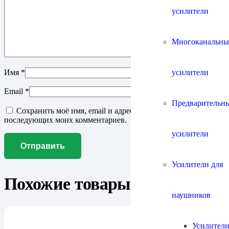
усилители
Многоканальны
усилители
Имя
*
Email
*
Предварительн
Сохранить моё имя, email и адрес сайта в этом браузере для
последующих моих комментариев.
усилители
Усилители для
Похожие товары
наушников
Усилители