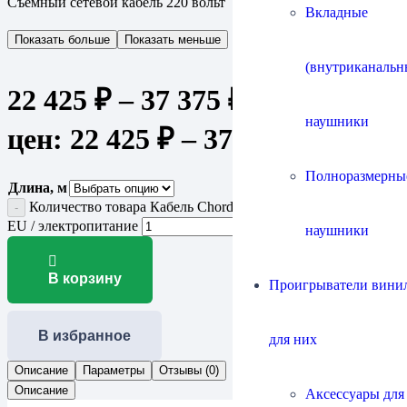
Съемный сетевой кабель 220 вольт
Вкладные
Показать больше
Показать меньше
(внутриканальн
22 425
₽
–
37 375
₽
Диапазон
наушники
цен: 22 425 ₽ – 37 375 ₽
Полноразмерны
Длина, м
Количество товара Кабель Chord Company Clearway Power
EU / электропитание
наушники
В корзину
Проигрыватели винил
В избранное
для них
Описание
Параметры
Отзывы (0)
Описание
Аксессуары для