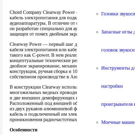
Chord Company Clearway Power — съемный гибкий
Головки звукос
кабель электропитания для подключения
аудиоаппаратуры. В отличие от стандартных кабелей
он разработан специально для аудиотехники и
Запасные иглы 
защищен от помех двойным экраном.
Clearway Power — первый шаг для апгрейда штатного
кабеля электропитания или кабеля начального уровня,
головок звукос
такого как C-power. В нем реализованы
концептуальные технические решения Chord Company:
двойное экранирование, механически прочная
Инструменты д
конструкция, ручная сборка и 100% тестирование на
собственном производстве в Англии.
настройки
В конструкции Clearway используются три
многожильных медных проводниках в ПВХ-изоляции
и две внешних демпфирующих вибрации оболочки.
Расположенный под внешней оболочкой экран сделан
проигрывателя 
из двух рукавов алюминиевой фольги и защищает
кабель и подключенный им электроприбор от
проникновения радиочастотных помех.
Моечные маши
Особенности