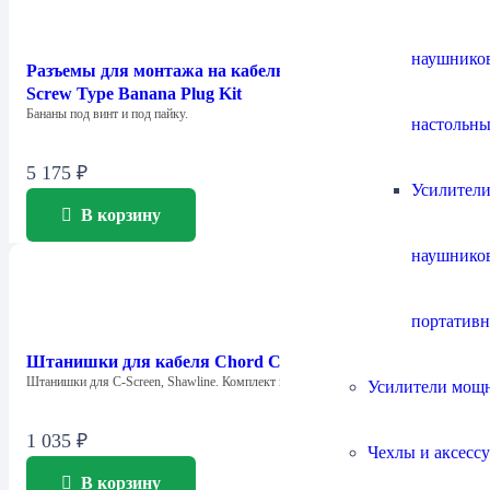
наушнико
Разъемы для монтажа на кабель Chord Company 4mm
Screw Type Banana Plug Kit
Бананы под винт и под пайку.
настольны
5 175
₽
Усилители
В корзину
наушнико
портатив
Штанишки для кабеля Chord Company Little Trousers
Штанишки для C-Screen, Shawline. Комплект из…
Усилители мощ
1 035
₽
Чехлы и аксесс
В корзину