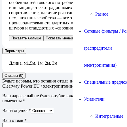
особенностей токового потребления аудиоаппаратуры
и не защищает ее от радиопомех. Контактное
сопротивление, наличие реактивной составляющей в
Разное
нем, антенные свойства — все это не учитывается
производителями стандартных «компьютерных»
шнуров и стандартных «евровилок» с заземлением.
Сетевые фильтры / Ро
Показать больше
Показать меньше
(распредители
Параметры
Длина, м
1,5м, 1м, 2м, 3м
электропитания)
Отзывы (0)
Будьте первым, кто оставил отзыв на “Кабель Chord Company
Специальные предло
Clearway Power EU / электропитание”
Ваш адрес email не будет опубликован.
Обязательные поля
Усилители
помечены
*
Ваша оценка
*
Интегральные
Ваш отзыв
*