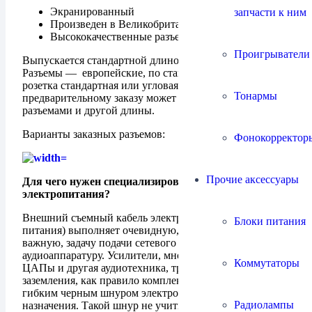
Экранированный
запчасти к ним
Произведен в Великобритании, ручная сборка
Высококачественные разъемы
Проигрыватели
Выпускается стандартной длиной 1 м; 1.5 м; 2 и 3 м.
Разъемы — европейские, по стандарту IEC. Приборная
розетка стандартная или угловая 90°, По
Тонармы
предварительному заказу может быть собран с другими
разъемами и другой длины.
Варианты заказных разъемов:
Фонокорректор
Прочие аксессуары
Для чего нужен специализированный кабель
электропитания?
Внешний съемный кабель электропитания (шнур
Блоки питания
питания) выполняет очевидную, но тем не менее
важную, задачу подачи сетевого напряжения 220 В на
аудиоаппаратуру. Усилители, многоместные розетки,
Коммутаторы
ЦАПы и другая аудиотехника, требующая сетевого
заземления, как правило комплектуется стандартным
гибким черным шнуром электротехнического
Радиолампы
назначения. Такой шнур не учитывает специфических