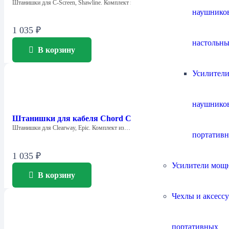
Штанишки для C-Screen, Shawline. Комплект из…
наушнико
1 035
₽
настольны
В корзину
Усилители
наушнико
Штанишки для кабеля Chord Company Big Trousers
Штанишки для Clearway, Epic. Комплект из…
портатив
1 035
₽
Усилители мощ
В корзину
Чехлы и аксесс
портативных