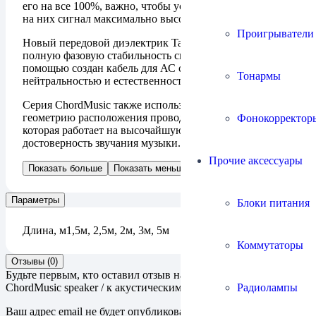
его на все 100%, важно, чтобы усилитель мог передать
на них сигнал максимально высокого качества.
Проигрыватели
Новый передовой диэлектрик Taylon® обеспечивает
полную фазовую стабильность сигнала и с его
помощью создан кабель для АС с непревзойденной
Тонармы
нейтральностью и естественностью звучания.
Серия ChordMusic также использует уникальную
геометрию расположения проводников Tuned ARAY,
Фонокорректор
которая работает на высочайшую прозрачность и
достоверность звучания музыки.
Прочие аксессуары
Показать больше
Показать меньше
Параметры
Блоки питания
Длина, м
1,5м, 2,5м, 2м, 3м, 5м
Коммутаторы
Отзывы (0)
Будьте первым, кто оставил отзыв на “Кабель Chord Company
Радиолампы
ChordMusic speaker / к акустическим системам”
Ваш адрес email не будет опубликован.
Обязательные поля