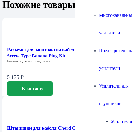
Похожие товары
Многоканальны
усилители
Разъемы для монтажа на кабель Chord Company 4mm
Предварительн
Screw Type Banana Plug Kit
Бананы под винт и под пайку.
усилители
5 175
₽
Усилители для
В корзину
наушников
Усилители
Штанишки для кабеля Chord Company Little Trousers