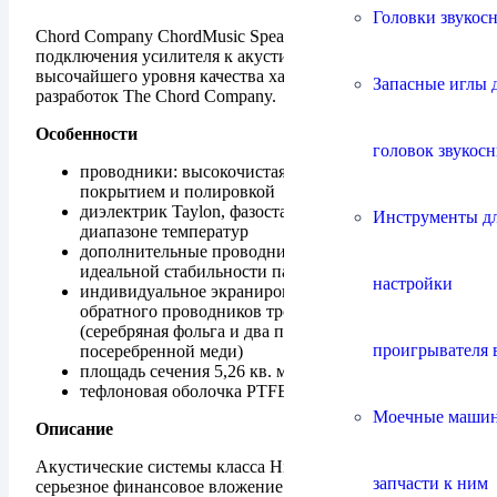
Головки звукос
Chord Company ChordMusic Speaker Cable — кабель для
подключения усилителя к акустическим системам
высочайшего уровня качества хай энд, вершина
Запасные иглы 
разработок The Chord Company.
Особенности
головок звукос
проводники: высокочистая медь с серебряным
покрытием и полировкой
диэлектрик Taylon, фазостабильный в широком
Инструменты д
диапазоне температур
дополнительные проводники Tuned ARAY для
идеальной стабильности параметров
настройки
индивидуальное экранирование прямого и
обратного проводников тройным экраном
(серебряная фольга и два плетеных рукава из
проигрывателя 
посеребренной меди)
площадь сечения 5,26 кв. мм
тефлоновая оболочка PTFE, диаметр 2 по 8 мм
Моечные маши
Описание
Акустические системы класса High Еnd — это
запчасти к ним
серьезное финансовое вложение и чтобы использовать