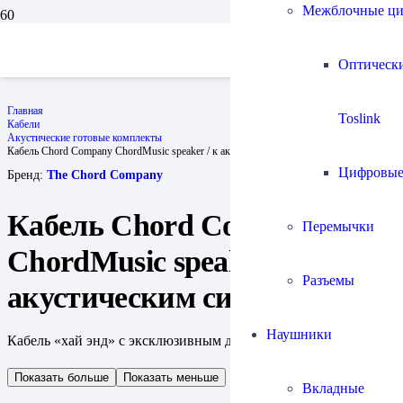
Межблочные ц
Оптическ
Главная
Toslink
Кабели
Акустические готовые комплекты
Кабель Chord Company ChordMusic speaker / к акустическим системам
Цифровы
Бренд:
The Chord Company
Кабель Chord Company
Перемычки
ChordMusic speaker / к
Разъемы
акустическим системам
Наушники
Кабель «хай энд» с эксклюзивным диэлектриком тайлон
Показать больше
Показать меньше
Вкладные