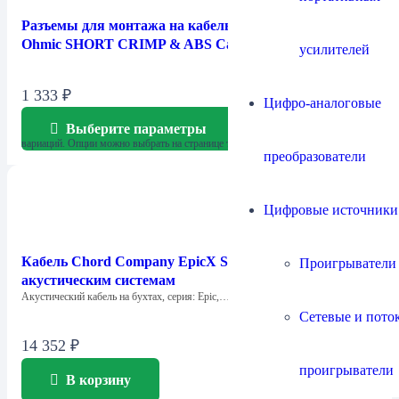
Разъемы для монтажа на кабель Chord Company
Ohmic SHORT CRIMP & ABS Cap
усилителей
1 333
₽
Цифро-аналоговые
Выберите параметры
Этот товар имеет несколько
вариаций. Опции можно выбрать на странице товара.
преобразователи
Цифровые источники
Кабель Chord Company EpicX Speaker / к
Проигрыватели
акустическим системам
Акустический кабель на бухтах, серия: Epic,…
Сетевые и пото
14 352
₽
проигрыватели
В корзину