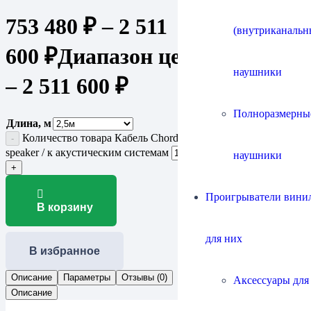
753 480
₽
–
2 511
(внутриканальн
600
₽
Диапазон цен: 753 480 ₽
наушники
– 2 511 600 ₽
Полноразмерны
Длина, м
Количество товара Кабель Chord Company ChordMusic
speaker / к акустическим системам
наушники
Проигрыватели винил
В корзину
для них
В избранное
Описание
Параметры
Отзывы (0)
Аксессуары для
Описание