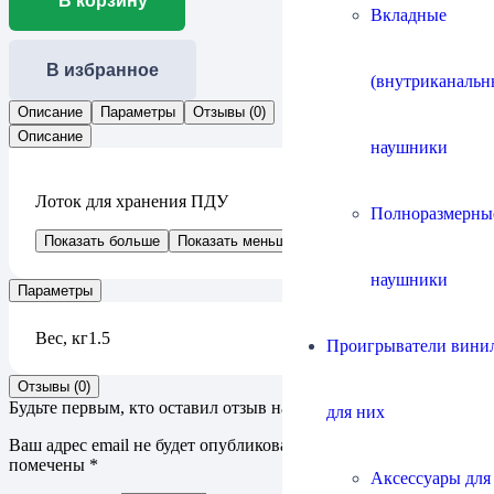
В корзину
Вкладные
В избранное
(внутриканальн
Описание
Параметры
Отзывы (0)
Описание
наушники
Лоток для хранения ПДУ
Полноразмерны
Показать больше
Показать меньше
наушники
Параметры
Вес, кг
1.5
Проигрыватели винил
Отзывы (0)
Будьте первым, кто оставил отзыв на “Guizu CRW-1”
для них
Ваш адрес email не будет опубликован.
Обязательные поля
помечены
*
Аксессуары для