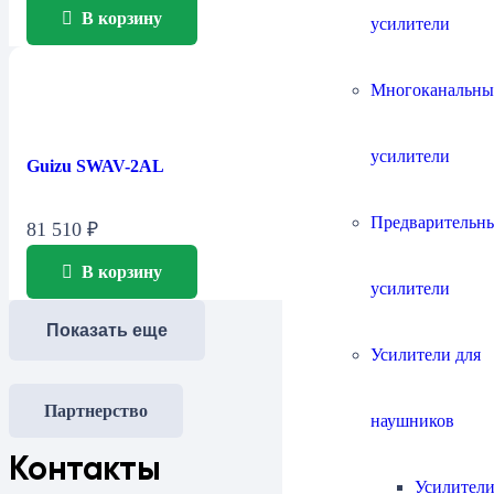
В корзину
усилители
Многоканальны
усилители
Guizu SWAV-2AL
Предварительн
81 510
₽
В корзину
усилители
Показать еще
Усилители для
Партнерство
наушников
Контакты
Усилители