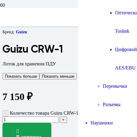
Главная
Оптическ
Аудиомебель
Стойки для аппаратуры
Guizu CRW-1
Toslink
Бренд:
Guizu
Guizu CRW-1
Цифровой
Лоток для хранения ПДУ
AES/EBU
Показать больше
Показать меньше
Перемычки
7 150
₽
Разъемы
Количество товара Guizu CRW-1
Наушники