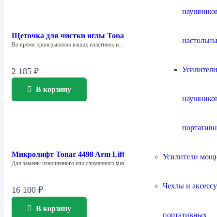
наушнико
Щеточка для чистки иглы Tonar 4250 Clean Tip
настольны
Во время проигрывания ваших пластинок и…
Усилители
2 185
₽
В корзину
наушнико
портатив
Микролифт Tonar 4498 Arm Lifter
Усилители мощ
Для замены изношенного или сломанного микролифта…
Чехлы и аксесс
16 100
₽
В корзину
портативных