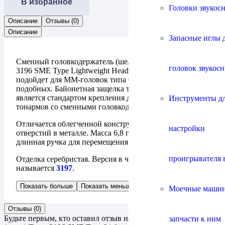
В избранное
Головки звукос
Описание
Отзывы (0)
Описание
Запасные иглы 
Сменный головкодержатель (шелл, хедшелл) Tonar
головок звукос
3196 SME Type Lightweight Headshell Silver прекрасно
подойдет для ММ-головок типа Ortofon OM и им
подобных. Байонетная защелка типа SME фактически
является стандартом крепления для практически всех
Инструменты д
тонармов со сменными головкодержателями.
Отличается облегченной конструкцией за счет
настройки
отверстий в металле. Масса 6,8 грамм. Удобная
длинная ручка для перемещения тонарма.
проигрывателя 
Отделка серебристая. Версия в черной отделке
называется
3197
.
Показать больше
Показать меньше
Моечные маши
Отзывы (0)
Будьте первым, кто оставил отзыв на “Головкодержатель
запчасти к ним