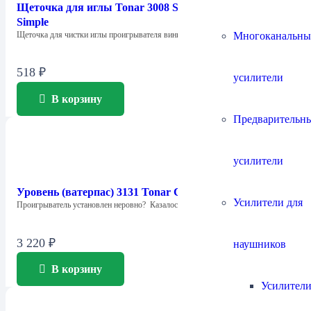
Щеточка для иглы Tonar 3008 Stylus Сleaning Brush
Simple
Многоканальны
Щеточка для чистки иглы проигрывателя виниловых…
518
₽
усилители
В корзину
Предварительн
усилители
Уровень (ватерпас) 3131 Tonar Cross Balls
Усилители для
Проигрыватель установлен неровно? Казалось бы, ничего…
3 220
₽
наушников
В корзину
Усилители