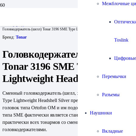
Межблочные ц
Главная
Проигрыватели винила и все для них
Оптическ
Аксессуары для винила
Головкодержатель (шелл) Tonar 3196 SME Type Lightweight Headshell Silver
Бренд:
Tonar
Toslink
Головкодержатель (шелл)
Цифровы
Tonar 3196 SME Type
Lightweight Headshell Silver
Перемычки
Сменный головкодержатель (шелл, хедшелл) Tonar 3196 SME
Разъемы
Type Lightweight Headshell Silver прекрасно подойдет для ММ-
головок типа Ortofon OM и им подобных. Байонетная защелка
Наушники
типа SME фактически является стандартом крепления для
практически всех тонармов со сменными
головкодержателями.
Вкладные