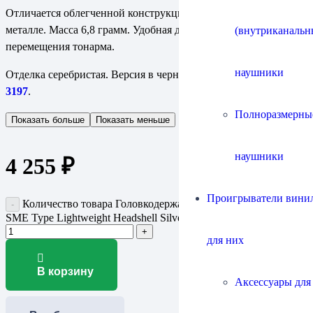
Отличается облегченной конструкцией за счет отверстий в
металле. Масса 6,8 грамм. Удобная длинная ручка для
(внутриканальн
перемещения тонарма.
наушники
Отделка серебристая. Версия в черной отделке называется
3197
.
Полноразмерны
Показать больше
Показать меньше
наушники
4 255
₽
Проигрыватели винил
Количество товара Головкодержатель (шелл) Tonar 3196
SME Type Lightweight Headshell Silver
для них
В корзину
Аксессуары для