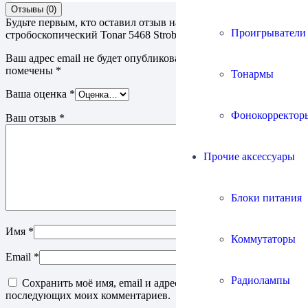
Отзывы (0)
Будьте первым, кто оставил отзыв на “Диск
Проигрыватели
стробоскопический Tonar 5468 Stroboscope Disc Alu”
Ваш адрес email не будет опубликован.
Обязательные поля
помечены
*
Тонармы
Ваша оценка
*
Фонокорректор
Ваш отзыв
*
Прочие аксессуары
Блоки питания
Имя
*
Коммутаторы
Email
*
Радиолампы
Сохранить моё имя, email и адрес сайта в этом браузере для
последующих моих комментариев.