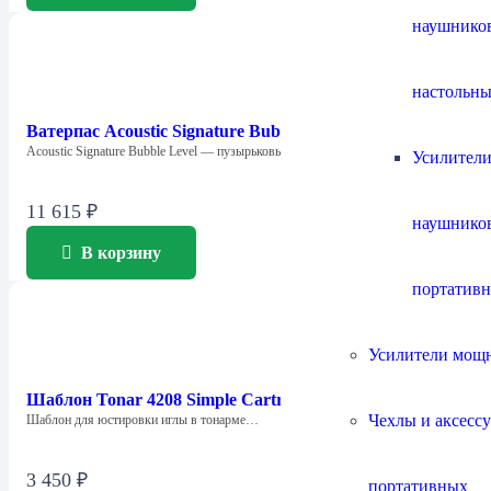
наушнико
настольны
Ватерпас Acoustic Signature Bubble Level
Acoustic Signature Bubble Level — пузырьковый…
Усилители
11 615
₽
наушнико
В корзину
портатив
Усилители мощ
Шаблон Tonar 4208 Simple Cartridge Protactor
Чехлы и аксесс
Шаблон для юстировки иглы в тонарме…
3 450
₽
портативных