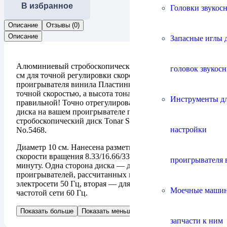
В избранное
Головки звукос
Описание
Отзывы (0)
Описание
Запасные иглы 
Алюминиевый стробоскопический диск диаметром 10
головок звукос
см для точной регулировки скорости вращения диска
проигрывателя винила Пластинки должны вращаться с
точной скоростью, а высота тона должна быть
Инструменты д
правильной! Точно отрегулировать скорость вращения
диска на вашем проигрывателе поможет алюминиевый
стробоскопический диск Tonar Stroboscobe Disc
настройки
No.5468.
Диаметр 10 см. Нанесена разметка для проверки
скорости вращения 8.33/16.66/33.33/45 и 78 оборотов в
проигрывателя 
минуту. Одна сторона диска — для европейских
проигрывателей, рассчитанных на частоту питающей
электросети 50 Гц, вторая — для американских с
Моечные маши
частотой сети 60 Гц.
Показать больше
Показать меньше
запчасти к ним