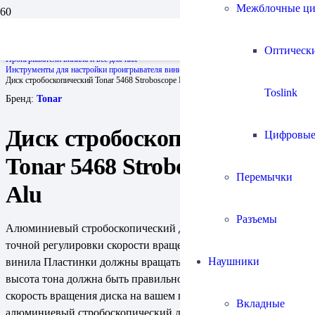
Межблочные ц
Главная
Оптическ
Проигрыватели винила и все для них
Инструменты для настройки проигрывателя винила
Диск стробоскопический Tonar 5468 Stroboscope Disc Alu
Toslink
Бренд:
Tonar
Диск стробоскопический
Цифровы
Tonar 5468 Stroboscope Disc
Перемычки
Alu
Разъемы
Алюминиевый стробоскопический диск диаметром 10 см для
точной регулировки скорости вращения диска проигрывателя
Наушники
винила Пластинки должны вращаться с точной скоростью, а
высота тона должна быть правильной! Точно отрегулировать
скорость вращения диска на вашем проигрывателе поможет
Вкладные
алюминиевый стробоскопический диск Tonar Stroboscobe Disc