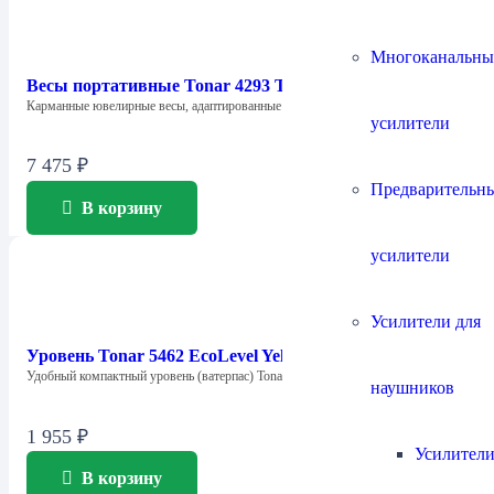
Многоканальны
Весы портативные Tonar 4293 Trackurate Yellow
Карманные ювелирные весы, адаптированные под измерение…
усилители
7 475
₽
Предварительн
В корзину
усилители
Усилители для
Уровень Tonar 5462 EcoLevel Yellow
Удобный компактный уровень (ватерпас) Tonar 5462…
наушников
1 955
₽
Усилители
В корзину