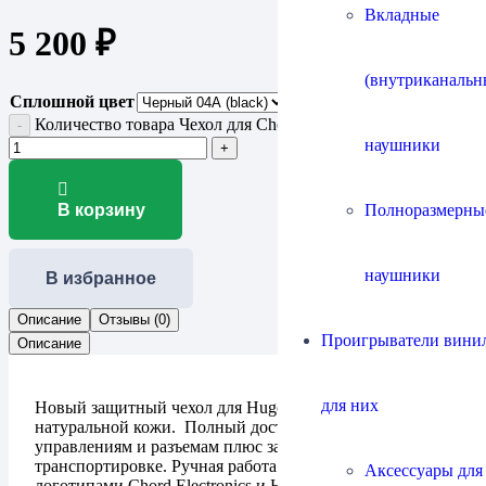
Вкладные
5 200
₽
(внутриканальн
Сплошной цвет
Количество товара Чехол для Chord Electronics Hugo 2
наушники
Полноразмерны
В корзину
наушники
В избранное
Описание
Отзывы (0)
Проигрыватели винил
Описание
для них
Новый защитный чехол для Hugo2 сделан из
натуральной кожи. Полный доступ ко всем органам
управлениям и разъемам плюс защита при
транспортировке. Ручная работа с тиснеными
Аксессуары для
логотипами Chord Electronics и Hugo 2. Подкладка из