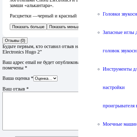
замши «алькантара».
Головки звукос
Расцветки —черный и красный «бычья кровь».
Показать больше
Показать меньше
Запасные иглы 
Отзывы (0)
Будьте первым, кто оставил отзыв на “Чехол для Chord
головок звукос
Electronics Hugo 2”
Ваш адрес email не будет опубликован.
Обязательные поля
помечены
*
Инструменты д
Ваша оценка
*
настройки
Ваш отзыв
*
проигрывателя 
Моечные маши