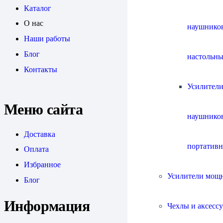
Каталог
О нас
наушнико
Наши работы
Блог
настольны
Контакты
Усилители
Меню сайта
наушнико
Доставка
портатив
Оплата
Избранное
Усилители мощ
Блог
Информация
Чехлы и аксесс