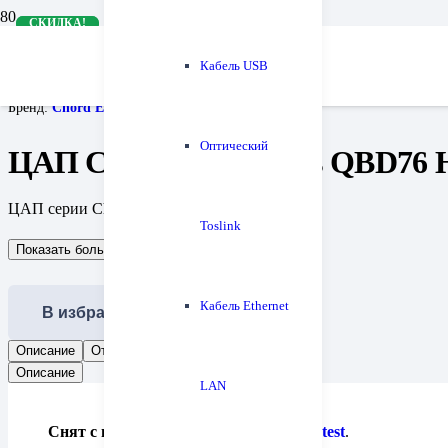
СКИДКА!
СКИДКА!
Главная
Кабель USB
Цифро-аналоговые преобразователи
ЦАП Chord Electronics QBD76 HDSD
Бренд:
Chord Electronics
Оптический
ЦАП Chord Electronics QBD76
ЦАП серии Choral на FPGA-матрицах
Toslink
Показать больше
Показать меньше
Кабель Ethernet
В избранное
Описание
Отзывы (0)
Описание
LAN
Снят с производства
. Рекомендуем
Qutest
.