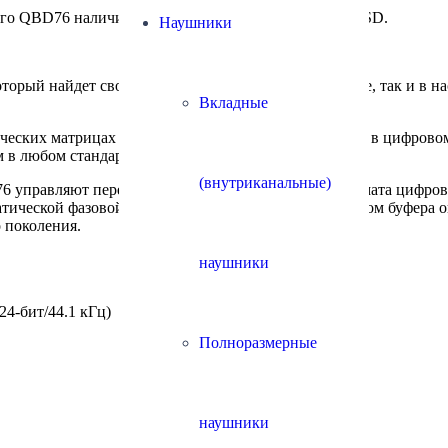
ого QBD76 наличием входа USB-audio и декодером DSD.
Наушники
й найдет свое место как в большой аудиосистеме, так и в на
Вкладные
ческих матрицах ПЛИС (FPGA). В общей сложности в цифровом
 в любом стандартном чипе.
(внутриканальные)
управляют переключением входных сигналов формата цифрового
ической фазовой подстройкой частоты), контроллером буфера 
 поколения.
наушники
 24-бит/44.1 кГц)
Полноразмерные
наушники