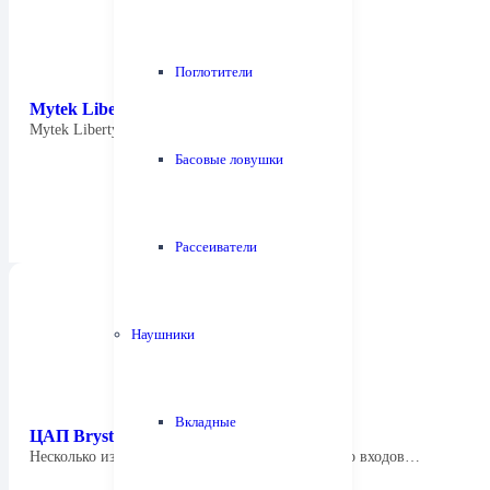
Поглотители
Mytek Liberty DAC
Mytek Liberty DAC — это новейший…
Басовые ловушки
Рассеиватели
Наушники
Вкладные
ЦАП Bryston BDA-3
Несколько изменилась и коммутация: количество входов…