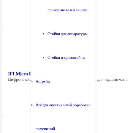
проигрывателей винила
Стойки для аппаратуры
Стойки и кронштейны
IFI Micro iDSD
Цифро-аналоговый преобразователь + усилитель для наушников…
Апгрейд
Всё для акустической обработки
помещений