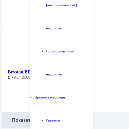
(внутриканальные)
наушники
Полноразмерные
Bryston BDA-3.14
наушники
Bryston BDA-3.14 сохраняет все те же…
Прочие аксессуары
Показать еще
Разъемы