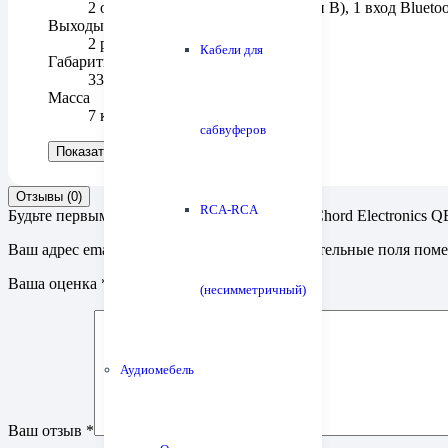
2 оптических TOSlink, 1 USB (тип B), 1 вход Bluet
Выходы аналоговые стерео
2 разъeма RCA, 2 балансных XLR
Кабели для
Габариты
338x60x145 мм
Масса
7 кг
сабвуферов
Показать больше
Показать меньше
Отзывы (0)
RCA-RCA
Будьте первым, кто оставил отзыв на “ЦАП Chord Electronics
Ваш адрес email не будет опубликован.
Обязательные поля пом
Ваша оценка
*
(несимметричный)
Аудиомебель
Ваш отзыв
*