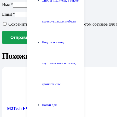
Опоры и конусы, а также
Имя
*
Email
*
аксессуары для мебели
Сохранить моё имя, email и адрес сайта в этом браузере д
Подставки под
Похожие товары
акустические системы,
кронштейны
Полки для
M2Tech EVO Clock