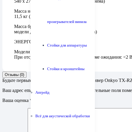
540 x 270 x 467 мм (21.3 x 10.6 x 18.4 дюйма)
Масса нетто
11,5 кг (25.4 фунта)
проигрывателей винила
Масса брутто
модели для Европы — 14,5 кг (32 фунта)
ЭНЕРГОПОТРЕБЛЕНИЕ
Стойки для аппаратуры
Модели для Европы: 760 Вт
При отсутствии сигнала: 50 Вт / в режиме ожидания: <2 
Стойки и кронштейны
Отзывы (0)
Будьте первым, кто оставил отзыв на “Ав ресивер Onkyo TX-R
Ваш адрес email не будет опубликован.
Обязательные поля пом
Апгрейд
Ваша оценка
*
Всё для акустической обработки