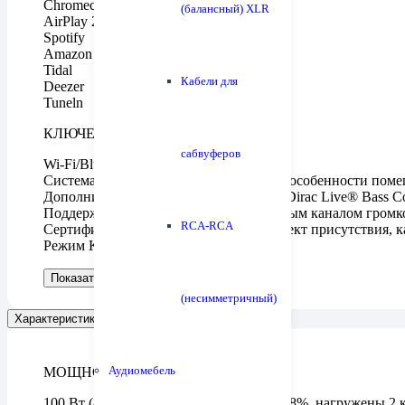
Chromecast built-in™
(балансный) XLR
AirPlay 2
Spotify
Amazon Music HD
Tidal
Кабели для
Deezer
Tuneln
КЛЮЧЕВЫЕ ОСОБЕННОСТИ
сабвуферов
Wi-Fi/Bluetooth®
Система калибровки под акустические особенности помещ
Дополнительно доступен функционал Dirac Live® Bass Co
Поддержка платформы Sonos со сквозным каналом громк
RCA-RCA
Сертификация THX® гарантирует эффект присутствия, ка
Режим Klipsch Optimized
Показать больше
Показать меньше
(несимметричный)
Характеристики
Аудиомебель
МОЩНОСТЬ И КОНФИГУРАЦИЯ
100 Вт (8 Ом, 20 Гц — 20 кГц, КНИ 0,08%, нагружены 2 