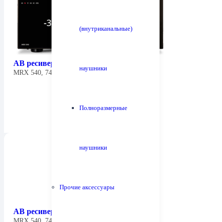
(внутриканальные)
АВ ресивер Anthem MRX 540 8К
наушники
MRX 540, 740 и 1140 —…
Полноразмерные
наушники
Прочие аксессуары
АВ ресивер Anthem MRX 740 8К
MRX 540, 740 и 1140 —…