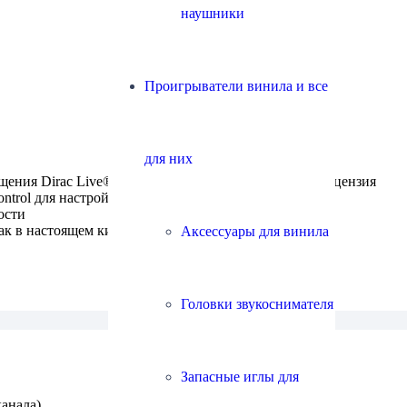
наушники
Проигрыватели винила и все
для них
ения Dirac Live® в полном частотном диапазоне, лицензия
ntrol для настройки сабвуфера
ости
к в настоящем кинозале
Аксессуары для винила
Головки звукоснимателя
Запасные иглы для
канала)