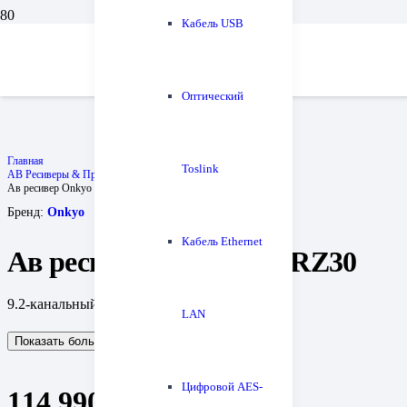
Кабель USB
Оптический
Главная
Toslink
АВ Ресиверы & Процессоры
Ав ресивер Onkyo TX-RZ30
Бренд:
Onkyo
Кабель Ethernet
Ав ресивер Onkyo TX-RZ30
9.2-канальный сетевой AV-ресивер
LAN
Показать больше
Показать меньше
Цифровой AES-
114 990
₽