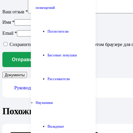
помещений
Ваш отзыв
*
Имя
*
Поглотители
Email
*
Сохранить моё имя, email и адрес сайта в этом браузере д
Басовые ловушки
Документы
Рассеиватели
Руководство пользователя
Наушники
Похожие товары
Вкладные