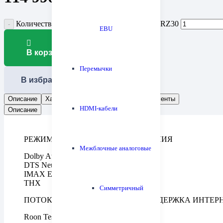
Количество товара Ав ресивер Onkyo TX-RZ30
EBU
В корзину
Перемычки
В избранное
Описание
Характеристики
Отзывы (0)
Документы
HDMI-кабели
Описание
РЕЖИМЫ ОКРУЖАЮЩЕГО ЗВУЧАНИЯ
Межблочные аналоговые
Dolby Atmos, Dolby Surround
DTS Neural:X
IMAX Enhanced
THX
Симметричный
ПОТОКОВАЯ ТРАНСЛЯЦИЯ И ПОДДЕРЖКА ИНТЕР
Roon Tested