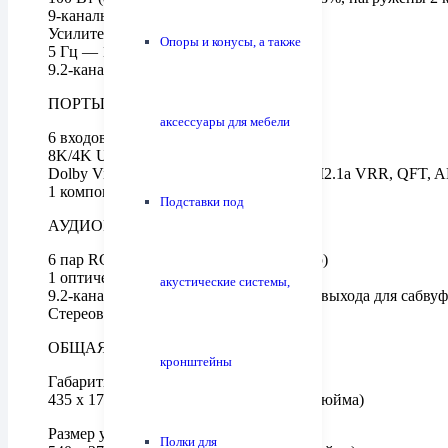
9-канальное усиление
Усилитель класса АВ
Опоры и конусы, а также
5 Гц — 100 кГц (+1/-3 дБ)
9.2-канальный DSP-процессор
ПОРТЫ HDMI И ВИДЕОВХОДЫ
аксессуары для мебели
6 входов, 2 выхода (eARC)
8K/4K Ultra HD
Dolby Vision, HDR10+, HDCP2.3, HDMI2.1a VRR, QFT,
1 компонентный, 2 композитных
Подставки под
АУДИОВХОДЫ / АУДИОВЫХОДЫ
6 пар RCA, 1 пара RCA (фонокорректор)
1 оптический, 1 коаксиальный
акустические системы,
9.2-канальный выход предусилителя (2 выхода для сабвуф
Стереовыход на вторую зону (RCA)
ОБЩАЯ ИНФОРМАЦИЯ
кронштейны
Габариты (ШхВхГ)
435 x 177,5 x 382,.5 мм (17.1 x 7 x 15.1 дюйма)
Размер упаковки (ШхВхГ)
Полки для