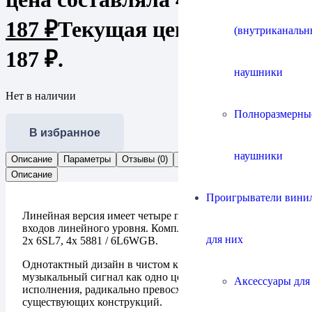
187
₽
Текущая цена: 383
(внутриканальн
187 ₽.
наушники
Нет в наличии
Полноразмерны
В избранное
наушники
Описание
Параметры
Отзывы (0)
Документы
Описание
Проигрыватели винил
Линейная версия имеет четыре пары однотактных RCA
входов линейного уровня. Комплект ламп: 1x ECC82,
для них
2x 6SL7, 4x 5881 / 6L6WGB.
Однотактный дизайн в чистом классе А сохраняет
музыкальный сигнал как одно целое и, уровнем
Аксессуары для
исполнения, радикально превосходит большинство
существующих конструкций.