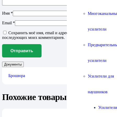
Имя
*
Многоканальны
Email
*
усилители
Сохранить моё имя, email и адрес сайта в этом браузере для
последующих моих комментариев.
Предварительн
усилители
Документы
Брошюра
Усилители для
наушников
Похожие товары
Усилители