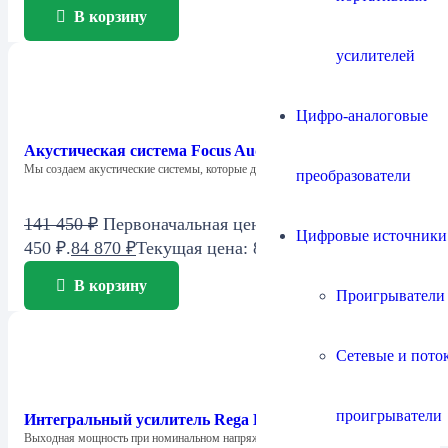
В корзину
усилителей
Цифро-аналоговые
Акустическая система Focus Audio FCC 1 SE Center
Мы создаем акустические системы, которые дарят…
преобразователи
141 450
₽
Первоначальная цена составляла 141
Цифровые источники
450 ₽.
84 870
₽
Текущая цена: 84 870 ₽.
В корзину
Проигрыватели
Сетевые и пото
проигрыватели
Интегральный усилитель Rega Brio MK7
Выходная мощность при номинальном напряжении питания…