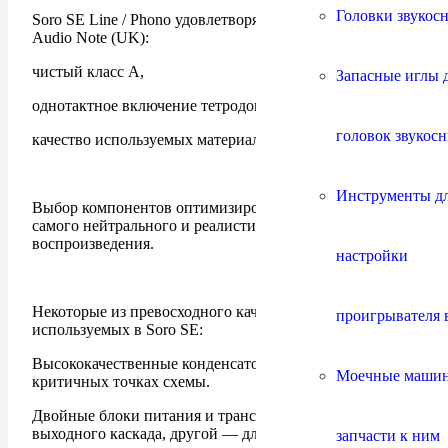
Головки звукос
Soro SE Line / Phono удовлетворяет критериям Уровня 2
Audio Note (UK):
чистый класс А,
Запасные иглы 
однотактное включение тетродов,
головок звукос
качество используемых материалов и компонентов.
Инструменты д
Выбор компонентов оптимизирован для реализации
самого нейтрального и реалистичного
воспроизведения.
настройки
Некоторые из превосходного качества компонентов,
проигрывателя 
используемых в Soro SE:
Высококачественные конденсаторы в наиболее
Моечные маши
критичных точках схемы.
Двойные блоки питания и трансформаторы, один для
выходного каскада, другой — для остальных схем.
запчасти к ним