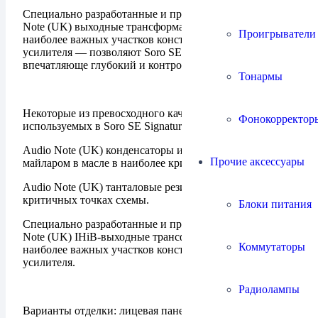
Специально разработанные и производимые Audio
Note (UK) выходные трансформаторы — один из
Проигрыватели
наиболее важных участков конструкции лампового
усилителя — позволяют Soro SE производить
впечатляюще глубокий и контролируемый бас
Тонармы
Некоторые из превосходного качества компонентов,
Фонокорректор
используемых в Soro SE Signature:
Audio Note (UK) конденсаторы из медной фольги с
Прочие аксессуары
майларом в масле в наиболее критичных точках схемы.
Audio Note (UK) танталовые резисторы в наиболее
критичных точках схемы.
Блоки питания
Специально разработанные и производимые Audio
Note (UK) IHiB-выходные трансформаторы — один из
Коммутаторы
наиболее важных участков конструкции лампового
усилителя.
Радиолампы
Варианты отделки: лицевая панель матового алюминия