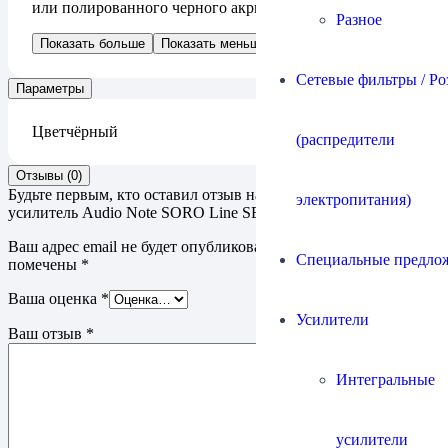
или полированного черного акрила.
Разное
Показать больше
Показать меньше
Сетевые фильтры / Ро
Параметры
Цвет
чёрный
(распредители
Отзывы (0)
Будьте первым, кто оставил отзыв на “Интегральный
электропитания)
усилитель Audio Note SORO Line SE”
Ваш адрес email не будет опубликован.
Обязательные поля
Специальные предло
помечены
*
Ваша оценка
*
Усилители
Ваш отзыв
*
Интегральные
усилители