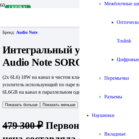
Межблочные ц
СКИДКА!
СКИДКА!
СКИДКА!
СКИДКА!
Главная
Усилители
Интегральные усилители
Оптическ
Интегральный усилитель Audio Note SORO Line SE
Бренд:
Audio Note
Toslink
Интегральный усилитель
Audio Note SORO Line SE
Цифровы
(2x 6L6) 18W на канал в чистом классе А, однотактный
Перемычки
усилитель использующий по паре выходных ламп 5881 /
6L6GB на канал в параллельном однотактном включении
Разъемы
Показать больше
Показать меньше
Наушники
479 300
₽
Первоначальная
Вкладные
цена составляла 479 300 ₽.
383