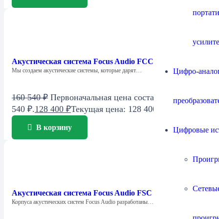
портат
усилит
Акустическая система Focus Audio FCC 2 SE Center
Цифро-анало
Мы создаем акустические системы, которые дарят…
160 540
₽
Первоначальная цена составляла 160
преобразоват
540 ₽.
128 400
₽
Текущая цена: 128 400 ₽.
В корзину
Цифровые ис
Проигр
Сетевы
Акустическая система Focus Audio FSC 1 SE Center
Корпуса акустических систем Focus Audio разработаны…
проигр