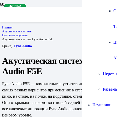
СКИДКА!
СКИДКА!
СКИДКА!
СКИДКА!
СКИДКА!
О
To
Главная
Акустические системы
Полочная акустика
Акустическая система Fyne Audio F5E
Ц
Бренд:
Fyne Audio
A
Акустическая система Fyne
Audio F5E
Перемы
Fyne Audio F5E — компактные акустические системы для
Разъем
самых разных вариантов применения: в стерео, в домашнем
кино, на столе, на полке, на подставке, стенном кронштейне.
Они открывают знакомство с новой серией F500E, в которой
Наушники
все ключевые инновации Fyne Audio воплощены в начальном
ценовом уровне.