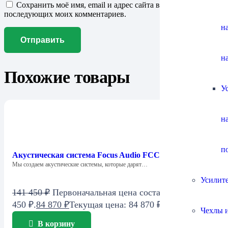
Сохранить моё имя, email и адрес сайта в этом браузере для
последующих моих комментариев.
н
н
Похожие товары
У
н
п
Акустическая система Focus Audio FCC 1 SE Center
Мы создаем акустические системы, которые дарят…
Усилит
141 450
₽
Первоначальная цена составляла 141
450 ₽.
84 870
₽
Текущая цена: 84 870 ₽.
Чехлы и
В корзину