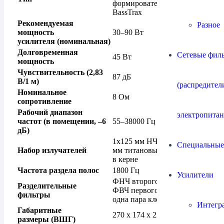
формирователем волны
BassTrax
Рекомендуемая
Разное
мощность
30–90 Вт
усилителя
(номинальная)
Долговременная
Сетевые филь
45 Вт
мощность
Чувствительность
(2,83
87 дБ
В/1 м)
(распредител
Номинальное
8 Ом
сопротивление
Рабочий диапазон
электропитан
частот
(в помещении, –6
55–38000 Гц
дБ)
1х125 мм НЧ IsoFlare с 19-
Специальные
Набор излучателей
мм титановым ВЧ-куполом
в керне
Частота раздела полос
1800 Гц
Усилители
ФНЧ второго порядка,
Разделительные
ФВЧ первого порядка,
фильтры
одна пара клемм
Интегр
Габаритные
270 х 174 х 228 мм
размеры
(ВШГ)