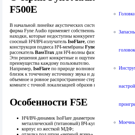
F500E
Головки
В начальной линейке акустических систем F500E
фирма Fyne Audio применяет собственные технические
Запасны
находки, которые недоступны конкурентам. Это
соосный НЧ/ВЧ-излучатель
IsoFlare
, специальная
конструкция подвеса НЧ-мембраны
FyneFlute
,
головок
рассекатель
BassTrax
для НЧ-волны фазоинвертора.
Эти решения дают конкретные и ощутимые
преимущества каждому пользователю.
Инстру
Например,
IsoFlare
по природе волнового излучения
близок к точечному источнику звука и дает более
объемное и ровное распространение стереопанорамы в
комнате с точной локализацией образов инструментов.
настро
Особенности F5E
проигр
НЧ/ВЧ-динамик IsoFlare диаметром 125 мм,
Моечны
металлический (титановый) ВЧ-купол;
корпус из жесткой МДФ;
отделка под шпон «черный ясень»