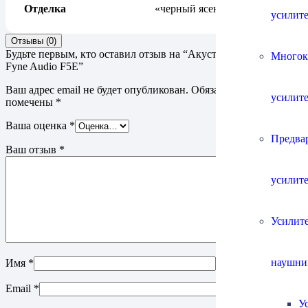
Отделка
«черный ясень»
усилит
Отзывы (0)
Будьте первым, кто оставил отзыв на “Акустическая система
Многок
Fyne Audio F5E”
Ваш адрес email не будет опубликован.
Обязательные поля
усилит
помечены
*
Ваша оценка
*
Предва
Ваш отзыв
*
усилит
Усилите
наушни
Имя
*
Email
*
У