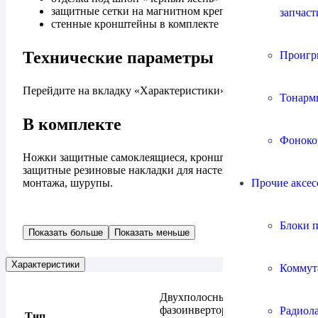
защитные сетки на магнитном креплении
запчаст
стенные кронштейны в комплекте
Технические параметры
Проигр
Перейдите на вкладку «Характеристики».
Тонарм
В комплекте
Фоноко
Ножки защитные самоклеящиеся, кронштейны и
защитные резиновые накладки для настенного
Прочие аксес
монтажа, шурупы.
Блоки 
Показать больше
Показать меньше
Характеристики
Коммут
Двухполосные,
фазоинвертор вниз с
Радиол
Тип