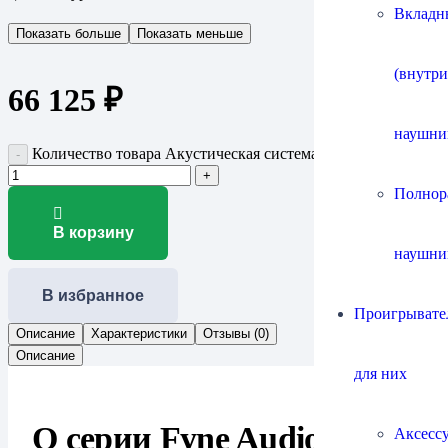
Вкладн
Показать больше
Показать меньше
(внутр
66 125
₽
наушни
Количество товара Акустическая система Fyne Audio F5E
Полнор
В корзину
наушни
В избранное
Проигрывател
Описание
Характеристики
Отзывы (0)
Описание
для них
О серии Fyne Audio
Аксесс