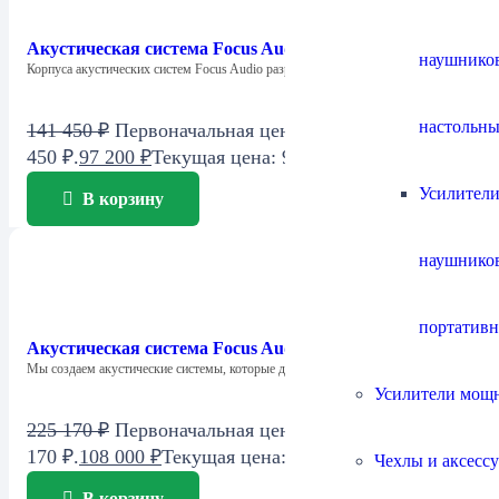
Акустическая система Focus Audio FSC 1 SE Center
наушнико
Корпуса акустических систем Focus Audio разработаны…
настольны
141 450
₽
Первоначальная цена составляла 141
450 ₽.
97 200
₽
Текущая цена: 97 200 ₽.
Усилители
В корзину
наушнико
портатив
Акустическая система Focus Audio Model FC6 SE
Мы создаем акустические системы, которые дарят…
Усилители мощ
225 170
₽
Первоначальная цена составляла 225
170 ₽.
108 000
₽
Текущая цена: 108 000 ₽.
Чехлы и аксесс
В корзину