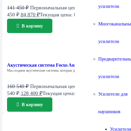
усилители
141 450
₽
Первоначальная цена составляла 141
450 ₽.
84 870
₽
Текущая цена: 84 870 ₽.
Многоканальны
В корзину
усилители
Предварительн
Акустическая система Focus Audio FCC 2 SE Center
Мы создаем акустические системы, которые дарят…
усилители
160 540
₽
Первоначальная цена составляла 160
540 ₽.
128 400
₽
Текущая цена: 128 400 ₽.
Усилители для
В корзину
наушников
Усилители