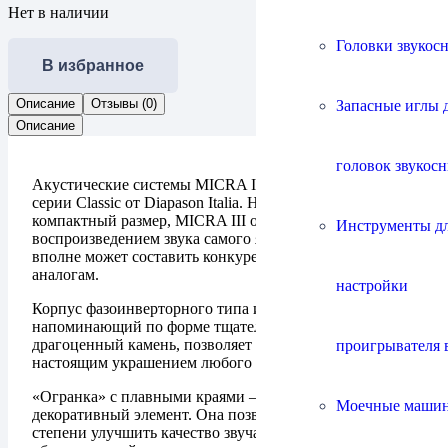
Нет в наличии
Головки звукос
В избранное
Описание
Отзывы (0)
Запасные иглы 
Описание
головок звукос
Акустические системы MICRA III – младшая модель в
серии Classic от Diapason Italia. Несмотря на
компактный размер, MICRA III отлично справляется с
Инструменты д
воспроизведением звука самого яркого характера и
вполне может составить конкуренцию более дорогим
аналогам.
настройки
Корпус фазоинверторного типа из массива ясеня,
напоминающий по форме тщательно ограненный
драгоценный камень, позволяет MICRA III стать
проигрывателя 
настоящим украшением любого интерьера.
«Огранка» с плавными краями – не только изысканный
Моечные маши
декоративный элемент. Она позволяет в значительной
степени улучшить качество звучания АС, особым