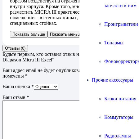
образом воздействуя на отражения звуковых волн
запчасти к ним
внутри корпуса. Кроме того, многогранность позволяет
разместить MICRA III практически в любом месте в
помещении – в стенных нишах, на полках или на
специальных стойках.
Проигрыватели
Показать больше
Показать меньше
Тонармы
Отзывы (0)
Будьте первым, кто оставил отзыв на “Акустическая система
Diapason Micra III Excel”
Фонокорректор
Ваш адрес email не будет опубликован.
Обязательные поля
помечены
*
Прочие аксессуары
Ваша оценка
*
Ваш отзыв
*
Блоки питания
Коммутаторы
Радиолампы