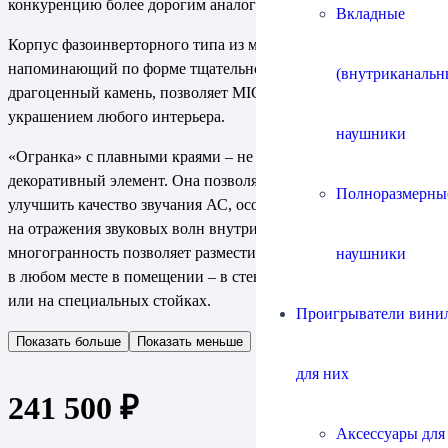
конкуренцию более дорогим аналогам.
Вкладные
Корпус фазоинверторного типа из массива ясеня,
напоминающий по форме тщательно ограненный
(внутриканальн
драгоценный камень, позволяет MICRA III стать настоящим
украшением любого интерьера.
наушники
«Огранка» с плавными краями – не только изысканный
декоративный элемент. Она позволяет в значительной степени
Полноразмерны
улучшить качество звучания АС, особым образом воздействуя
на отражения звуковых волн внутри корпуса. Кроме того,
многогранность позволяет разместить MICRA III практически
наушники
в любом месте в помещении – в стенных нишах, на полках
или на специальных стойках.
Проигрыватели винил
Показать больше
Показать меньше
для них
241 500
₽
Аксессуары для