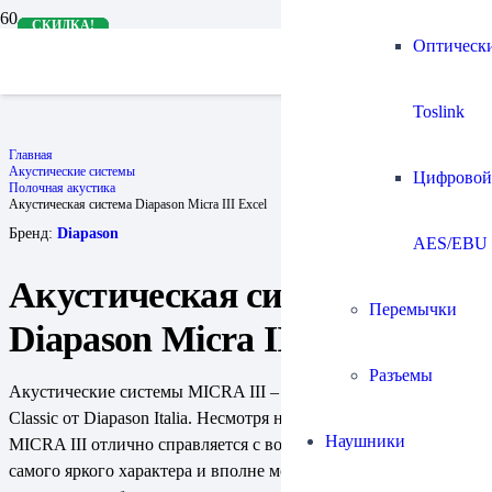
СКИДКА!
СКИДКА!
СКИДКА!
СКИДКА!
СКИДКА!
Оптическ
Toslink
Главная
Акустические системы
Цифровой
Полочная акустика
Акустическая система Diapason Micra III Excel
Бренд:
Diapason
AES/EBU
Акустическая система
Перемычки
Diapason Micra III Excel
Разъемы
Акустические системы MICRA III – младшая модель в серии
Classic от Diapason Italia. Несмотря на компактный размер,
Наушники
MICRA III отлично справляется с воспроизведением звука
самого яркого характера и вполне может составить