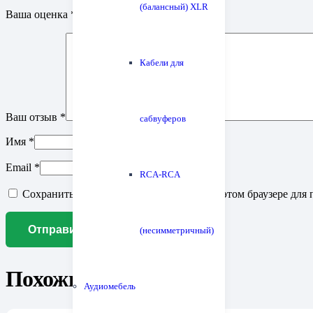
(балансный) XLR
Ваша оценка
*
Кабели для
Ваш отзыв
*
сабвуферов
Имя
*
Email
*
RCA-RCA
Сохранить моё имя, email и адрес сайта в этом браузере д
(несимметричный)
Похожие товары
Аудиомебель