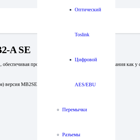
Оптический
Toslink
2-A SE
Цифровой
обеспечивая прозрачность и проникновенность звучания как у ср
м) версия MB2SE.
AES/EBU
Перемычки
Разъемы