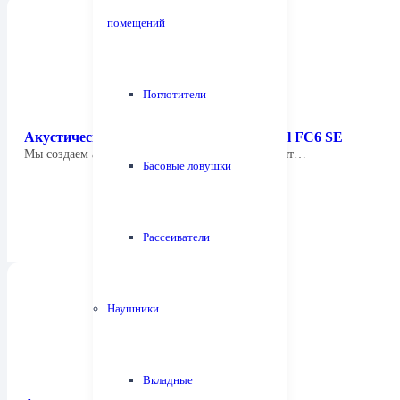
помещений
Поглотители
Акустическая система Focus Audio Model FC6 SE
Мы создаем акустические системы, которые дарят…
Басовые ловушки
Рассеиватели
Наушники
Вкладные