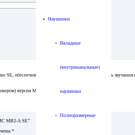
Наушники
Вкладные
(внутриканальные)
е SE, обеспечивая прозрачность и проникновенность звучания ка
овером) версия MB2SE.
наушники
Полноразмерные
 PMC MB2-A SE”
ечены
*