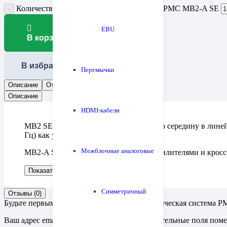
Количество товара Акустическая система PMC MB2-A SE
EBU
В корзину
В избранное
Перемычки
Описание
Отзывы (0)
Описание
HDMI-кабели
MB2 SE по габаритам занимает золотую середину в линейк
Гц) как у большого монитора.
Межблочные аналоговые
MB2-A SE — активная (с внешними усилителями и кросс
Показать больше
Показать меньше
Симметричный
Отзывы (0)
Будьте первым, кто оставил отзыв на “Акустическая система
Ваш адрес email не будет опубликован.
Обязательные поля пом