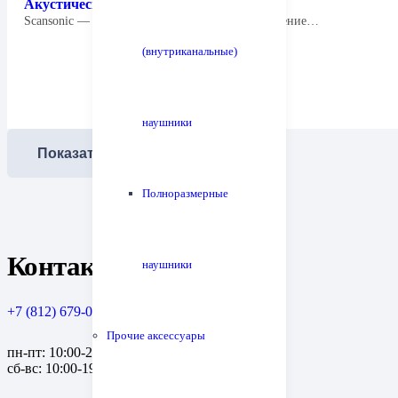
Акустическая система Scansonic M6
Scansonic — это компания из Дании, подразделение…
(внутриканальные)
наушники
Показать еще
Полноразмерные
Контакты
наушники
+7 (812) 679-08-79
Прочие аксессуары
пн-пт: 10:00-20:00
сб-вс: 10:00-19:00