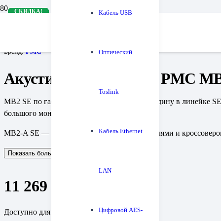
СКИДКА!
СКИДКА!
СКИДКА!
СКИДКА!
СКИДКА!
Кабель USB
Главная
Акустические системы
Напольная акустика
Акустическая система PMC MB2-A SE
Бренд:
PMC
Оптический
Акустическая система PMC MB
Toslink
MB2 SE по габаритам занимает золотую середину в линейке SE, 
большого монитора.
Кабель Ethernet
MB2-A SE — активная (с внешними усилителями и кроссоверо
Показать больше
Показать меньше
LAN
11 269 425
₽
Цифровой AES-
Доступно для предзаказа