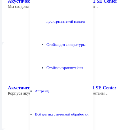
Акустическая система Focus Audio FCC 2 SE Center
Мы создаем акустические системы, которые дарят…
проигрывателей винила
Стойки для аппаратуры
Стойки и кронштейны
Акустическая система Focus Audio FSC 1 SE Center
Апгрейд
Корпуса акустических систем Focus Audio разработаны…
Всё для акустической обработки