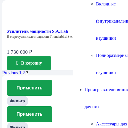
Вкладные
(внутриканальн
Усилитель мощности S.A.Lab — Thunderbird Stereo
В стереоусилителе мощности Thunderbird Stereo аккумулированы…
наушники
1 730 000
₽
Полноразмерны
В корзину
наушники
Previous
1
2
3
Применить
Проигрыватели винил
Фильтр
для них
Применить
Аксессуары для
Фильтр