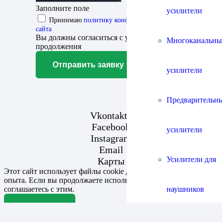
Заполните поле
усилители
Принимаю
политику конфиденциальности
сайта
Вы должны согласиться с условиями для
Многоканальны
продолжения
Отправить заявку
усилители
Предварительн
Vkontakte
Facebook
усилители
Instagram
Email
Усилители для
Карты
Этот сайт использует файлы cookie для улучшения вашего
опыта. Если вы продолжаете использовать этот сайт, вы
наушников
соглашаетесь с этим.
Согласен
Усилители