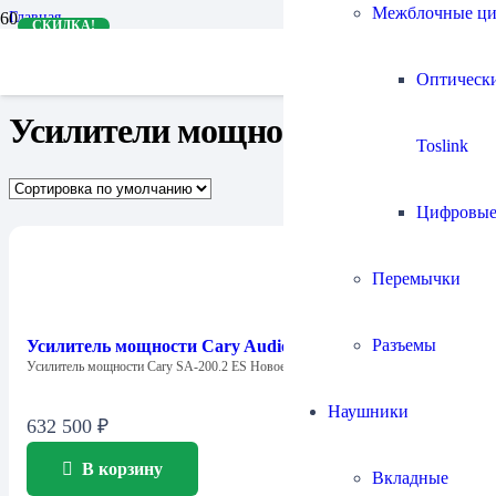
Межблочные ц
Главная
СКИДКА!
Усилители
Усилители мощности
Страница 2
Оптическ
Усилители мощности
Toslink
Цифровы
Перемычки
Разъемы
Усилитель мощности Cary Audio SA-200.2ES (стерео)
Усилитель мощности Cary SA-200.2 ES Новое…
Наушники
632 500
₽
В корзину
Вкладные