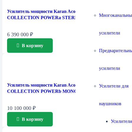
Усилитель мощности Karan Acoustics — MASTER
Многоканальны
COLLECTION POWERa STEREO
усилители
6 390 000
₽
В корзину
Предварительн
усилители
Усилитель мощности Karan Acoustics — MASTER
Усилители для
COLLECTION POWERb MONO
наушников
10 100 000
₽
В корзину
Усилители