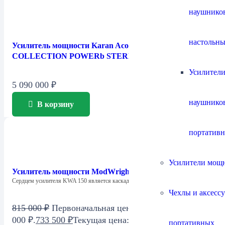
наушнико
настольны
Усилитель мощности Karan Acoustics — MASTER
COLLECTION POWERb STEREO
Усилители
5 090 000
₽
наушнико
В корзину
портатив
Усилители мощ
Усилитель мощности ModWright KWA 150SE
Сердцем усилителя KWA 150 является каскад…
Чехлы и аксесс
815 000
₽
Первоначальная цена составляла 815
000 ₽.
733 500
₽
Текущая цена: 733 500 ₽.
портативных