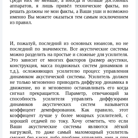
среди них не меньше, а иногда и больше достойных
аппаратов, я лишь привёл технические факты, но
решать должны не мои факты, а Ваши уши и возможно
именно Вы можете оказаться тем самым исключением
из правил.
И, пожалуй, последний из основных нюансов, но не
последний по значимости. Все акустические системы
можно разделить на простые и сложные для усилителя.
Это зависит от многих факторов (размер акустики,
конструкция, масса подвижных систем динамиков и
т.д.), осложняющих усилителю процесс управления
динамиком акустической системы. Усилитель должен
не только мгновенно приводить диффузор динамика в
движение, но и мгновенно останавливать его когда
сигнал прекращается. Параметр, отвечающий за
способность усилителя управлять диффузорами
динамиков акустических систем называется
коэффицент демпфирования. Как правило, этот
коэффицент лучше у более мощных усилителей, с
хорошей отдачей по току. Хочу отметить, что если
Ваши акустические системы являются лёгкой
нагрузкой, то даже самый маломощный усилитель
сможет без каких-либо проблем управлять ими и при