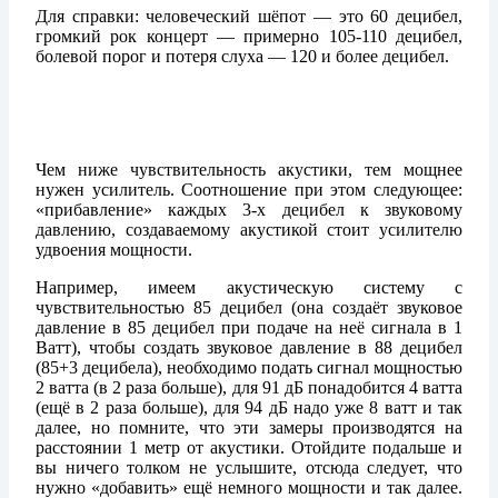
Для справки: человеческий шёпот — это 60 децибел,
громкий рок концерт — примерно 105-110 децибел,
болевой порог и потеря слуха — 120 и более децибел.
Чем ниже чувствительность акустики, тем мощнее
нужен усилитель. Соотношение при этом следующее:
«прибавление» каждых 3-х децибел к звуковому
давлению, создаваемому акустикой стоит усилителю
удвоения мощности.
Например, имеем акустическую систему с
чувствительностью 85 децибел (она создаёт звуковое
давление в 85 децибел при подаче на неё сигнала в 1
Ватт), чтобы создать звуковое давление в 88 децибел
(85+3 децибела), необходимо подать сигнал мощностью
2 ватта (в 2 раза больше), для 91 дБ понадобится 4 ватта
(ещё в 2 раза больше), для 94 дБ надо уже 8 ватт и так
далее, но помните, что эти замеры производятся на
расстоянии 1 метр от акустики. Отойдите подальше и
вы ничего толком не услышите, отсюда следует, что
нужно «добавить» ещё немного мощности и так далее.