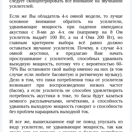
следует сконцентрировать всё внимание на звучиании
усилителей.
Если же Вы обладатель 4-х омной модели, то лучше
основное внимание обратить на усилители,
удваивающие мощность при падении импеданса
акустики с 8-ми до 4-х ом (например на 8 Ом
усилитель выдаёт 100 Вт, а на 4 Ома 200 Вт), но
главным критерием выбора всё равно должно
оставаться звучание усилителя. Почему, в случае 4-х
омной акустики, я предлагаю Вам начать
прослушивание с усилителей, способных удваивать
выходную мощность, потому что с вероятностью 60-
70% Вы остановите свой выбор именно на них (в том
случае если любите басовитую и ритмичную музыку).
Дело в том, что пики потребления тока от усилителя
возникают при воспроизведении низких частот
(басов), а если усилитель не способен удовлетворить
потребность акустики в токе, то басы будут казаться
немного расплывчатыми, нечёткими, а способность
удваивать выходную мощность говорит о способности
без проблем наращивать выходной ток.
И все же, вышесказанное ещё не повод упускать из
виду усилители, не удваивающие мощность, так как