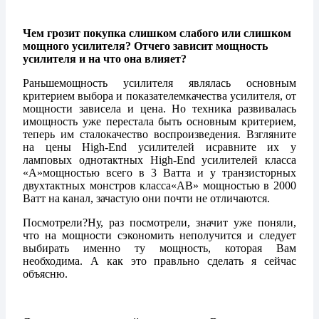
Чем грозит покупка слишком слабого или слишком
мощного усилителя? Отчего зависит мощность
усилителя и на что она влияет?
Раньшемощность усилителя являлась основным
критерием выбора и показателемкачества усилителя, от
мощности зависела и цена. Но техника развивалась
имощность уже перестала быть основным критерием,
теперь им сталокачество воспроизведения. Взгляните
на цены High-End усилителей исравните их у
ламповых однотактных High-End усилителей класса
«А»мощностью всего в 3 Ватта и у транзисторных
двухтактных монстров класса«АВ» мощностью в 2000
Ватт на канал, зачастую они почти не отличаются.
Посмотрели?Ну, раз посмотрели, значит уже поняли,
что на мощности сэкономить неполучится и следует
выбирать именно ту мощность, которая Вам
необходима. А как это правльно сделать я сейчас
объясню.