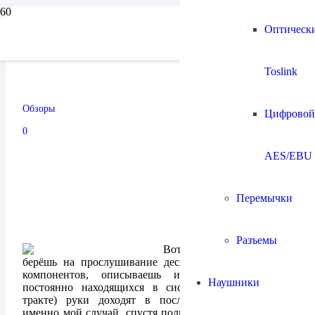
Оптическ
Ламповый предусилитель
Toslink
Cary Audio Design SLP 98L
Обзоры
Цифровой
09.11.2024
0
AES/EBU
Перемычки
Разъемы
Вот так обычно и бывает,
берёшь на прослушивание десятки различных аудио
компонентов, описываешь их, а до аппаратов
Наушники
постоянно находящихся в системе (в контрольном
тракте) руки доходят в последнюю очередь. Это
именно мой случай, спустя полгода я вспомнил, что в