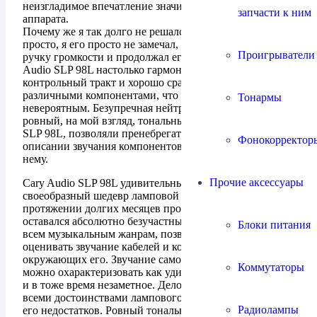
неизгладимое впечатление значительно более дорогого
запчасти к ним
аппарата.
Почему же я так долго не решался описать его? Все
просто, я его просто не замечал, ежедневно крутил его
Проигрыватели
ручку громкости и продолжал его не замечать. Cary
Audio SLP 98L настолько гармонично вписывался в
контрольный тракт и хорошо срабатывался с
различными компонентами, что это казалось
Тонармы
невероятным. Безупречная нейтральность и абсолютно
ровный, на мой взгляд, тональный баланс Cary Audio
SLP 98L, позволяли пренебрегать его звучанием при
Фонокорректор
описании звучания компонентов подключённых к
нему.
Прочие аксессуары
Cary Audio SLP 98L удивительный аппарат,
своеобразный шедевр ламповой схемотехники. На
протяжении долгих месяцев прослушивания, он
оставался абсолютно безучастным по отношению ко
Блоки питания
всем музыкальным жанрам, позволяя объективно
оценивать звучание кабелей и компонентов тракта
окружающих его. Звучание самого Cary Audio SLP 98L
Коммутаторы
можно охарактеризовать как удивительно музыкальное
и в тоже время незаметное. Дело в том, что обладая
всеми достоинствами лампового усилителя, он лишён
Радиолампы
его недостатков. Ровный тональный баланс и