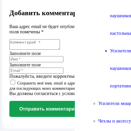
Добавить комментарий
наушнико
Ваш адрес email не будет опубликован.
Обязательные
поля помечены
*
настольны
Усилители
Заполните поле
Заполните поле
наушнико
Пожалуйста, введите корректный адрес email.
Сохранить моё имя, email и адрес сайта в этом браузере
портатив
для последующих моих комментариев.
Вы должны согласиться с условиями для продолжения
Усилители мощ
Отправить комментарий
Чехлы и аксесс