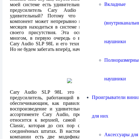
Вкладные
моей системе есть удивительный аппарат, ламповый
предусилитель Cary Audio SLP 98L. Почему
удивительный? Потому что только удивительный
компонент может непрерывно на протяжении долгих
(внутриканальн
месяцев находиться в системе и никак не обозначать
своего присутствия. Эта особенность говорит о
многом, в первую очередь о великолепном качестве
наушники
Cary Audio SLP 98L и его техническом совершенстве.
Но не будем забегать вперёд, начнём всё с начала.
Полноразмерны
наушники
Cary Audio SLP 98L это полностью ламповый
Проигрыватели винил
предусилитель, работающий в чистом классе «А»,
обеспечивающим, как правило, самое качественное
воспроизведение и удивительную музыкальность. В
ассортименте Cary Audio, предусилитель SLP 98L
для них
относится к верхней, самой качественной линейке
Classic, которая до сих пор собирается вручную в
соединённых штатах. В настоящий момент в активе
Аксессуары для
компании есть две модификации этого чудесного