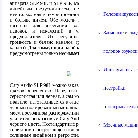
аппарата SLP 98L и SLP 98P. Модель SLP 98L является
линейным предусилителем, а SLP 98P отличается от
Головки звукос
неё только наличием встроенного ММ-фонокорректора
и больше ничем. Обе модели имеют внешние блоки
питания для избегания возможности появления
наводок и искажений в чувствительных цепях
Запасные иглы 
предусилителя. Из регулировок доступно только
громкость и баланс каналов (раздельно для каждого
канала). Для коммутации на обратной стороне аппарата
головок звукос
предусмотрены только несимметричные RCA разъёмы.
Инструменты д
Cary Audio SLP 98L можно заказать в различных
настройки
цветовых решениях. Передняя панель бывает
серебристая или чёрная, а сам корпус аппарата, как
правило, изготавливается в отделке авто эмалью
проигрывателя 
чёрный полированный металик или красный Jaguar. В
моём постоянном распоряжении находится
удивительно красивый Cary Audio SLP 98L полностью
чёрного цвета. Нестандартные размеры корпусов в
Моечные маши
сочетании с потрясающей отделкой и невероятно
солидным дизайном в ретро стиле, создаёт