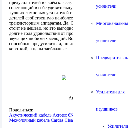
предусилителей в своём классе, гармонично
усилители
сочетающий в себе удивительную музыкальность
лучших ламповых усилителей и точность передачи
деталей свойственную наиболее совершенным
транзисторным аппаратам. Да, Cary Audio SLP 98L
Многоканальны
стоит не дёшево, но это выгодное вложение средств в
долгие года удовольствия от прослушивания идеально
звучащих любимых мелодий. Возможно, есть и более
усилители
способные предусилители, но их список весьма
короткий, а цены заоблачные.
Предварительн
усилители
Усилители для
Автор:
Максим Шмельков
наушников
Поделиться:
Акустический кабель Acrotec 6N-S1040
Межблочный кабель Cardas Clear
Усилители