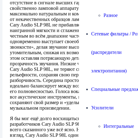
отсутствие в сигнале высших гармоник (это
свойственно ламповой аппаратуре) делают звучание
максимально натуральным и комфортным. В отличии
Разное
от некачественных образцов ламповой аппаратуры,
Cary Audio SLP 98L не прибавляет звучанию
наигранной мягкости и сглаженности, оставаясь
Сетевые фильтры / Ро
честным во всём диапазоне частот. Cary Audio SLP 98L
одновременно выступает своеобразным «фильтром
звонкости», делая звучание высоких частот не
(распредители
утомительным, снижая их возможную яркость, но при
этом оставляя потрясающую детальность и
прозрачность звучания. Низкие частоты, проходя через
Cary Audio SLP 98L, не теряют своей упругости и
электропитания)
рельефности, сохраняя свою первоначальную мощь и
разборчивость. Середина просто неповторима, она
идеально балансирует между воздушностью звучания и
Специальные предло
его полновесностью. Голоса вокалистов, ровно, как и
все акустические инструменты, не перегружены,
сохраняют свой размер и «удельный вес» в
Усилители
музыкальном произведении.
Я бы мог ещё долго восхищаться мастерством
разработчиков Cary Audio SLP 98L, но думая, что из
Интегральные
всего сказанного уже всё ясно. На мой субъективный
взгляд, Cary Audio SLP 98L один из лучших