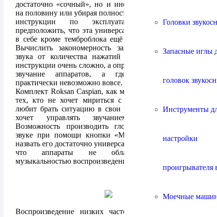
достаточно «сочный», но и иногда снижая громкость
на половину или убирая полностью. Не имея под рукой
инструкции по эксплуатации, могу лишь
Головки звукос
предположить, что эта универсальная кнопка сочетает
в себе кроме темброблока ещё и функцию «MUTE».
Вычислить закономерность зависимости изменений
Запасные иглы 
звука от количества нажатий кнопки «MODE» без
инструкции очень сложно, а определить где подлинное
звучание аппаратов, а где модифицированное
головок звукос
практически невозможно вовсе.
Комплект Roksan Caspian, как мне кажется, создан для
тех, кто не хочет мириться с действительностью, и
любит брать ситуацию в свои руки, для тех, кто сам
Инструменты д
хочет управлять звучанием своей системы.
Возможность производить глобальные перемены в
звуке при помощи кнопки «MODE», позволяет мне
настройки
назвать его достаточно универсальным, несмотря на то,
что аппараты не обладают повышенной
музыкальностью воспроизведения.
проигрывателя 
Моечные маши
Воспроизведение низких частот, даже при выборе