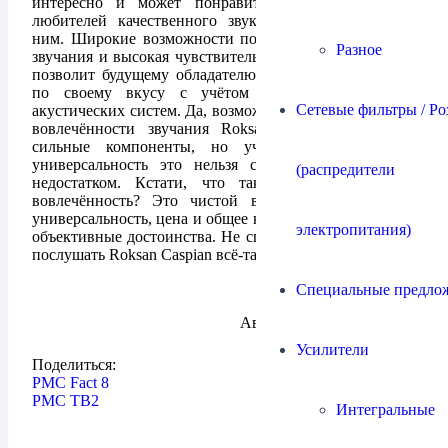
интересно и может понравиться широкому кругу
любителей качественного звука и экспериментов с
ним. Широкие возможности по изменению характера
Разное
звучания и высокая чувствительность к смене кабелей
позволит будущему обладателю настроить звук точно
по своему вкусу с учётом специфики звучания
Сетевые фильтры / Ро
акустических систем. Да, возможно в музыкальности и
вовлечённости звучания Roksan Caspian не самые
сильные компоненты, но учитывая их цену и
универсальность это нельзя считать существенным
(распредители
недостатком. Кстати, что такое музыкальность и
вовлечённость? Это чистой воды субъективизм, а
универсальность, цена и общее качество звучания – это
электропитания)
объективные достоинства. Не спешите делать выводы,
послушать Roksan Caspian всё-таки стоит.
Специальные предло
Автор:
Максим Шмельков
Усилители
Поделиться:
PMC Fact 8
PMC TB2
Интегральные