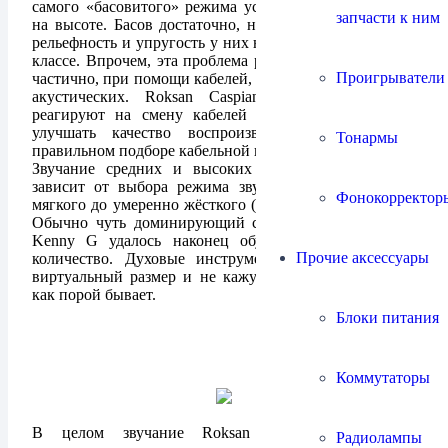
самого «басовитого» режима усилителя, не находится
запчасти к ним
на высоте. Басов достаточно, но артикулированность,
рельефность и упругость у них не самая выдающаяся в
классе. Впрочем, эта проблема решаема, как минимум
Проигрыватели
частично, при помощи кабелей, как межблочных, так и
акустических. Roksan Caspian достаточно сильно
реагируют на смену кабелей и могут существенно
улучшать качество воспроизведения музыки при
Тонармы
правильном подборе кабельной продукции.
Звучание средних и высоких частот также сильно
зависит от выбора режима звучания, и меняется от
Фонокорректор
мягкого до умеренно жёсткого (но без звона в верхах).
Обычно чуть доминирующий средний бас в записях
Kenny G удалось наконец обуздать, уменьшив его
Прочие аксессуары
количество. Духовые инструменты сохраняют свой
виртуальный размер и не кажутся преувеличенными,
как порой бывает.
Блоки питания
Коммутаторы
В целом звучание Roksan Caspian достаточно
Радиолампы