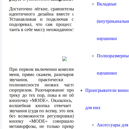
Вкладные
Достаточно лёгкие, сравнительно тонкие компоненты
идентичного дизайна вместе смотрятся гармонично.
Устанавливая и подключая систему Roksan я не
(внутриканальн
подозревал, что сам процесс прослушивания будет
таить в себе массу неожиданностей.
наушники
Полноразмерны
При первом включении комплекта Roksan Caspian звук
наушники
меня, прямо скажем, разочаровал. Резкость и сухость
звучания, практически полное отсутствие
полновесности низких частот для меня было
сюрпризом. Разочарование продолжалось от трека к
Проигрыватели винил
треку до тех пор, пока я не обнаружил на усилителе
кнопочку «MODE». Оказалось, что эта, прямо скажем,
волшебная кнопка отвечает за общий характер
для них
звучания (судя по всему, это некий аналог темброблока
без возможности регулировки). Каждое нажатие на
кнопку «MODE» совершало со звуком новые
Аксессуары для
метаморфозы, не только превращая его из сухого в