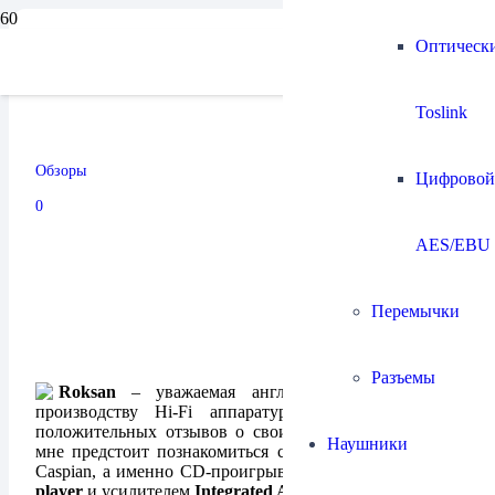
Оптическ
Комплект ROKSAN
Toslink
Caspian
Обзоры
Цифровой
09.11.2024
0
AES/EBU
Перемычки
Разъемы
Roksan
– уважаемая английская компания по
производству Hi-Fi аппаратуры, собравшая массу
положительных отзывов о своих продуктах. Сегодня
Наушники
мне предстоит познакомиться с комплектом из серии
Caspian, а именно CD-проигрывателем
Integrated CD-
player
и усилителем
Integrated Amplifer
.