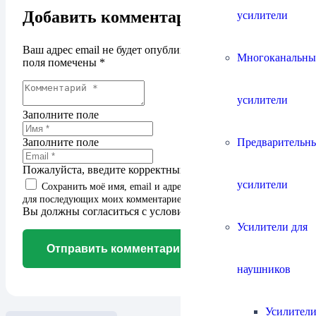
Добавить комментарий
усилители
Ваш адрес email не будет опубликован.
Обязательные
Многоканальны
поля помечены
*
усилители
Заполните поле
Предварительн
Заполните поле
Пожалуйста, введите корректный адрес email.
усилители
Сохранить моё имя, email и адрес сайта в этом браузере
для последующих моих комментариев.
Вы должны согласиться с условиями для продолжения
Усилители для
Отправить комментарий
наушников
Усилители