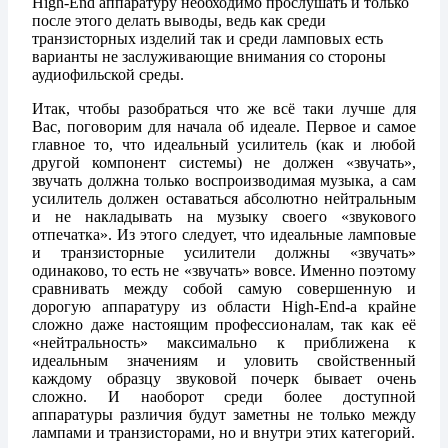
High-End аппаратуру необходимо прослушать и только
после этого делать выводы, ведь как среди
транзисторных изделий так и среди ламповых есть
варианты не заслуживающие внимания со стороны
аудиофильской среды.
Итак, чтобы разобраться что же всё таки лучше для
Вас, поговорим для начала об идеале. Первое и самое
главное то, что идеальный усилитель (как и любой
другой компонент системы) не должен «звучать»,
звучать должна только воспроизводимая музыка, а сам
усилитель должен оставаться абсолютно нейтральным
и не накладывать на музыку своего «звукового
отпечатка». Из этого следует, что идеальные ламповые
и транзисторные усилители должны «звучать»
одинаково, то есть не «звучать» вовсе. Именно поэтому
сравнивать между собой самую совершенную и
дорогую аппаратуру из области High-End-а крайне
сложно даже настоящим профессионалам, так как её
«нейтральность» максимально к приближена к
идеальным значениям и уловить свойственный
каждому образцу звуковой почерк бывает очень
сложно. И наоборот среди более доступной
аппаратуры различия будут заметны не только между
лампами и транзисторами, но и внутри этих категорий.