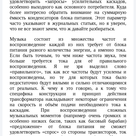
удовлетворить «запросы» усилительных каскадов,
особенно выходного как основного потребителя. Куда
более интересно обратить внимание на суммарную
ёмкость конденсаторов блока питания. Этот параметр
часто указывают в журнальных статьях, но я уверен,
что не все знают зачем, что ж давайте разбираться.
Музыка состоит из множества частот и
воспроизведение каждой из них требует от блока
питания разного количества энергии, а именно тока.
Если быть точным, то чем ниже частота звука, тем
больше требуется тока для её правильного
воспроизведения. Я не зря выделил слово
«правильного», так как все частоты будут усилены и
воспроизведены, но те для которых тока было
недостаточно будут вялыми и сильно отличающимися
от реальных. К чему я это говорю, а к тому что
специфика конструкции и принцип действия
трансформатора накладывают некоторые ограничения
на скорость и объём подачи необходимого тока к
каскадам. При воспроизведении сложных
музыкальных моментов (например очень громких и
особенно низких басов, таких как басовый барабан)
«предложение» от блока питания не сможет
удовлетворить «спрос» со стороны транзисторов, ток