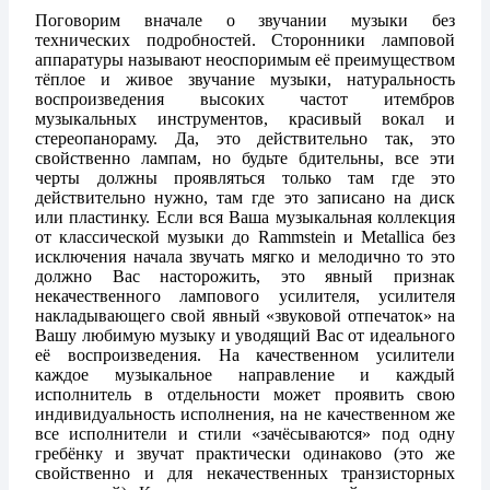
Поговорим вначале о звучании музыки без
технических подробностей. Сторонники ламповой
аппаратуры называют неоспоримым её преимуществом
тёплое и живое звучание музыки, натуральность
воспроизведения высоких частот итембров
музыкальных инструментов, красивый вокал и
стереопанораму. Да, это действительно так, это
свойственно лампам, но будьте бдительны, все эти
черты должны проявляться только там где это
действительно нужно, там где это записано на диск
или пластинку. Если вся Ваша музыкальная коллекция
от классической музыки до Rammstein и Metallica без
исключения начала звучать мягко и мелодично то это
должно Вас насторожить, это явный признак
некачественного лампового усилителя, усилителя
накладывающего свой явный «звуковой отпечаток» на
Вашу любимую музыку и уводящий Вас от идеального
её воспроизведения. На качественном усилители
каждое музыкальное направление и каждый
исполнитель в отдельности может проявить свою
индивидуальность исполнения, на не качественном же
все исполнители и стили «зачёсываются» под одну
гребёнку и звучат практически одинаково (это же
свойственно и для некачественных транзисторных