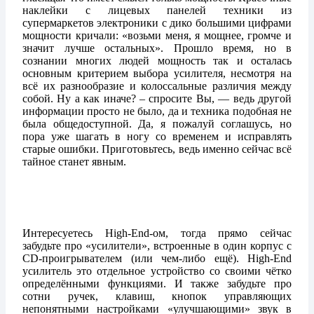
наклейки с лицевых панелей техники из
супермаркетов электроники с дико большими цифрами
мощности кричали: «возьми меня, я мощнее, громче и
значит лучше остальных». Прошло время, но в
сознании многих людей мощность так и осталась
основным критерием выбора усилителя, несмотря на
всё их разнообразие и колоссальные различия между
собой. Ну а как иначе? – спросите Вы, — ведь другой
информации просто не было, да и техника подобная не
была общедоступной. Да, я пожалуй соглашусь, но
пора уже шагать в ногу со временем и исправлять
старые ошибки. Приготовьтесь, ведь именно сейчас всё
тайное станет явным.
Интересуетесь High-End-ом, тогда прямо сейчас
забудьте про «усилители», встроенные в один корпус с
CD-проигрывателем (или чем-либо ещё). High-End
усилитель это отдельное устройство со своими чётко
определёнными функциями. И также забудьте про
сотни ручек, клавиш, кнопок управляющих
непонятными настройками «улучшающими» звук в