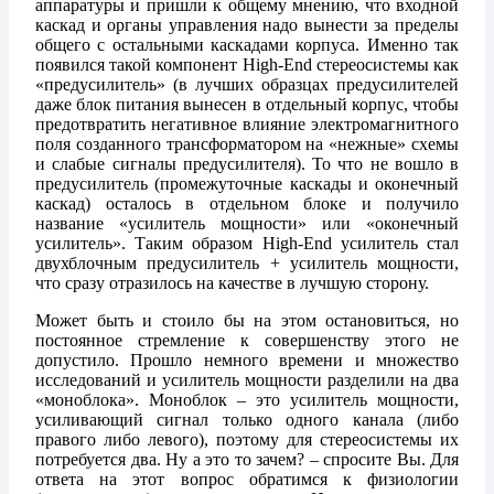
аппаратуры и пришли к общему мнению, что входной
каскад и органы управления надо вынести за пределы
общего с остальными каскадами корпуса. Именно так
появился такой компонент High-End стереосистемы как
«предусилитель» (в лучших образцах предусилителей
даже блок питания вынесен в отдельный корпус, чтобы
предотвратить негативное влияние электромагнитного
поля созданного трансформатором на «нежные» схемы
и слабые сигналы предусилителя). То что не вошло в
предусилитель (промежуточные каскады и оконечный
каскад) осталось в отдельном блоке и получило
название «усилитель мощности» или «оконечный
усилитель». Таким образом High-End усилитель стал
двухблочным предусилитель + усилитель мощности,
что сразу отразилось на качестве в лучшую сторону.
Может быть и стоило бы на этом остановиться, но
постоянное стремление к совершенству этого не
допустило. Прошло немного времени и множество
исследований и усилитель мощности разделили на два
«моноблока». Моноблок – это усилитель мощности,
усиливающий сигнал только одного канала (либо
правого либо левого), поэтому для стереосистемы их
потребуется два. Ну а это то зачем? – спросите Вы. Для
ответа на этот вопрос обратимся к физиологии