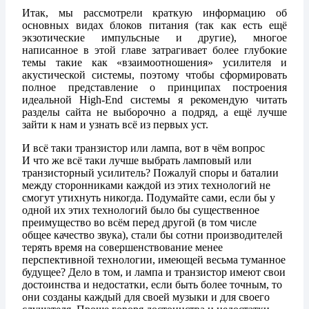
Итак, мы рассмотрели краткую информацию об
основных видах блоков питания (так как есть ещё
экзотические импульсные и другие), многое
написанное в этой главе затрагивает более глубокие
темы такие как «взаимоотношения» усилителя и
акустической системы, поэтому чтобы сформировать
полное представление о принципах построения
идеальной High-End системы я рекомендую читать
разделы сайта не выборочно а подряд, а ещё лучше
зайти к нам и узнать всё из первых уст.
И всё таки транзистор или лампа, вот в чём вопрос
И что же всё таки лучше выбрать ламповый или
транзисторный усилитель? Пожалуй споры и баталии
между сторонниками каждой из этих технологий не
смогут утихнуть никогда. Подумайте сами, если бы у
одной их этих технологий было бы существенное
преимущество во всём перед другой (в том числе
общее качество звука), стали бы сотни производителей
терять время на совершенствование менее
перспективной технологии, имеющей весьма туманное
будущее? Дело в том, и лампа и транзистор имеют свои
достоинства и недостатки, если быть более точным, то
они созданы каждый для своей музыки и для своего