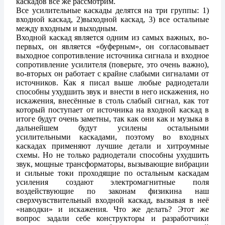
каскадов всё же рассмотрим.
Все усилительные каскады делятся на три группы: 1)
входной каскад, 2)выходной каскад, 3) все остальные
между входным и выходным.
Входной каскад является одним из самых важных, во-
первых, он является «буферным», он согласовывает
выходное сопротивление источника сигнала и входное
сопротивление усилителя (поверьте, это очень важно),
во-вторых он работает с крайне слабыми сигналами от
источников. Как я писал выше любые радиодетали
способны ухудшить звук и внести в него искажения, но
искажения, внесённые в столь слабый сигнал, как тот
который поступает от источника на входной каскад в
итоге будут очень заметны, так как они как и музыка в
дальнейшем будут усилены остальными
усилительными каскадами, поэтому во входных
каскадах применяют лучшие детали и хитроумные
схемы. Но не только радиодетали способны ухудшить
звук, мощные трансформаторы, вызывающие вибрации
и сильные токи проходящие по остальным каскадам
усиления создают электромагнитные поля
воздействующие по законам физикина наш
сверхчувствительный входной каскад, вызывая в неё
«наводки» и искажения. Что же делать? Этот же
вопрос задали себе конструкторы и разработчики