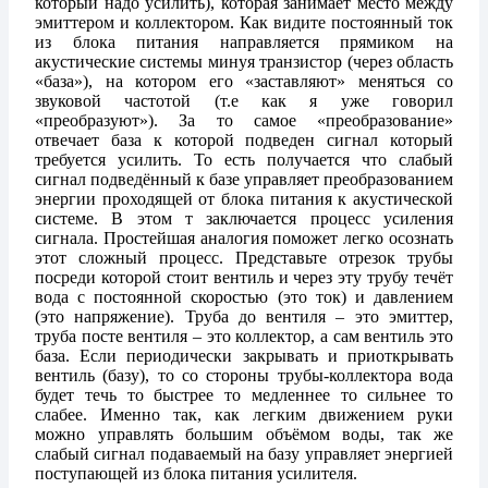
который надо усилить), которая занимает место между
эмиттером и коллектором. Как видите постоянный ток
из блока питания направляется прямиком на
акустические системы минуя транзистор (через область
«база»), на котором его «заставляют» меняться со
звуковой частотой (т.е как я уже говорил
«преобразуют»). За то самое «преобразование»
отвечает база к которой подведен сигнал который
требуется усилить. То есть получается что слабый
сигнал подведённый к базе управляет преобразованием
энергии проходящей от блока питания к акустической
системе. В этом т заключается процесс усиления
сигнала. Простейшая аналогия поможет легко осознать
этот сложный процесс. Представьте отрезок трубы
посреди которой стоит вентиль и через эту трубу течёт
вода с постоянной скоростью (это ток) и давлением
(это напряжение). Труба до вентиля – это эмиттер,
труба посте вентиля – это коллектор, а сам вентиль это
база. Если периодически закрывать и приоткрывать
вентиль (базу), то со стороны трубы-коллектора вода
будет течь то быстрее то медленнее то сильнее то
слабее. Именно так, как легким движением руки
можно управлять большим объёмом воды, так же
слабый сигнал подаваемый на базу управляет энергией
поступающей из блока питания усилителя.