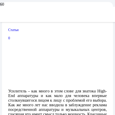
Как выбрать усилитель
Статьи
09.11.2024
0
Усилитель – как много в этом слове для знатока High-
End аппаратуры и как мало для человека впервые
столкнувшегося лицом к лицу с проблемой его выбора.
Как же много лет нас вводила в заблуждение реклама
посредственной аппаратуры и музыкальных центров,
гласящая что имеет смысл только мощность. Красочные