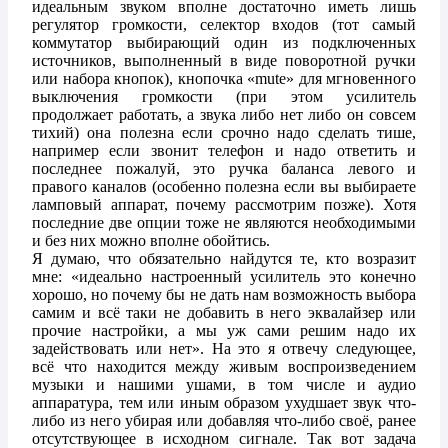
идеальным звуком вполне достаточно иметь лишь
регулятор громкости, селектор входов (тот самый
коммутатор выбирающий один из подключенных
источников, выполненный в виде поворотной ручки
или набора кнопок), кнопочка «mute» для мгновенного
выключения громкости (при этом усилитель
продолжает работать, а звука либо нет либо он совсем
тихий) она полезна если срочно надо сделать тише,
например если звонит телефон и надо ответить и
последнее пожалуй, это ручка баланса левого и
правого каналов (особенно полезна если вы выбираете
ламповый аппарат, почему рассмотрим позже). Хотя
последние две опции тоже не являются необходимыми
и без них можно вполне обойтись.
Я думаю, что обязательно найдутся те, кто возразит
мне: «идеально настроенный усилитель это конечно
хорошо, но почему бы не дать нам возможность выбора
самим и всё таки не добавить в него эквалайзер или
прочие настройки, а мы уж сами решим надо их
задействовать или нет». На это я отвечу следующее,
всё что находится между живым воспроизведением
музыки и нашими ушами, в том числе и аудио
аппаратура, тем или иным образом ухудшает звук что-
либо из него убирая или добавляя что-либо своё, ранее
отсутствующее в исходном сигнале. Так вот задача