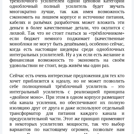
трёхблочного усилителей одной ценовой категории
одноблочный полный усилитель будет звучать
многократно лучше, так как имея возможность
сэкономить на лишнем корпусе и источнике питания,
кабелях и разъёмах разработчик может вложить эти
деньги в более качественные детали, что окупится с
лихвой. Так что не стоит гнаться за «трёхблочником»
если бюджет немного поджимает (качественные
моноблоки не могут быть дешёвыми), особенно сейчас,
когда есть настоящие шедевры среди одноблочных
интегральных усилителей. Ну а уж если есть желание и
финансовая возможность то экономить на своём
удовольствии не стоит, ведь живём мы один раз.
Сейчас есть очень интересные предложения для тех кто
хочет приблизится к идеалу, но не может позволить
себе полноценный трёхблочный усилитель – это
интегральный усилитель с реализацией принципа
«двойное моно». При этом в одном корпусе размещают
оба канала усиления, но обеспечивают их полную
изоляцию друг от друга и даже используют отдельный
трансформатор для питания каждого канала и
предусилительной части. Этот же принцип применяют
в некоторых усилителях мощности, так что выбор
вариантов по настоящему огромен, позвольте нам