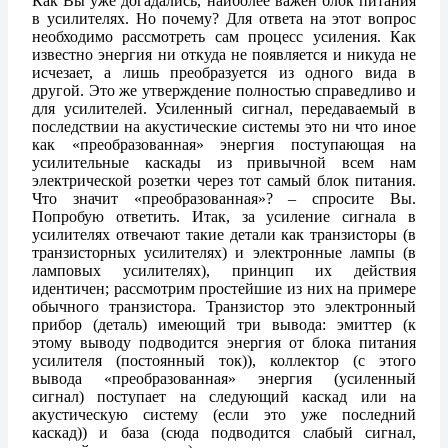
Как Вы уже догадались, наиболее важен блок питания
в усилителях. Но почему? Для ответа на этот вопрос
необходимо рассмотреть сам процесс усиления. Как
известно энергия ни откуда не появляется и никуда не
исчезает, а лишь преобразуется из одного вида в
другой. Это же утверждение полностью справедливо и
для усилителей. Усиленный сигнал, передаваемый в
последствии на акустические системы это ни что иное
как «преобразованная» энергия поступающая на
усилительные каскады из привычной всем нам
электрической розетки через тот самый блок питания.
Что значит «преобразованная»? – спросите Вы.
Попробую ответить. Итак, за усиление сигнала в
усилителях отвечают такие детали как транзисторы (в
транзисторных усилителях) и электронные лампы (в
ламповых усилителях), принцип их действия
идентичен; рассмотрим простейшие из них на примере
обычного транзистора. Транзистор это электронный
прибор (деталь) имеющий три вывода: эмиттер (к
этому выводу подводится энергия от блока питания
усилителя (постоянный ток)), коллектор (с этого
вывода «преобразованная» энергия (усиленный
сигнал) поступает на следующий каскад или на
акустическую систему (если это уже последний
каскад)) и база (сюда подводится слабый сигнал,