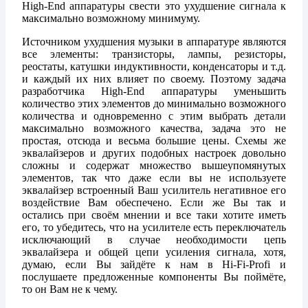
High-End аппаратуры свести это ухудшение сигнала к
максимально возможному минимуму.
Источником ухудшения музыки в аппаратуре являются
все элементы: транзисторы, лампы, резисторы,
реостаты, катушки индуктивности, конденсаторы и т.д.
и каждый их них влияет по своему. Поэтому задача
разработчика High-End аппаратуры уменьшить
количество этих элементов до минимально возможного
количества и одновременно с этим выбрать детали
максимально возможного качества, задача это не
простая, отсюда и весьма большие цены. Схемы же
эквалайзеров и других подобных настроек довольно
сложны и содержат множество вышеупомянутых
элементов, так что даже если вы не используете
эквалайзер встроенный Ваш усилитель негативное его
воздействие Вам обеспечено. Если же Вы так и
остались при своём мнении и все таки хотите иметь
его, то убедитесь, что на усилителе есть переключатель
исключающий в случае необходимости цепь
эквалайзера и общей цепи усиления сигнала, хотя,
думаю, если Вы зайдёте к нам в Hi-Fi-Profi и
послушаете предложенные компоненты Вы поймёте,
то он Вам не к чему.