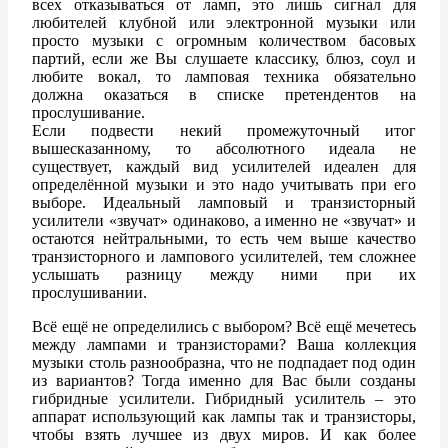
всех отказываться от ламп, это лишь сигнал для
любителей клубной или электронной музыки или
просто музыки с огромным количеством басовых
партий, если же Вы слушаете классику, блюз, соул и
любите вокал, то ламповая техника обязательно
должна оказаться в списке претендентов на
прослушивание.
Если подвести некий промежуточный итог
вышесказанному, то абсолютного идеала не
существует, каждый вид усилителей идеален для
определённой музыки и это надо учитывать при его
выборе. Идеальный ламповый и транзисторный
усилители «звучат» одинаково, а именно не «звучат» и
остаются нейтральными, то есть чем выше качество
транзисторного и лампового усилителей, тем сложнее
услышать разницу между ними при их
прослушивании.
Всё ещё не определились с выбором? Всё ещё мечетесь
между лампами и транзисторами? Ваша коллекция
музыки столь разнообразна, что не подпадает под один
из вариантов? Тогда именно для Вас были созданы
гибридные усилители. Гибридный усилитель – это
аппарат использующий как лампы так и транзисторы,
чтобы взять лучшее из двух миров. И как более