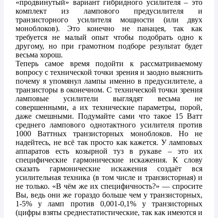
«продвинутый» вариант гибридного усилителя – это
комплект из лампового предусилителя и
транзисторного усилителя мощности (или двух
моноблоков). Это конечно не панацея, так как
требуется не малый опыт чтобы подобрать одно к
другому, но при грамотном подборе результат будет
весьма хорош.
Теперь самое время подойти к рассматриваемому
вопросу с технической точки зрения и заодно выяснить
почему я упомянул лампы именно в предусилителе, а
транзисторы в оконечном. С технической точки зрения
ламповые усилители выглядят весьма не
совершенными, а их технические параметры, порой,
даже смешными. Подумайте сами что такое 15 Ватт
среднего лампового однотактного усилителя против
1000 Ваттных транзисторных моноблоков. Но не
надейтесь, не всё так просто как кажется. У ламповых
аппаратов есть козырной туз в рукаве – это их
специфические гармонические искажения. К слову
сказать гармонические искажения создаёт вся
усилительная техника (в том числе и транзисторная) и
не только. «В чём же их специфичность?» — спросите
Вы, ведь они же гораздо больше чем у транзисторных,
1-5% у ламп против 0,001-0,1% у транзисторных
(цифры взяты среднестатистические, так как имеются и