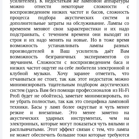
усилителей). К недостаткам же ламповой аппаратуры
можно отнести некоторые сложности с
воспроизведением низких частот и басов, сложность
процесса подбора акустических систем и
дополнительные затраты на обслуживание. Лампы со
временем меняют свои характеристики и их надо
подстраивать, с течением времени они выходят из
строя и их надо менять на новые. Но в тоже время
возможность устанавливать лампы разных
производителей в Ваш усилитель даёт Вам
возможность безграничных экспериментов со
звучанием. Сложности с воспроизведением баса и
низких частот ощутят на себе любители электронной и
клубной музыки. Хочу заранее отметить, что
отчаиваться не стоит, так как этот недостаток можно
минимизировать тщательным подбором акустических
систем (здесь Вам без помощи профессионалов из Hi-Fi
Profi будет не обойтись), заметьте минимизировать, но
не убрать полностью, так как это специфика ламповой
техники. Басы у ламп более округлые и чуть менее
резкие и внезапные. Это менее заметно на
акустических ударных инструментах, чем на
электронных, которые могут показаться чуть вялыми и
расплывчатыми. Этот эффект связан с тем, что лампа
не может обеспечить большие токи которые требуются