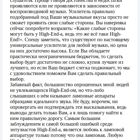
слушателя. Проще говоря достоинства и недостатки
проявляются или не проявляются в зависимости от
воспроизводимой музыки. Усилитель правильно
подобранный под Ваши музыкальные вкусы просто не
сможет проявить свои слабые стороны. Вы наверняка
сейчас попробуете возразить: «Какие слабые стороны
могут быть у High-End-а, ведь это же всё таки High-
End!». Спешу заметить, что существуют по настоящему
универсальные усилители для любой музыки, но цена
на них достаточно высока. Если Вы обладаете
практически неограниченным бюджетом, то сделать
выбор будет достаточно не сложно, купив лучшее из
лучшего, но если Ваш бюджет слегка поджимает, то мы
с удовольствием поможем Вам сделать правильный
выбор.
Забавный факт, большинство опрошенных мной людей
не увлекающихся High-End-ом, но что-либо
слышавших о нём называют ламповые аппараты
образцами идеального звука. Не буду, впрочем, ни
опровергать ни подтверждать эти высказывания, ведь
выводы делать только Вам, а я лишь помогу найти к
ним правильную дорогу. Самым большим
заблуждением и самой большой ошибкой среди
энтузиастов High-End-а, является любовь к ламповой
аппаратуре только потому что она ламповая. Любую