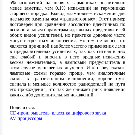
5% искажений на первых гармониках значительно
менее заметны, чем 0,1% искажений на гармониках
старшего порядка. Вывод «ламповые» искажения для
нас менее заметны чем «транзисторные». Этот пример
достоверен при сравнении абсолютно идентичных по
всем остальным параметрам идеальных представителей
обоих видов усилителей, но практике довольно часто
могут встречаться исключения. Но тем не менее это
является причиной наиболее частого применения ламп
в предварительных усилителях, так как сигнал в них
ещё слабый и вносить в него вредные искажения
весьма нежелательно, а ламповый предусилитель в
этом случае меньшее их двух зол. И к слову сказать
ламповые схемы гораздо проще, чем аналогичные
схемы в транзисторном исполнении, короче путь
сигнала и меньшее количество радиодеталей на пути
его прохождения, что так же снижает риск появления
каких-либо дополнительных искажений.
Поделиться:
CD-проигрыватель, классика цифрового звука
AV-процессоры