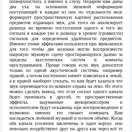
(поверхностно), а именно к слуху. Недаром нам даны
два уха, на основании звуковой информации
поступающей в каждое из них по отдельности мозг
формирует пространственную картину расположения
предметов издающих звук, для этого он анализирует
разницу во времени поступления одного и того же
сигнала в каждое ухо и разницу в уровне (громкости)
сигналов для определения удалённости предметов.
Именно этими эффектами пользуются при звукозаписи
для того чтобы две колонки могли воспроизвести
широкую звуковую сцену простирающуюся далеко за
пределы акустических систем и комнаты
прослушивания. Проще говоря если звук доносится
только из одной акустической системы, например
правой, а потом постепенно начнёт появляться в левой,
а в правой наоборот стихать, то вам будет казаться что
звук перемещается по комнате справа на лево. Из этого
можно сделать вывод, что если сигнал одного канала
будет проникать в другой, то пространственные
эффекты, задуманные звукорежиссером и
исполнителем будут искажены при воспроизведении и
возможно именно это сможет помешать Вам
насладиться любимой музыкой в полном объёме. Когда
оба канала усиления заключены в один корпус они
невольно воздействуют друг на друга как через всё те