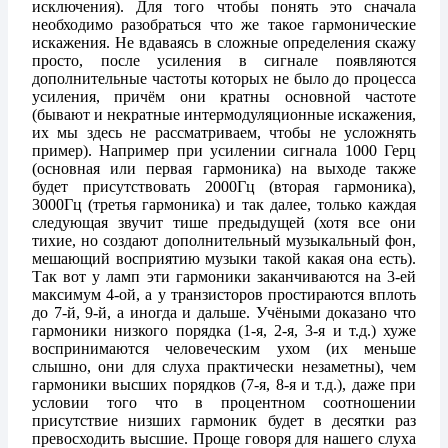
исключения). Для того чтобы понять это сначала
необходимо разобраться что же такое гармонические
искажения. Не вдаваясь в сложные определения скажу
просто, после усиления в сигнале появляются
дополнительные частоты которых не было до процесса
усиления, причём они кратны основной частоте
(бывают и некратные интермодуляционные искажения,
их мы здесь не рассматриваем, чтобы не усложнять
пример). Например при усилении сигнала 1000 Герц
(основная или первая гармоника) на выходе также
будет присутствовать 2000Гц (вторая гармоника),
3000Гц (третья гармоника) и так далее, только каждая
следующая звучит тише предыдущей (хотя все они
тихие, но создают дополнительный музыкальный фон,
мешающий восприятию музыки такой какая она есть).
Так вот у ламп эти гармоники заканчиваются на 3-ей
максимум 4-ой, а у транзисторов простираются вплоть
до 7-й, 9-й, а иногда и дальше. Учёными доказано что
гармоники низкого порядка (1-я, 2-я, 3-я и т.д.) хуже
воспринимаются человеческим ухом (их меньше
слышно, они для слуха практически незаметны), чем
гармоники высших порядков (7-я, 8-я и т.д.), даже при
условии того что в процентном соотношении
присутствие низших гармоник будет в десятки раз
превосходить высшие. Проще говоря для нашего слуха