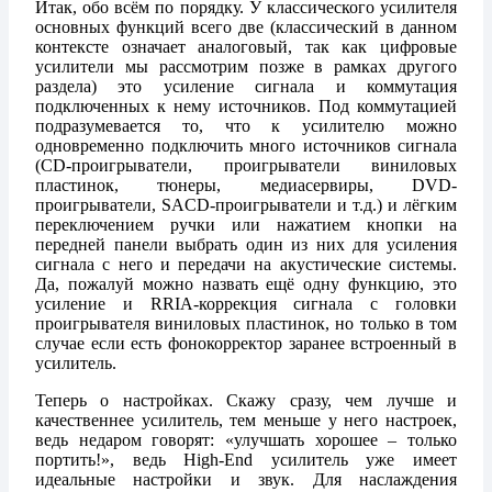
Итак, обо всём по порядку. У классического усилителя
основных функций всего две (классический в данном
контексте означает аналоговый, так как цифровые
усилители мы рассмотрим позже в рамках другого
раздела) это усиление сигнала и коммутация
подключенных к нему источников. Под коммутацией
подразумевается то, что к усилителю можно
одновременно подключить много источников сигнала
(CD-проигрыватели, проигрыватели виниловых
пластинок, тюнеры, медиасервиры, DVD-
проигрыватели, SACD-проигрыватели и т.д.) и лёгким
переключением ручки или нажатием кнопки на
передней панели выбрать один из них для усиления
сигнала с него и передачи на акустические системы.
Да, пожалуй можно назвать ещё одну функцию, это
усиление и RRIA-коррекция сигнала с головки
проигрывателя виниловых пластинок, но только в том
случае если есть фонокорректор заранее встроенный в
усилитель.
Теперь о настройках. Скажу сразу, чем лучше и
качественнее усилитель, тем меньше у него настроек,
ведь недаром говорят: «улучшать хорошее – только
портить!», ведь High-End усилитель уже имеет
идеальные настройки и звук. Для наслаждения