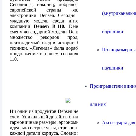
Сегодня я, наконец, добрался до Дании, чудесной
европейской страны, являющейся родиной
(внутриканальн
электроники Densen. Сегодня будем слушать самую
младшую модель среди интегральных усилителей
компании
Densen B-110
. Densen B-110 пришёл на
наушники
смену легендарной модели Densen Beat-100, побившей
множество рекордов продаж и оставившей
неизгладимый след в истории Hi-Fi и High-End аудио
техники. «Легенда» была доработана и получила своё
Полноразмерны
продолжение в нашем сегодняшнем госте Densen B-
110.
наушники
Проигрыватели винил
для них
Ни один из продуктов Densen невозможно спутать ни
счем. Уникальный дизайн в стиле минимализм,
гармоничные размеры, эргономичность исполнения,
Аксессуары для
идеально острые углы, строгость и элегантность в
каждой детали корпуса. Словно гость из будущего