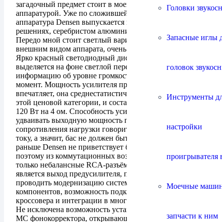
загадочный предмет стоит в моей стойке с
Головки звукос
аппаратурой. Уже по сложившейся традиции вся
аппаратура Densen выпускается в двух цветовых
решениях, серебристом алюминии и чёрном цвете.
Запасные иглы 
Передо мной стоит светлый вариант, я очарован
внешним видом аппарата, очень солидно и строго.
Ярко красный светодиодный дисплей довольно сильно
выделяется на фоне светлой передней панели и несёт
головок звукос
информацию об уровне громкости в настоящий
момент. Мощность усилителя при первом взгляде не
впечатляет, она среднестатистическая для усилителя
Инструменты д
этой ценовой категории, и составляет 60 Вт на 8 ом и
120 Вт на 4 ом. Способность усилителя без проблем
удваивать выходную мощность при падении
настройки
сопротивления нагрузки говорит о неплохой отдачи по
току, а значит, бас не должен быть размыт. Как и
раньше Densen не приветствует балансные схемы,
поэтому из коммутационных возможностей имеются
проигрывателя 
только небалансные RCA-разъёмы. Явным плюсом
является выход предусилителя, позволяющий
проводить модернизацию системы без полной замены
Моечные маши
компонентов, возможность подключения активного
кроссовера и интеграции в многокомнатные системы.
Не исключена возможность установки плат ММ или
запчасти к ним
МС фонокорректора, открывающая владельцу Densen