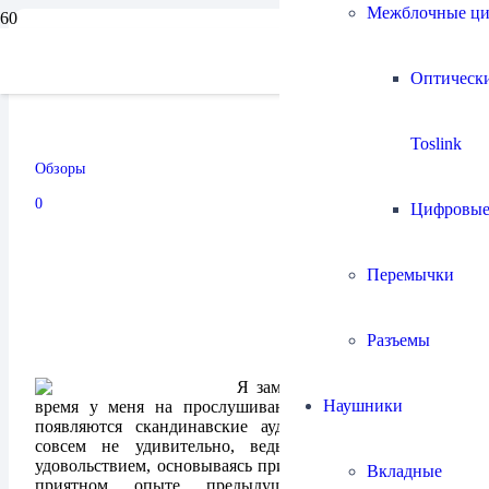
Межблочные ц
Интегральный усилитель
Оптическ
Densen B-110
Toslink
Обзоры
09.11.2024
0
Цифровы
Перемычки
Разъемы
Я заметил, что в последнее
Наушники
время у меня на прослушивании всё чаще и чаще
появляются скандинавские аудио компоненты. Это
совсем не удивительно, ведь я сам беру их с
удовольствием, основываясь при выборе на удачном и
Вкладные
приятном опыте предыдущих прослушиваний.