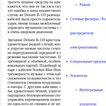
тратить лишние средства на качественные кабели, ведь,
Разное
кажется, что они не так уж и сильно влияют на звук, но
это ошибка и вина некачественной электроники. В
случае же Densen B-110 разница между звучанием
Сетевые фильтры / Ро
кабелей была просто поразительна! Я не верил своим
ушам, меняя только межблочный кабель можно
управлять звучанием системы с участием Densen B-110
в очень широком диапазоне.
(распредители
Звучание Densen B-110 кристально чистое, это
удивительно редкий случай, когда уверенные мощные
электропитания)
и упругие низкие частоты сочетаются с музыкальной
не перегруженной серединой и воздушными не
резкими высокими частотами. Порой музыка казалась
трёхмерной и объёмной, особенно это касалось
Специальные предло
вокальных партий. Подобный эффект мне показался в
паре с кабелем Nordost Blue Heaven, правда
трёхмерность музыки с этим кабелем сопровождалась
Усилители
снижением полновесности и телесности, звук
становился слишком воздушным, не хватало мощности
и напора. С другими кабелями, например Cardas Clear,
Интегральные
бас удивительно чёткий, упругий и рельефный,
ощущалась безукоризненная способность усилителя
управлять перемещением низкочастотного динамика,
ни одна нота не смазана и не затянута. Тональный
усилители