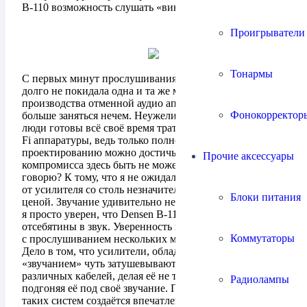
B-110 возможность слушать «виниловый» звук.
Проигрыватели
Тонармы
С первых минут прослушивания, меня достаточно
долго не покидала одна и та же мысль, что кроме
производства отменной аудио аппаратуры в Дании
Фонокорректор
больше заняться нечем. Неужели там так скучно, что
люди готовы всё своё время тратить на разработку Hi-
Fi аппаратуры, ведь только полностью посветив себя
проектированию можно достичь подобного качества,
Прочие аксессуары
компромисса здесь быть не может. К чему я это
говорю? К тому, что я не ожидал подобного звучания
от усилителя со столь незначительной, по меркам Hi-Fi,
Блоки питания
ценой. Звучание удивительно нейтрально, кажется, нет,
я просто уверен, что Densen B-110 не вносит
отсебятины в звук. Уверенность пришла ко мне вместе
Коммутаторы
с прослушиванием нескольких межблочных кабелей.
Дело в том, что усилители, обладающие собственных
«звучанием» чуть затушевывают разницу звучания
различных кабелей, делая её не такой явной и частично
Радиолампы
подгоняя её под своё звучание. При прослушивании
таких систем создаётся впечатление, что нет смысла