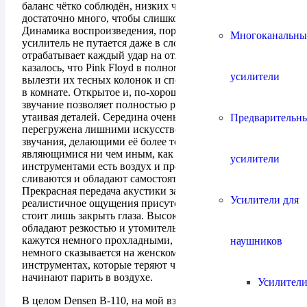
баланс чётко соблюдён, низких частот много, но не
достаточно много, чтобы слишком доминировать.
Динамика воспроизведения, порой, просто взрывная,
Многоканальны
усилитель не путается даже в сложных ритмах и
отрабатывает каждый удар на отлично. Временами
казалось, что Pink Floyd в полном составе пытались
усилители
вылезти их тесных колонок и спеть мне в живую прямо
в комнате. Открытое и, по-хорошему, не сдержанное
звучание позволяет полностью раскрыть запись, не
утаивая деталей. Середина очень музыкальна, она не
Предварительн
перегружена лишними искусственными оттенками
звучания, делающими её более тёплой, и, порой,
являющимися ни чем иным, как искажениями.Между
усилители
инструментами есть воздух и пространство, звуки не
сливаются и обладают самостоятельностью.
Прекрасная передача акустики зала, создаёт
Усилители для
реалистичное ощущения присутствия на концерте,
стоит лишь закрыть глаза. Высокие частоты не
обладают резкостью и утомительностью, но порой
кажутся немного прохладными, что в первую очередь
наушников
немного сказывается на женском вокале и смычковых
инструментах, которые теряют часть объёма и
начинают парить в воздухе.
Усилители
В целом Densen B-110, на мой взгляд, это