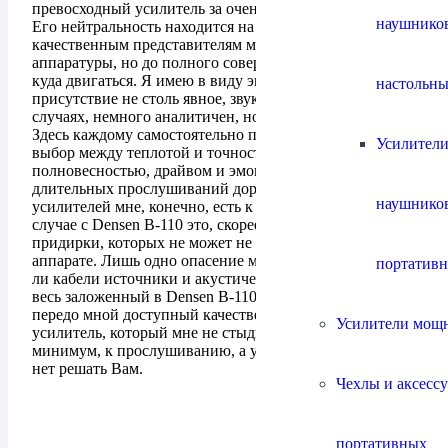
превосходный усилитель за очень доступные деньги.
наушнико
Его нейтральность находится на уровне, свойственном
качественным представителям мира High-End
аппаратуры, но до полного совершенства всё-такиесть
куда двигаться. Я имею в виду эмоциональность, её
настольны
присутствие не столь явное, звук иногда, в редких
случаях, немного аналитичен, но это уже дело вкуса.
Здесь каждому самостоятельно предстоит сделать
Усилители
выбор между теплотой и точностью, воздушностью и
полновесностью, драйвом и эмоцианальностью. После
длительных прослушиваний дорогостоящих ламповых
наушнико
усилителей мне, конечно, есть к чему придраться, но в
случае с Densen B-110 это, скорее всего, именно
придирки, которых не может не быть в доступном
аппарате. Лишь одно опасение мучает меня: позволять
портатив
ли кабели источники и акустические системы раскрыть
весь заложенный в Densen B-110 потенциал. Что ж,
передо мной доступный качественный нейтральный
Усилители мощ
усилитель, который мне не стыдно предложить, как
минимум, к прослушиванию, а уж приобретать его или
нет решать Вам.
Чехлы и аксесс
портативных