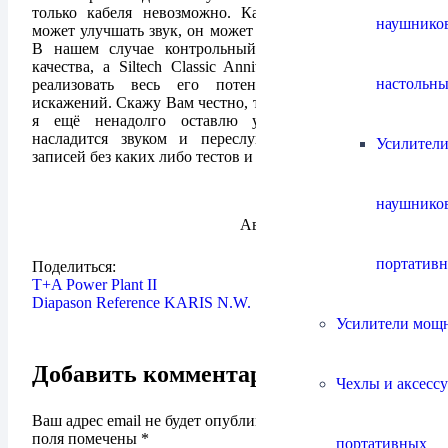
только кабеля невозможно. Кабель сам по себе не
наушнико
может улучшать звук, он может его лишь не ухудшить.
В нашем случае контрольный тракт был высокого
качества, а Siltech Classic Anniversary 330L позволил
настольны
реализовать весь его потенциал без потерь и
искажений. Скажу Вам честно, тест окончен, но кабель
я ещё ненадолго оставлю у себя, чтоб просто
насладится звуком и переслушать всю коллекцию
Усилители
записей без каких либо тестов и умозаключений.
наушнико
Автор:
Максим Шмельков
портатив
Поделиться:
T+A Power Plant II
Diapason Reference KARIS N.W.
Усилители мощ
Добавить комментарий
Чехлы и аксесс
Ваш адрес email не будет опубликован.
Обязательные
поля помечены
*
портативных