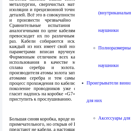
металлургии, сверхчистых материалах, качественной
изоляции и прецизионной точности изготовления всех
(внутриканальн
деталей. Всё это в совокупности позволило разработать
и произвести чрезвычайно нейтральные кабели.
Сравнительные испытания кабелей Siltech с
наушники
аналогичными по цене кабелями показали, что Siltech
превосходит их по различным параметрам до 10000
раз. Кабели собираются исключительно вручную,
каждый из них имеет свой номер, который вместе с
Полноразмерны
параметрами вписан вручную в паспорт кабеля.
Фирменным отличием всех кабелей Siltech является
использования в качестве материала проводника
наушники
сплава серебра и золота. По утверждению
производителя атомы золота заполняют пустоты между
атомами серебра и тем самым облегчают сигналу
Проигрыватели винил
процесс прохождения по кабелю без потерь. Нынешнее
поколение проводников уже седьмое, о чём гордо
гласит надпись на коробке «G7». А теперь самое время
приступить к прослушиванию.
для них
Аксессуары для
Большая синяя коробка, вроде ничего
примечательного, но открыв её Вашему взору
предстают не кабели, а настоящее произведение