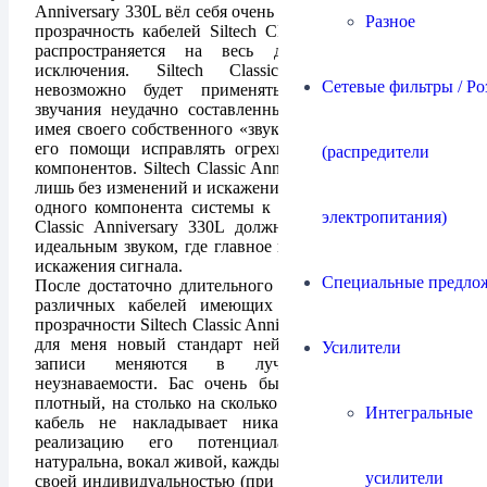
Anniversary 330L вёл себя очень достойно. Кристальная
Разное
прозрачность кабелей Siltech Classic Anniversary 330L
распространяется на весь диапазон частот без
исключения. Siltech Classic Anniversary 330L
Сетевые фильтры / Ро
невозможно будет применять для корректировки
звучания неудачно составленных систем, так как не
имея своего собственного «звука» он не способен при
его помощи исправлять огрехи звучания остальных
(распредители
компонентов. Siltech Classic Anniversary 330L способен
лишь без изменений и искажений передавать сигнал от
одного компонента системы к другому. Место Siltech
электропитания)
Classic Anniversary 330L должно быть в системах с
идеальным звуком, где главное не допустить потери и
искажения сигнала.
Специальные предло
После достаточно длительного опыта прослушивания
различных кабелей имеющих достаточную степень
прозрачности Siltech Classic Anniversary 330L установил
для меня новый стандарт нейтральности. Знакомые
Усилители
записи меняются в лучшую сторону до
неузнаваемости. Бас очень быстрый, напористый и
плотный, на столько на сколько способен усилитель, а
Интегральные
кабель не накладывает никаких ограничений на
реализацию его потенциала. Середина очень
натуральна, вокал живой, каждый инструмент обладает
усилители
своей индивидуальностью (при условии что усилитель