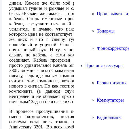
диван. Каково же было моё разочарование когда я
услышал гулкие и рыхлые и слабо сфокусированные
басы. «Бывает же такое» — подумал я про систему и
Проигрыватели
кабели. Столь именитые производители и дорогие
кабели, а результат плачевный. Разочарованно меняю
усилитель и думаю, что наконец нашёл кабель у
Тонармы
которого цена не соответствует качеству, включаю тот
же диск и что я слышу, гула нет и бас просто
волшебный и упругий. Снова меняю компоненты и
Фонокорректор
опять новый звук! И тут я понимаю, что слушаю и
слышу не кабель, а сами компоненты которые он
соединяет. Кабель прозрачен как родниковая вода,
просто удивительно! Кабель Siltech Classic Anniversary
Прочие аксессуары
330L можно считать максимально приближенным к
идеалу, ведь идеальным компонентом системы можно
считать тот компонент, который не вносит ничего
Блоки питания
нового в сигнал. Но как тестировать и описывать звук
компонента (в данном случае кабеля) если он
нейтрален и не обладает ярко выраженным звуковым
Коммутаторы
почерком? Задача не из лёгких, но всё же выполнимая.
В процессе прослушивания постоянно происходила
смена компонентов, постоянными участниками
Радиолампы
системы оставались только кабели Siltech Classic
Anniversary 330L. Во всех комбинациях Siltech Classic