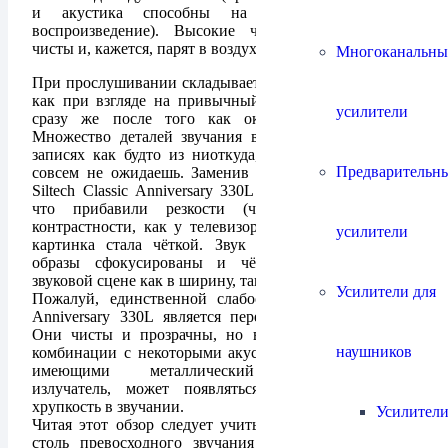
и акустика способны на столь качественное
воспроизведение). Высокие частоты прозрачны и
чисты и, кажется, парят в воздухе.
Многоканальны
При прослушивании складывается такое же ощущение
как при взгляде на привычный пейзаж за окном, но
усилители
сразу же после того как окно хорошо вымыли.
Множество деталей звучания возникают в знакомых
записях как будто из ниоткуда, в тех местах, где их
Предварительн
совсем не ожидаешь. Заменив привычные кабели на
Siltech Classic Anniversary 330L появляется ощущение
что прибавили резкости (чёткости), ясности и
контрастности, как у телевизора, покрутили ручки и
усилители
картинка стала чёткой. Звук очень масштабный, а
образы сфокусированы и чётко расположены на
звуковой сцене как в ширину, так и в глубину.
Усилители для
Пожалуй, единственной слабостью у Siltech Classic
Anniversary 330L является передача высоких частот.
Они чисты и прозрачны, но в ярких системах и в
наушников
комбинации с некоторыми акустическими системами,
имеющими металлический высокочастотный
излучатель, может появляться излишний звон и
хрупкость в звучании.
Усилители
Читая этот обзор следует учитывать, что достижение
столь превосходного звучания при помощи одного