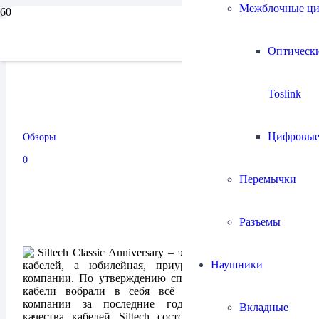
Межблочные ц
Акустический кабель
Оптическ
Siltech Classic Anniversary
Toslink
330L
Цифровы
Обзоры
09.11.2024
0
Перемычки
Разъемы
Siltech Classic Anniversary – это не простая линейка
Наушники
кабелей, а юбилейная, приуроченная к 25-летию
компании. По утверждению специалистов Siltech эти
кабели вобрали в себя всё лучшее, что было в
компании за последние годы. Секрет высокого
Вкладные
качества кабелей Siltech состоит в инновационной