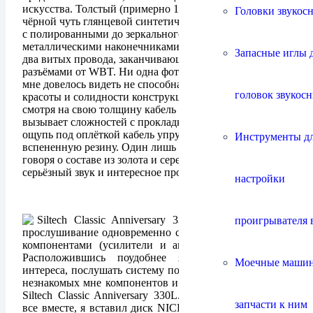
искусства. Толстый (примерно 15 мм) в идеально
Головки звукос
чёрной чуть глянцевой синтетической оплётке кабель,
с полированными до зеркального блеска
металлическими наконечниками, из которых выходят
Запасные иглы 
два витых провода, заканчивающихся легендарными
разъёмами от WBT. Ни одна фотография из тех, что
мне довелось видеть не способна передать всей
головок звукос
красоты и солидности конструкции этого кабеля. Не
смотря на свою толщину кабель очень гибкий и не
вызывает сложностей с прокладкой по комнате. На
ощупь под оплёткой кабель упругий, напоминает
Инструменты д
вспененную резину. Один лишь внешний вид, не
говоря о составе из золота и серебра, настраивает на
серьёзный звук и интересное прослушивание.
настройки
Siltech Classic Anniversary 330L попал ко мне на
проигрывателя 
прослушивание одновременно с несколькими другими
компонентами (усилители и акустические системы).
Расположившись поудобнее я решил, чисто из
Моечные маши
интереса, послушать систему полностью состоящую из
незнакомых мне компонентов и в том числе с кабелем
Siltech Classic Anniversary 330L. Собрав и подключив
запчасти к ним
все вместе, я вставил диск NIСKELBACK и уселся на