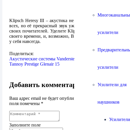
Многоканальны
Klipsch Heresy III – акустика не такая как все и не для
всех, но её прекрасный звук уже долгие годы находит
своих почитателей. Уделите Klipsch Heresy III немного
усилители
своего времени, и, возможно, Вы захотите оставить их
у себя навсегда.
Предварительн
Поделиться:
Акустические системы Vandersteen Model 1C
Tannoy Prestige Glenair 15
усилители
Добавить комментарий
Усилители для
Ваш адрес email не будет опубликован.
Обязательные
наушников
поля помечены
*
Усилители
Заполните поле