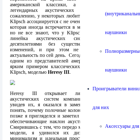
американской классики, а именно в сторону
легендарных акустических систем Klipsch. К
(внутриканальн
сожалению, у некоторых любителей музыки компания
Klipsch ассоциируется с не очень дорогой продукцией,
которая иногда встречается в магазинах электроники,
наушники
но не все знают, что у Klipsch есть и классическая
линейка акустических систем, производимых
десятилетиями без существенных доработок и
изменений, и при этом не утрачивающих свою
Полноразмерны
актуальность по сей день. Сегодня мы познакомимся с
одним из представителей американской классики и
ярким примером классических акустических систем
наушники
Klipsch, моделью
Heresy III
.
Проигрыватели винил
Heresy III открывает линейку классических
акустических систем компании Klipsch. Впервые
увидев их, я оказался в замешательстве; Я не мог
для них
понять, почему полочные колонки стоят на полу. Чуть
позже я пригляделся и заметил небольшие подставки,
обеспечивающие наклон акустических систем назад.
Аксессуары для
Смирившись с тем, что передо мной всё же напольные
модели, я удивился их дизайну. Максимальный
минимализм и идеальная простота, ничего лишнего,