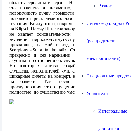
область середины и верхов. На небольшой громкости
Разное
это практически незаметно, но если продолжать
поворачивать ручку громкости усилителя дальше, то
появляется риск немного назойливого и чуть яркого
Сетевые фильтры / Ро
звучания. Ввиду этого, современная рок музыка звучит
на Klipsch Heresy III не так завораживающе, ей немного
не хватает основательности и мощи звучания, а
звучание гитар кажется чуть спутанным и звонким, что
(распредители
проявилось, на мой взгляд, на последнем альбоме
Scorpions «Sting in the tail». Старый рок 80-х звучит
прекрасно и без нареканий. Низкое расположение
электропитания)
акустики по отношению к слушателю даёт о себе знать.
На некоторых записях создаётся впечатление, что
слушаешь исполнителей чуть сверху, как будто купил
Специальные предло
шикарные билеты на концерт, но места располагаются
на балконе. Уже после первых 1.5 часов
прослушивания это ощущение, хоть и не пропало
полностью, но существенно уменьшилось.
Усилители
Интегральные
усилители