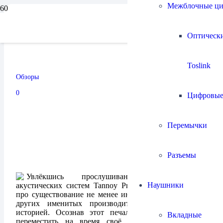
Межблочные ц
Акустические системы
Оптическ
Klipsch Heresy III
Toslink
Обзоры
09.11.2024
0
Цифровы
Перемычки
Разъемы
Увлёкшись прослушиванием удивительных
Наушники
акустических систем Tannoy Prestige, я совсем забыл
про существование не менее интересных колонок от
других именитых производителей с многолетней
историей. Осознав этот печальный факт, я решил
Вкладные
переместить на время своё внимание в сторону