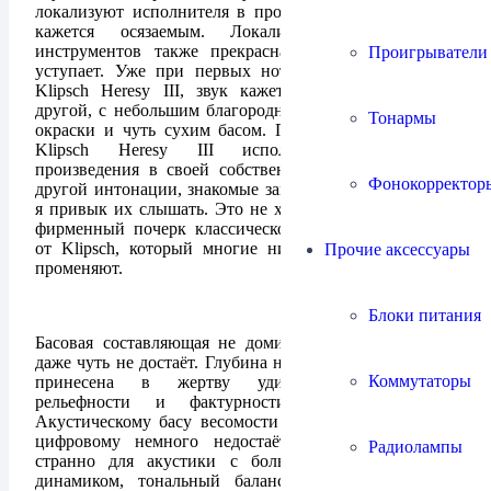
локализуют исполнителя в пространстве, так, что он
кажется осязаемым. Локализация музыкальных
инструментов также прекрасна, но вокалу всё же
Проигрыватели
уступает. Уже при первых нотах, воспроизводимых
Klipsch Heresy III, звук кажется непривычным, он
другой, с небольшим благородным налётом рупорной
Тонармы
окраски и чуть сухим басом. Поначалу, кажется, что
Klipsch Heresy III исполняют музыкальные
произведения в своей собственной манере и в чуть
Фонокорректор
другой интонации, знакомые записи звучат иначе, чем
я привык их слышать. Это не хорошо и не плохо, это
фирменный почерк классической рупорной акустики
от Klipsch, который многие ни на какой другой не
Прочие аксессуары
променяют.
Блоки питания
Басовая составляющая не доминирует, и порой её
даже чуть не достаёт. Глубина низких частот частично
Коммутаторы
принесена в жертву удивительной чёткости
рельефности и фактурности басовых партий.
Акустическому басу весомости вполне хватает, а вот
цифровому немного недостаёт. В целом, как ни
Радиолампы
странно для акустики с большим низкочастотным
динамиком, тональный баланс немного смещён в