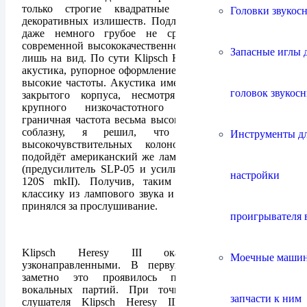
только строгие квадратные формы и никаких
Головки звукос
декоративных излишеств. Подлинное ретро, в чём-то
даже немного грубое не сразу ассоциируется с
современной высококачественной аппаратурой, но это
Запасные иглы 
лишь на вид. По сути Klipsch Heresy III это рупорная
акустика, рупорное оформление отвечает за средние и
высокие частоты. Акустика имеет оформление в виде
головок звукос
закрытого корпуса, несмотря на наличие очень
крупного низкочастотного динамика, нижняя
граничная частота весьма высока (58Гц). Поддавшись
соблазну, я решил, что для американских
Инструменты д
высокочувствительных колонок лучшим образом
подойдёт американский же ламповый усилитель Cary
(предусилитель SLP-05 и усилитель мощности CAD-
настройки
120S mkII). Получив, таким образом, подлинную
классику из лампового звука и рупорной акустики, я
принялся за прослушивание.
проигрывателя 
Klipsch Heresy III оказались достаточно
Моечные маши
узконаправленными. В первую очередь, наиболее
заметно это проявилось при воспроизведении
вокальных партий. При точном направлении на
запчасти к ним
слушателя Klipsch Heresy III удивительно чётко