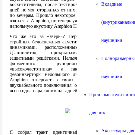
Вкладные
восхитительны, после тестирования я ещё несколько
дней не мог оторваться от них и регулярно слушал их
по вечерам. Прошло некоторое время, и я снова готов
взяться за Amphion, но теперь уже за новый их продукт,
(внутриканальн
напольную акустику Amphion Helium 520.
Что же это за «зверь»? Передо мной стоит пара
наушники
стройных белоснежных акустических систем с тремя
динамиками, расположенными по «принципу
Д`апполито», прикрытыми металлическими
защитными решётками. Нельзя не отметить наличие
Полноразмерны
фирменного рупорного оформления
«высокочастотника», а также уже знакомые
фазоинверторы небольшого диаметра. По-прежнему,
наушники
Amphion отвергает в своих моделях возможность
двухкабельного подключения, об этом свидетельствует
всего одна пара клемм на задней панели.
Проигрыватели винил
для них
Аксессуары для
Я собрал тракт идентичный тому, на котором