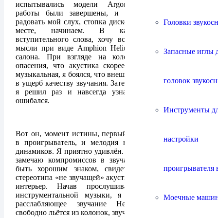
испытывались модели Argon. Подготовительные
работы были завершены, и система была готова
радовать мой слух, стопка дисков наготове, кресло на
Головки звукос
месте, начинаем. В качестве небольшого
вступительного слова, хочу вспомнить свои первые
мысли при виде Amphion Helium 520 в зале нашего
Запасные иглы 
салона. При взгляде на колонки, меня посетили
опасения, что акустика скорее интерьерная, нежели
музыкальная, я боялся, что внешность и габариты были
головок звукос
в ущерб качеству звучания. Затеяв это прослушивание,
я решил раз и навсегда узнать, был я прав или
ошибался.
Инструменты д
Вот он, момент истины, первый диск отправляется
настройки
в проигрыватель, и мелодия начинает струиться из
динамиков. Я приятно удивлён. На первый взгляд я не
замечаю компромиссов в звучании. Это уже может
проигрывателя 
быть хорошим знаком, свидетельствующим против
стереотипа «не звучащей» акустики, вписывающейся в
интерьер. Начав прослушивание с мелодичной
инструментальной музыки, я отметил приятное и
Моечные маши
расслабляющее звучание Helium 520. Мелодия
свободно льётся из колонок, звучание духовых и вокала