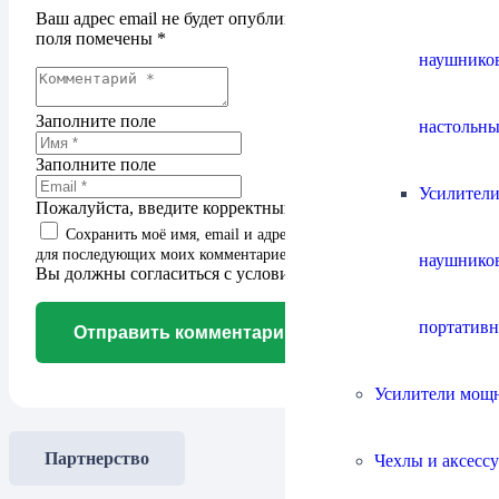
Ваш адрес email не будет опубликован.
Обязательные
поля помечены
*
наушнико
Заполните поле
настольны
Заполните поле
Усилители
Пожалуйста, введите корректный адрес email.
Сохранить моё имя, email и адрес сайта в этом браузере
для последующих моих комментариев.
наушнико
Вы должны согласиться с условиями для продолжения
портатив
Отправить комментарий
Усилители мощ
Партнерство
Чехлы и аксесс