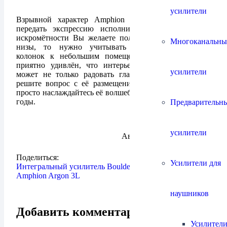
усилители
Взрывной характер Amphion Helium 520 способен
передать экспрессию исполнителя, но если кроме
искромётности Вы желаете получить ещё и мощные
Многоканальны
низы, то нужно учитывать предрасположенность
колонок к небольшим помещениям. Я искренне и
приятно удивлён, что интерьерная акустика теперь
усилители
может не только радовать глаз, но и ласкать слух;
решите вопрос с её размещением один раз, а потом
просто наслаждайтесь её волшебным звучанием долгие
годы.
Предварительн
усилители
Автор:
Максим Шмельков
Поделиться:
Усилители для
Интегральный усилитель Boulder 865
Amphion Argon 3L
наушников
Добавить комментарий
Усилители