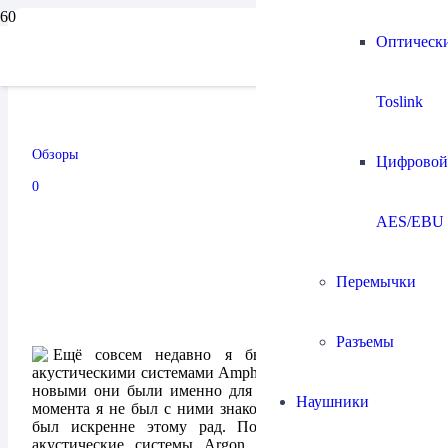
Оптическ
Акустические системы
Toslink
Amphion Helium 520
Обзоры
Цифровой
09.11.2024
0
AES/EBU
Перемычки
Разъемы
Ещё совсем недавно я был очарован новыми
акустическими системами Amphion. По правде сказать,
новыми они были именно для меня, так как до того
Наушники
момента я не был с ними знаком, но познакомившись
был искренне этому рад. Полочные и напольные
акустические системы Argon 3 и Argon 3L, были