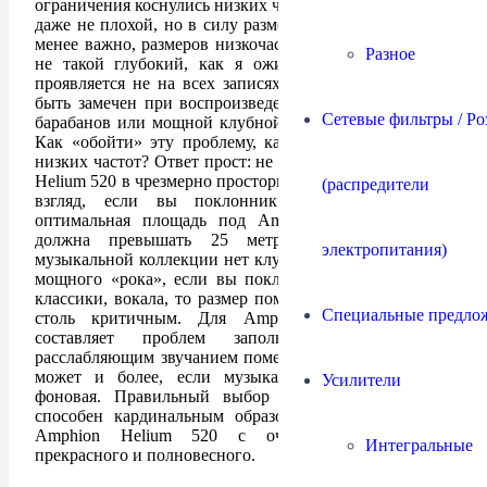
ограничения коснулись низких частот. Бас есть, и очень
даже не плохой, но в силу размеров колонок и, что не
менее важно, размеров низкочастотных динамиков, он
Разное
не такой глубокий, как я ожидал. Этот недостаток
проявляется не на всех записях, и в основном может
быть замечен при воспроизведении больших басовых
Сетевые фильтры / Ро
барабанов или мощной клубной электронной музыки.
Как «обойти» эту проблему, как повысить весомость
низких частот? Ответ прост: не стоит ставить Amphion
Helium 520 в чрезмерно просторное помещение, на мой
(распредители
взгляд, если вы поклонник мощного баса, то
оптимальная площадь под Amphion Helium 520 не
должна превышать 25 метров. Если в вашей
электропитания)
музыкальной коллекции нет клубной электроники или
мощного «рока», если вы поклонник инструментала,
классики, вокала, то размер помещения становится не
Специальные предло
столь критичным. Для Amphion Helium 520 не
составляет проблем заполнить приятным и
расслабляющим звучанием помещение до 40 метров, а
может и более, если музыка рассматривается как
Усилители
фоновая. Правильный выбор размеров помещения,
способен кардинальным образом изменить звучание
Amphion Helium 520 с очень достойного до
Интегральные
прекрасного и полновесного.