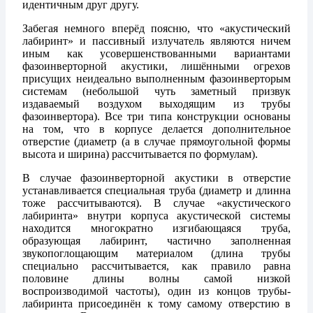
идентичным друг другу.
Забегая немного вперёд поясню, что «акустический
лабиринт» и пассивный излучатель являются ничем
иным как усовершенствованными вариантами
фазоинверторной акустики, лишёнными огрехов
присущих неидеально выполненным фазоинверторым
системам (небольшой чуть заметный призвук
издаваемый воздухом выходящим из трубы
фазоинвертора). Все три типа конструкции основаны
на том, что в корпусе делается дополнительное
отверстие (диаметр (а в случае прямоугольной формы
высота и ширина) рассчитывается по формулам).
В случае фазоинверторной акустики в отверстие
устанавливается специальная труба (диаметр и длинна
тоже рассчитываются). В случае «акустического
лабиринта» внутри корпуса акустической системы
находится многократно изгибающаяся труба,
образующая лабиринт, частично заполненная
звукопоглощающим материалом (длина трубы
специально рассчитывается, как правило равна
половине длины волны самой низкой
воспроизводимой частоты), один из концов трубы-
лабиринта присоединён к тому самому отверстию в