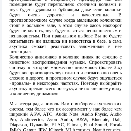
помещение будет переполнено стоячими волнами и
звук будет гудящим и бубнящим даже если колонки
будут очень дорогие и качественные. В
противоположном случае когда маленькие колоночки
стоят в большом зале, в этом случае басов наоборот
будет не хватать, звук будет казаться неполновесным и
ненапористым. При правильном выборе Вы не будете
испытывать ни излишка ни недостатка в басе, а сама
акустика сможет реализовать заложенный в неё
потенциал.
Количество динамиков в колонке никак не связано с
качеством воспроизведения музыки. Спроектировать
систему в которой множество динамиков (более 3-х)
будут воспроизводить звук слитно и согласовано очень
сложно и дорого, в противном случае будут ощущаться
«провалы» в некоторых частотах. Поэтому выбирайте
акустику прежде всего по звуку, а не по внешнему виду
и количеству динамиков
Мы всегда рады помочь Вам с выбором акустических
систем, тем более что их ассортимент у нас более чем
широкий ASW, АТС, Audio Note, Audio Physic, Audio
Pro, Audiovector, Ayon Audio, B&W, Bluenote, Dali,
Diapason, Dynaudio, ELAC, Fatman, Final Sound, Focal-
JMlab, Gamut, JPW, Klipsch, MJ Acoustics, Neat Acoustics,