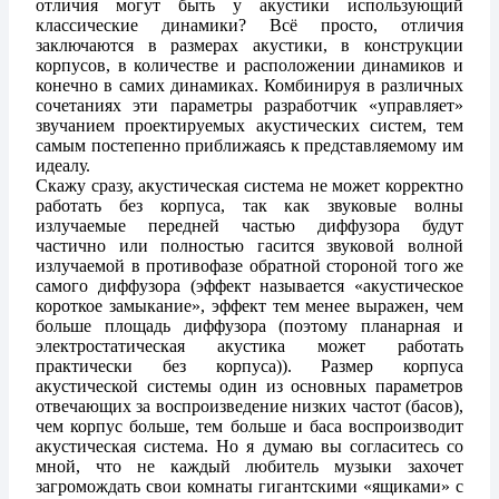
отличия могут быть у акустики использующий
классические динамики? Всё просто, отличия
заключаются в размерах акустики, в конструкции
корпусов, в количестве и расположении динамиков и
конечно в самих динамиках. Комбинируя в различных
сочетаниях эти параметры разработчик «управляет»
звучанием проектируемых акустических систем, тем
самым постепенно приближаясь к представляемому им
идеалу.
Скажу сразу, акустическая система не может корректно
работать без корпуса, так как звуковые волны
излучаемые передней частью диффузора будут
частично или полностью гасится звуковой волной
излучаемой в противофазе обратной стороной того же
самого диффузора (эффект называется «акустическое
короткое замыкание», эффект тем менее выражен, чем
больше площадь диффузора (поэтому планарная и
электростатическая акустика может работать
практически без корпуса)). Размер корпуса
акустической системы один из основных параметров
отвечающих за воспроизведение низких частот (басов),
чем корпус больше, тем больше и баса воспроизводит
акустическая система. Но я думаю вы согласитесь со
мной, что не каждый любитель музыки захочет
загромождать свои комнаты гигантскими «ящиками» с