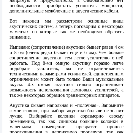
напрямую к предусилителю, а следовательно нет
необходимости приобретать усилитель мощности,
дополнительные межблочные и акустические кабели.
Вот наконец мы рассмотрели основные виды
акустических систем, а теперь поговорим о некоторых
маментах на которые так же необходимо обратить
внимание.
Импеданс (сопротивление) акустики бывает равен 4 ом
и 8 ом (очень редко бывает ещё и 6 ом). Чем больше
сопротивление акустики, тем легче усилителю с ней
работать. Под 8-ми омную акустику гораздо легче
подобрать усилитель, вы не ограничиваетесь
техническими параметрами усилителей, единственным
ограничением может быть только Ваши музыкальные
вкусы. 4-х омная акустика сильно ограничивает
возможность использования ламповых усилителей, а
так же некоторых образцов транзисторных аппаратов.
Акустика бывает напольная и «полочная». Запомните
самое главное, при выборе акустики больше не значит
лучше. Выбирайте колонки соразмерно своему
помещению, так как слишком большие колонки в
маленьком помещении превратят процесс
прослушивания в неприятную процедуру, так как