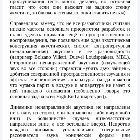
прослушивания (есть много деталей, но основная
гласит, что если они выходят на заднюю стенку
акустики, то близко к стенам колонки ставить нельзя).
Справедливо замечу, что не все разработчики считали
низкие частоты основным приоритетом разработок и
стали уделять внимание ещё и пространственности
воспроизведения, так появилась ещё одна экзотическая
конструкция акустических систем: контропертурная
(ненаправленная) акустика и её разновидности
(например Bolzano Villetri, Duevel Loudspeakers, MBL).
Сторонники ненаправленной акустики (излучающей
звук во все стороны) стараются «убить двух зайцев»,
добиться совершенной пространственности звучания и
эффекта «исчезновения» аппаратуры (когда кажется
что музыка парит в воздухе и аппаратура не имеет к
ней никакого отношения (собственно говоря это
основная задача всей High-End аппаратуры)).
Динамики ненаправленной акустики не направлены
ни в одну из сторон, они направлены либо вверх либо
вниз (в большинстве случаев низкочастотные
направлены вниз, а все остальные вверх). Напротив
каждого динамика устанавливают специальные
рассеиватели звука конической формы или