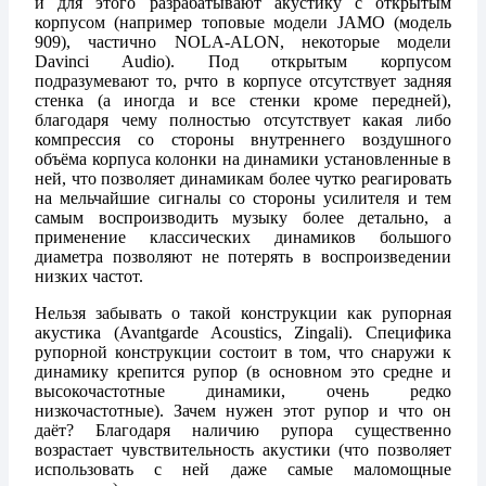
и для этого разрабатывают акустику с открытым
корпусом (например топовые модели JAMO (модель
909), частично NOLA-ALON, некоторые модели
Davinci Audio). Под открытым корпусом
подразумевают то, рчто в корпусе отсутствует задняя
стенка (а иногда и все стенки кроме передней),
благодаря чему полностью отсутствует какая либо
компрессия со стороны внутреннего воздушного
объёма корпуса колонки на динамики установленные в
ней, что позволяет динамикам более чутко реагировать
на мельчайшие сигналы со стороны усилителя и тем
самым воспроизводить музыку более детально, а
применение классических динамиков большого
диаметра позволяют не потерять в воспроизведении
низких частот.
Нельзя забывать о такой конструкции как рупорная
акустика (Avantgarde Acoustics, Zingali). Специфика
рупорной конструкции состоит в том, что снаружи к
динамику крепится рупор (в основном это средне и
высокочастотные динамики, очень редко
низкочастотные). Зачем нужен этот рупор и что он
даёт? Благодаря наличию рупора существенно
возрастает чувствительность акустики (что позволяет
использовать с ней даже самые маломощные