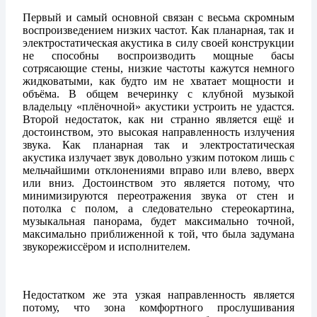
Первый и самый основной связан с весьма скромным
воспроизведением низких частот. Как планарная, так и
электростатическая акустика в силу своей конструкции
не способны воспроизводить мощные басы
сотрясающие стены, низкие частоты кажутся немного
жидковатыми, как будто им не хватает мощности и
объёма. В общем вечеринку с клубной музыкой
владельцу «плёночной» акустики устроить не удастся.
Второй недостаток, как ни странно является ещё и
достоинством, это высокая направленность излучения
звука. Как планарная так и электростатическая
акустика излучает звук довольно узким потоком лишь с
мельчайшими отклонениями вправо или влево, вверх
или вниз. Достоинством это является потому, что
минимизируются переотражения звука от стен и
потолка с полом, а следовательно стереокартина,
музыкальная панорама, будет максимально точной,
максимально приближенной к той, что была задумана
звукорежиссёром и исполнителем.
Недостатком же эта узкая направленность является
потому, что зона комфортного прослушивания