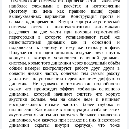
Акустические системы изобарического типа являются
наиболее сложными в расчётах и изготовлении
(поэтому их цена как правило выше) среди
вышеуказанных вариантов. Конструкция проста и
сложна одновременно. Внутри корпуса акустической
системы отсек с низкочастотными динамиками
разделяют на две части при помощи герметичной
перегородки в которую устанавливают такой же
низкочастотный динамик как и основной и
подключают к одному и тому же сигналу в фазе.
Получается что один динамик излучает звук внутрь
корпуса в котором установлен основной динамик
системы, кроме того динамики через воздушный объём
общей камеры контролируют работу друг друга в
области низких частот, облегчая тем самым работу
усилителя по управлению передвижением диффузора
динамика. Не вдаваясь в технические подробности
скажу, что происходит эффект «обмана» основного
динамика, который начинает считать что корпус
акустики больше, чем на самом деле и начинает
воспроизводить низкие частоты более глубоко и
полновесно. Как видите в конструкции изобарических
акустических систем используется большее количество
динамиков, чем кажется при взгляде на них (некоторые
динамики скрыты внутри корпуса), что тоже