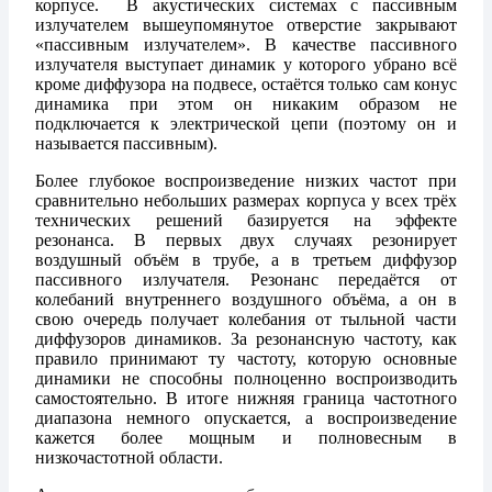
корпусе. В акустических системах с пассивным
излучателем вышеупомянутое отверстие закрывают
«пассивным излучателем». В качестве пассивного
излучателя выступает динамик у которого убрано всё
кроме диффузора на подвесе, остаётся только сам конус
динамика при этом он никаким образом не
подключается к электрической цепи (поэтому он и
называется пассивным).
Более глубокое воспроизведение низких частот при
сравнительно небольших размерах корпуса у всех трёх
технических решений базируется на эффекте
резонанса. В первых двух случаях резонирует
воздушный объём в трубе, а в третьем диффузор
пассивного излучателя. Резонанс передаётся от
колебаний внутреннего воздушного объёма, а он в
свою очередь получает колебания от тыльной части
диффузоров динамиков. За резонансную частоту, как
правило принимают ту частоту, которую основные
динамики не способны полноценно воспроизводить
самостоятельно. В итоге нижняя граница частотного
диапазона немного опускается, а воспроизведение
кажется более мощным и полновесным в
низкочастотной области.