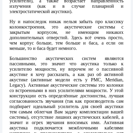
усилители), а также возрастает направленность
излучения (как и в случае планарной и
электростатической акустики).
Ну и напоследок никак нельзя забыть про классику
колонкостроения, это акустические системы с
закрытым корпусом, не имеющим никаких
дополнительных отверстий. Здесь всё очень просто,
чем корпус больше, тем больше и баса, а если он
меньше, то и баса будет немного.
Большинство акустических систем являются
пассивными, это значит что акустика только к
усилителю мощности, ну впрочем не о пассивной
акустике я хочу рассказать, а как раз об активной
акустике (активные модели есть у PMC, Meridian,
Legacy). Активные акустические системы это колонки
со встроенными в них усилителями мощности. У этой
конструкции есть определённые достоинства, лучшая
согласованность звучания (так как производитель сам
подбирает идеальный усилитель для своей акустики
тем самым облегчая Вам задачу комплектации вашей
системы), отсутствие лишних акустических кабелей, а
значит и огрех звучания вносимых ими. Активная
акустика подключается межблочными кабелями