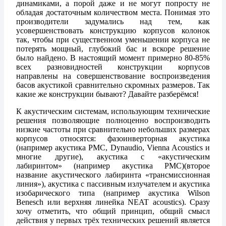
динамиками, а порой даже и не могут попросту не
обладая достаточным количеством места. Понимая это
производители задумались над тем, как
усовершенствовать конструкцию корпусов колонок
так, чтобы при существенном уменьшении корпуса не
потерять мощный, глубокий бас и вскоре решение
было найдено. В настоящий момент примерно 80-85%
всех разновидностей конструкции корпусов
направлены на совершенствование воспроизведения
басов акустикой сравнительно скромных размеров. Так
какие же конструкции бывают? Давайте разберёмся!
К акустическим системам, использующим технические
решения позволяющие полноценно воспроизводить
низкие частоты при сравнительно небольших размерах
корпусов относятся: фазоинверторная акустика
(например акустика PMC, Dynaudio, Vienna Acoustics и
многие другие), акустика с «акустическим
лабиринтом» (например акустика PMC)(второе
название акустического лабиринта «трансмиссионная
линия»), акустика с пассивным излучателем и акустика
изобарического типа (например акустика Wilson
Benesch или верхняя линейка NEAT acoustics). Сразу
хочу отметить, что общий принцип, общий смысл
действия у первых трёх технических решений является