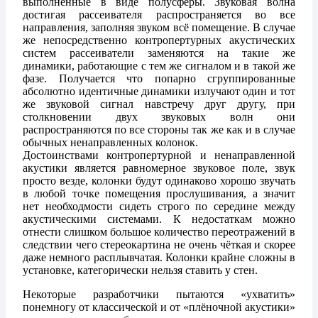
выполненные в виде полусферы. Звуковая волна
достигая рассеивателя распространяется во все
направления, заполняя звуком всё помещение. В случае
же непосредственно контропертурных акустических
систем рассеиватели заменяются на такие же
динамики, работающие с тем же сигналом и в такой же
фазе. Получается что попарно сгруппированные
абсолютно идентичные динамики излучают один и тот
же звуковой сигнал навстречу друг другу, при
столкновении двух звуковых волн они
распространяются по все стороны так же как и в случае
обычных ненаправленных колонок.
Достоинствами контропертурной и ненаправленной
акустики является равномерное звуковое поле, звук
просто везде, колонки будут одинаково хорошо звучать
в любой точке помещения прослушивания, а значит
нет необходмости сидеть строго по середине между
акустическими системами. К недостаткам можно
отнести слишком большое количество переотражений в
следствии чего стереокартина не очень чёткая и скорее
даже немного расплывчатая. Колонки крайне сложны в
установке, категорически нельзя ставить у стен.
Некоторые разработчики пытаются «ухватить»
понемногу от классической и от «плёночной акустики»