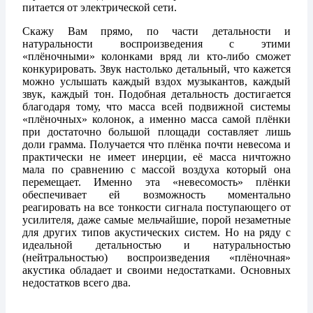
питается от электрической сети.
Скажу Вам прямо, по части детальности и
натуральности воспроизведения с этими
«плёночными» колонками вряд ли кто-либо сможет
конкурировать. Звук настолько детальный, что кажется
можно услышать каждый вздох музыкантов, каждый
звук, каждый тон. Подобная детальность достигается
благодаря тому, что масса всей подвижной системы
«плёночных» колонок, а именно масса самой плёнки
при достаточно большой площади составляет лишь
доли грамма. Получается что плёнка почти невесома и
практически не имеет инерции, её масса ничтожно
мала по сравнению с массой воздуха который она
перемещает. Именно эта «невесомость» плёнки
обеспечивает ей возможность моментально
реагировать на все тонкости сигнала поступающего от
усилителя, даже самые мельчайшие, порой незаметные
для других типов акустических систем. Но на ряду с
идеальной детальностью и натуральностью
(нейтральностью) воспроизведения «плёночная»
акустика обладает и своими недостатками. Основных
недостатков всего два.