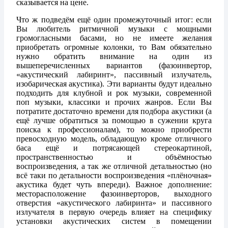
сказывается на цене.
Что ж подведём ещё один промежуточный итог: если
Вы любитель ритмичной музыки с мощными
громогласными басами, но не имеете желания
приобретать огромные колонки, то Вам обязательно
нужно обратить внимание на один из
вышеперечисленных вариантов (фазоинвертор,
«акустический лабиринт», пассивный излучатель,
изобарическая акустика). Эти варианты будут идеально
подходить для клубной и рок музыки, современной
поп музыки, классики и прочих жанров. Если Вы
потратите достаточно времени для подбора акустики (а
ещё лучше обратиться за помощью в сужении круга
поиска к профессионалам), то можно приобрести
превосходную модель, обладающую кроме отличного
баса ещё и потрясающей стереокартиной,
пространственностью и объёмностью
воспроизведения, а так же отличной детальностью (но
всё таки по детальности воспроизведения «плёночная»
акустика будет чуть впереди). Важное дополнение:
месторасположение фазоинверторов, выходного
отверстия «акустического лабиринта» и пассивного
излучателя в первую очередь влияет на специфику
установки акустических систем в помещении