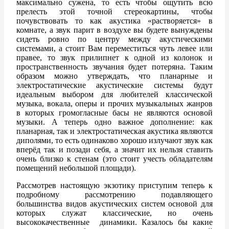
максимально сужена, то есть чтобы ощутить всю
прелесть этой точной стереокартины, чтобы
почувствовать то как акустика «растворяется» в
комнате, а звук парит в воздухе вы будете вынуждены
сидеть ровно по центру между акустическими
системами, а стоит Вам переместиться чуть левее или
правее, то звук прилипнет к одной из колонок и
пространственность звучания будет потеряна. Таким
образом можно утверждать, что планарные и
электростатические акустические системы будут
идеальным выбором для любителей классической
музыка, вокала, оперы и прочих музыкальных жанров
в которых громогласные басы не являются основой
музыки. А теперь одно важное дополнение: как
планарная, так и электростатическая акустика являются
диполями, то есть одинаково хорошо излучают звук как
вперёд так и позади себя, а значит их нельзя ставить
очень близко к стенам (это стоит учесть обладателям
помещений небольшой площади).
Рассмотрев настоящую экзотику приступим теперь к
подробному рассмотрению подавляющего
большинства видов акустических систем основой для
которых служат классические, но очень
высококачественные динамики. Казалось бы какие