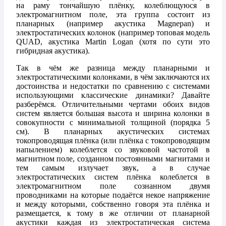
на раму тончайшую плёнку, колеблющуюся в
электромагнитном поле, эта группа состоит из
планарных (например акустика Magnepan) и
электростатических колонок (например топовая модель
QUAD, акустика Martin Logan (хотя по сути это
гибридная акустика).
Так в чём же разница между планарными и
электростатическими колонками, в чём заключаются их
достоинства и недостатки по сравнению с системами
использующими классические динамики? Давайте
разберёмся. Отличительными чертами обоих видов
систем является большая высота и ширина колонки в
совокупности с минимальной толщиной (порядка 5
см). В планарных акустических системах
токопроводящая плёнка (или плёнка с токопроводящим
напылением) колеблется со звуковой частотой в
магнитном поле, созданном постоянными магнитами и
тем самым излучает звук, а в случае
электростатических систем плёнка колеблется в
электромагнитном поле сознанном двумя
проводниками на которые подаётся некое напряжение
и между которыми, собственно говоря эта плёнка и
размещается, к тому в же отличии от планарной
акустики каждая из электростатическая система