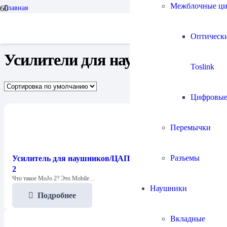
Межблочные ц
Главная
Усилители
Усилители для наушников
Страница 2
Оптическ
Усилители для наушников
Toslink
Цифровы
Перемычки
Разъемы
Усилитель для наушников/ЦАП Chord Electronics Mojo
2
Что такое MoJo 2? Это Mobile…
Наушники
Подробнее
Вкладные