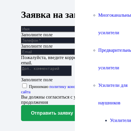
Заявка на запись
Многоканальны
усилители
Заполните поле
Заполните поле
Предварительн
Пожалуйста, введите корректный адрес
email.
усилители
Заполните поле
Усилители для
Принимаю
политику конфиденциальности
сайта
Вы должны согласиться с условиями для
продолжения
наушников
Отправить заявку
Усилители