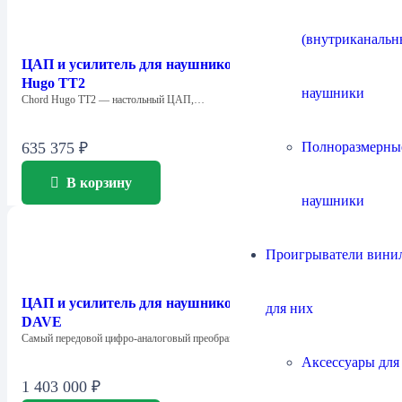
(внутриканальн
ЦАП и усилитель для наушников Chord Electronics
Hugo TT2
наушники
Chord Hugo TT2 — настольный ЦАП,…
Полноразмерны
635 375
₽
В корзину
наушники
Проигрыватели винил
ЦАП и усилитель для наушников Сhord Electronics
для них
DAVE
Cамый передовой цифро-аналоговый преобразователь в мире!…
Аксессуары для
1 403 000
₽