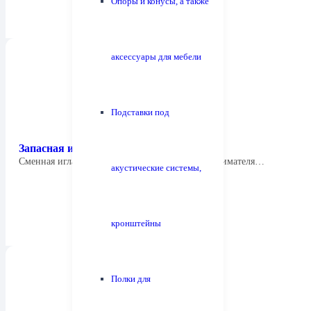
Опоры и конусы, а также
аксессуары для мебели
Подставки под
Запасная игла Tonar 1812 Stylus Banana
Cменная игла для ди-джейской головки звукоснимателя…
акустические системы,
кронштейны
Полки для