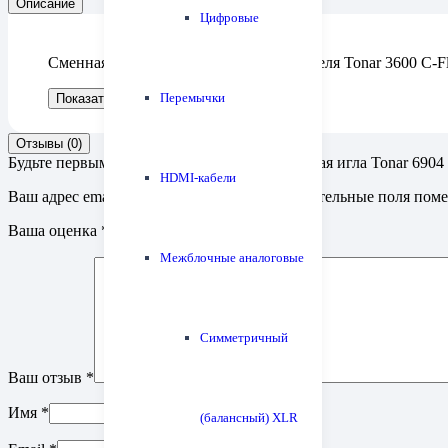
Описание
Цифровые
Сменная игла для головки звукоснимателя Tonar 3600 C-Fl
Перемычки
Показать больше
Показать меньше
Отзывы (0)
Будьте первым, кто оставил отзыв на “Сменная игла Tonar 6904 
HDMI-кабели
Ваш адрес email не будет опубликован.
Обязательные поля пом
Ваша оценка
*
Межблочные аналоговые
Симметричный
Ваш отзыв
*
Имя
*
(балансный) XLR