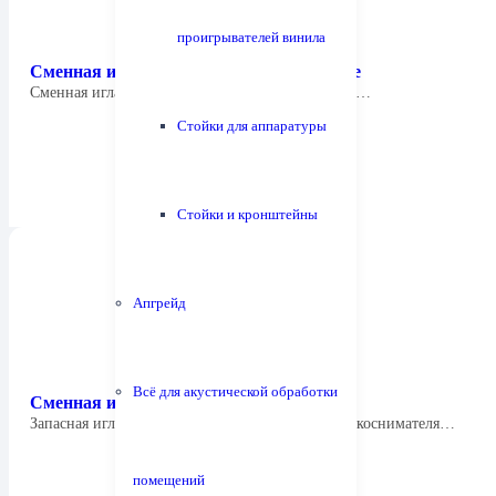
проигрывателей винила
Сменная игла Tonar 1953 Stylus Diabolic e
Сменная игла для звукоснимателя Tonar Diabolic…
Стойки для аппаратуры
Стойки и кронштейны
Апгрейд
Всё для акустической обработки
Сменная игла Tonar 1811 Stylus Baktrak
Запасная игла для ди-джейской ММ-головки звукоснимателя…
помещений