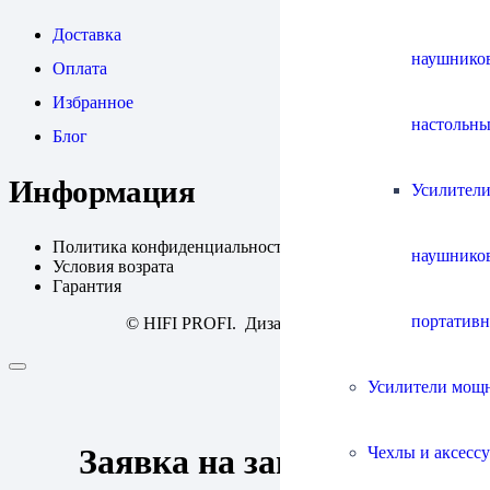
Доставка
наушнико
Оплата
Избранное
настольны
Блог
Информация
Усилители
Политика конфиденциальности
наушнико
Условия возрата
Гарантия
портатив
© HIFI PROFI. Дизайн:
fineweb
Усилители мощ
Заявка на запись
Чехлы и аксесс