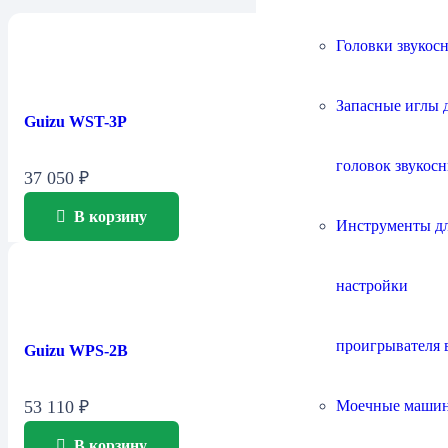
Головки звукос
Запасные иглы 
Guizu WST-3P
головок звукос
37 050
₽
В корзину
Инструменты д
настройки
проигрывателя 
Guizu WPS-2B
Моечные маши
53 110
₽
В корзину