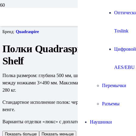
Главная
Оптическ
Аудиомебель
Стойки для аппаратуры
Полки Quadraspire QAVX Shelf
Toslink
Бренд:
Quadraspire
Полки Quadraspire QAVX
Цифровой
Shelf
AES/EBU
Полка размером: глубина 500 мм, ширина 1630 мм, ширина
между ножками 3×490 мм. Максимальная нагрузка на полку:
Перемычки
280 кг.
Стандартное исполнение полок: черный, вишня, дуб, клен,
Разъемы
венге.
Варианты отделки «люкс» с доплатой: бамбук.
Наушники
Показать больше
Показать меньше