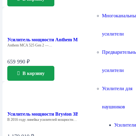
Многоканальны
усилители
Усилитель мощности Anthem MCA 525 Gen 2
Anthem MCA 525 Gen 2 —…
Предварительн
659 990
₽
усилители
В корзину
Усилители для
наушников
Усилитель мощности Bryston 3B-3
В 2016 году линейка усилителей мощности…
Усилители