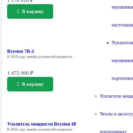
1 170 010
₽
наушнико
В корзину
настольны
Усилители
Bryston 7B-3
В 2016 году линейка усилителей мощности…
наушнико
1 472 000
₽
портатив
В корзину
Усилители мощ
Чехлы и аксесс
Усилитель мощности Bryston 4B-3
В 2016 году линейка усилителей мощности…
портативных