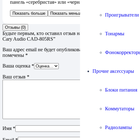
панель «серебристая» или «черная», черное шасси.
Показать больше
Показать меньше
Проигрыватели
Отзывы (0)
Будьте первым, кто оставил отзыв на “Ламповый моноблок
Тонармы
Cary Audio CAD-805RS”
Ваш адрес email не будет опубликован.
Обязательные поля
Фонокорректор
помечены
*
Ваша оценка
*
Прочие аксессуары
Ваш отзыв
*
Блоки питания
Коммутаторы
Радиолампы
Имя
*
Email
*