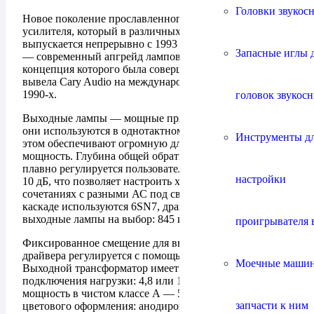
Головки звукос
Новое поколение прославленного однотактного
усилителя, который в различных модификациях
выпускается непрерывно с 1993 года! Reference Series
Запасные иглы 
— современный апгрейд лампового усилителя, сама
концепция которого была совершенно необычна и
вывела Cary Audio на международную арену в начале
1990-х.
головок звукос
Выходные лампы — мощные прямонакальные триоды,
они используются в однотактном включении, но при
Инструменты д
этом обеспечивают огромную для режима класса А
мощность. Глубина общей обратной связи схемы
плавно регулируется пользователем в диапазоне от 0 до
настройки
10 дБ, что позволяет настроить характер звучания в
сочетаниях с разными АС под свой вкус. Во входном
каскаде используются 6SN7, драйвер — на 300B,
выходные лампы на выбор: 845 или 211.
проигрывателя 
Фиксированное смещение для выходных ламп и
драйвера регулируется с помощью потенциометра.
Моечные маши
Выходной трансформатор имеет три отвода для
подключения нагрузки: 4,8 или 16 Ом. Выходная
мощность в чистом классе А — 50 Вт. Варианты
запчасти к ним
цветового оформления: анодированная передняя