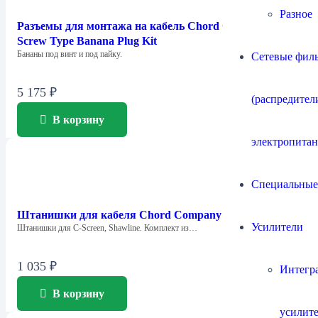
Разное
Разъемы для монтажа на кабель Chord Company 4mm
Screw Type Banana Plug Kit
Бананы под винт и под пайку.
Сетевые филь
5 175
₽
(распредител
В корзину
электропитан
Специальные
Штанишки для кабеля Chord Company Little Trousers
Усилители
Штанишки для C-Screen, Shawline. Комплект из…
1 035
₽
Интегр
В корзину
усилит