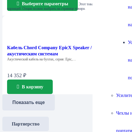
Выберите параметры
Этот товар имеет несколько
н
вариаций. Опции можно выбрать на странице товара.
н
У
Кабель Chord Company EpicX Speaker / к
акустическим системам
Акустический кабель на бухтах, серия: Epic,…
н
14 352
₽
п
В корзину
Усилит
Показать еще
Чехлы и
Партнерство
портат