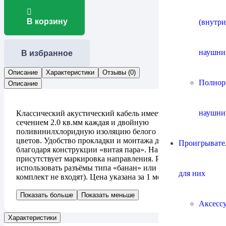
В корзину
(внутр
наушни
В избранное
Описание
Характеристики
Отзывы (0)
Полнор
Описание
наушни
Классический акустический кабель имеет 2 жилы
сечением 2.0 кв.мм каждая и двойную
поливинилхлоридную изоляцию белого и зелёного
цветов. Удобство прокладки и монтажа достигается
Проигрывател
благодаря конструкции «витая пара». На изоляции
присутствует маркировка направления. Рекомендуется
использовать разъёмы типа «банан» или «вилочки» (в
для них
комплект не входят). Цена указана за 1 метр.
Показать больше
Показать меньше
Аксесс
Характеристики