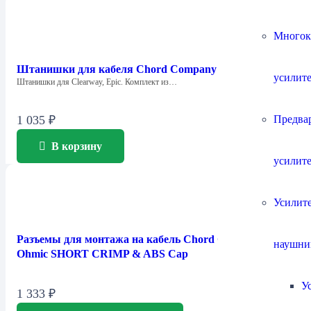
Многок
Штанишки для кабеля Chord Company Big Trousers
усилит
Штанишки для Clearway, Epic. Комплект из…
Предва
1 035
₽
В корзину
усилит
Усилите
Разъемы для монтажа на кабель Chord Company
наушни
Ohmic SHORT CRIMP & ABS Cap
У
1 333
₽