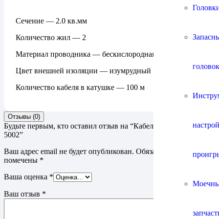
Головки
Сечение — 2.0 кв.мм
Запасны
Количество жил — 2
Материал проводника — бескислородная медь
головок
Цвет внешней изоляции — изумрудный
Количество кабеля в катушке — 100 м
Инстру
Отзывы (0)
настро
Будьте первым, кто оставил отзыв на “Кабель Neotech NES-
5002”
Ваш адрес email не будет опубликован.
Обязательные поля
проигр
помечены
*
Ваша оценка
*
Моечны
Ваш отзыв
*
запчаст