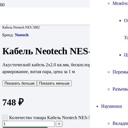
Межбло
Главная
Кабели
О
Акустические на катушках
Кабель Neotech NES-5002
Бренд:
Neotech
To
Кабель Neotech NES-5002
Ц
Акустический кабель 2х2.0 кв.мм, бескислородная медь,
армирование, витая пара, цена за 1 м
Перемы
Показать больше
Показать меньше
Разъем
748
₽
Наушники
Количество товара Кабель Neotech NES-5002
Вкладн