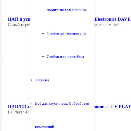
проигрывателей винила
ЦАП и усилитель для наушников Сhord Electronics DAVE
Cамый передовой цифро-аналоговый преобразователь в мире!…
Стойки для аппаратуры
Стойки и кронштейны
Апгрейд
Всё для акустической обработки
ЦАП/CD-проигрыватель/стример Métronome — LE PLA
Le Player 4+ — топовый CD-проигрыватель…
помещений