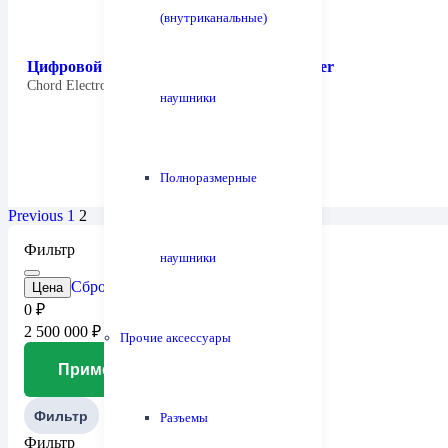
(внутриканальные)
Цифровой процессор Chord Hugo M Scaler
Chord Electronics Hugo M Scaler Процессор…
наушники
Полноразмерные
Previous
1
2
Фильтр
наушники
Сброс
Цена
0
₽
2 500 000
₽
Прочие аксессуары
Применить
Фильтр
Разъемы
Фильтр