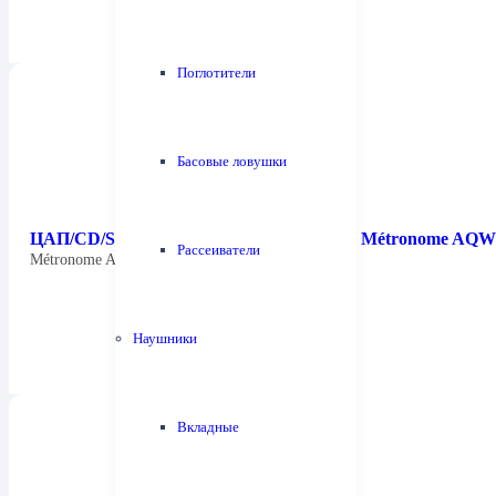
Поглотители
Басовые ловушки
ЦАП/CD/SACD-проигрыватель/стример Métronome AQW
Рассеиватели
Métronome AQWO 2 — новый эталон…
Наушники
Вкладные