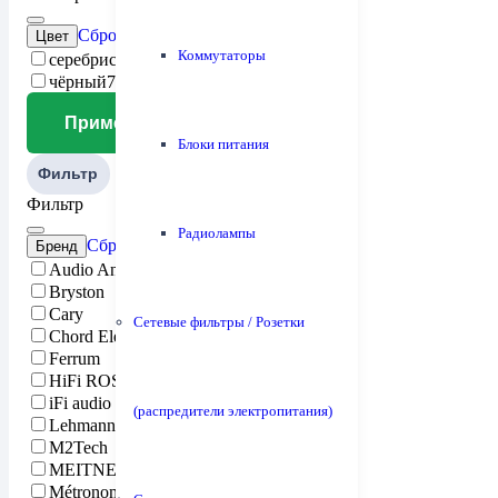
Сброс
Цвет
Коммутаторы
серебристый
8
чёрный
7
Применить
Блоки питания
Фильтр
Фильтр
Радиолампы
Сброс
Бренд
Audio Analogue
Bryston
Cary
Сетевые фильтры / Розетки
Chord Electronics
Ferrum
HiFi ROSE
iFi audio
(распредители электропитания)
Lehmannaudio
M2Tech
MEITNER
Métronome