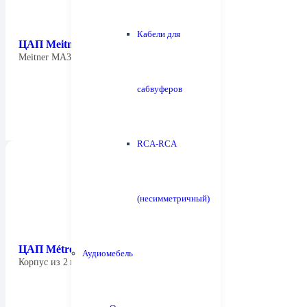
Кабели для
ЦАП Meitner MA3i
Meitner MA3: ЦАП нового поколения 16xDSD…
сабвуферов
RCA-RCA
(несимметричный)
ЦАП Métronome — LE DAC 2
Аудиомебель
Корпус из 2 мм стали с передней…