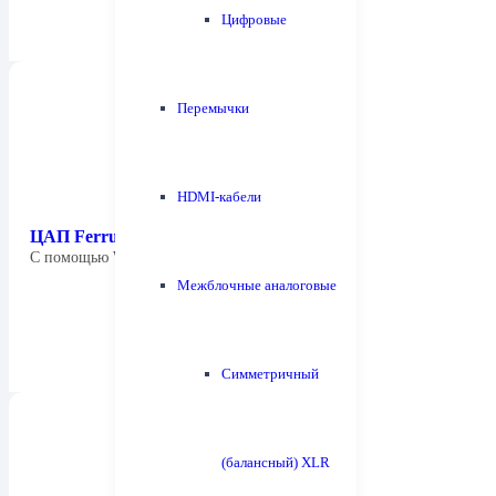
Цифровые
Перемычки
HDMI-кабели
ЦАП Ferrum — WANDLA
С помощью WANDLA мы обращаемся как…
Межблочные аналоговые
Симметричный
(балансный) XLR