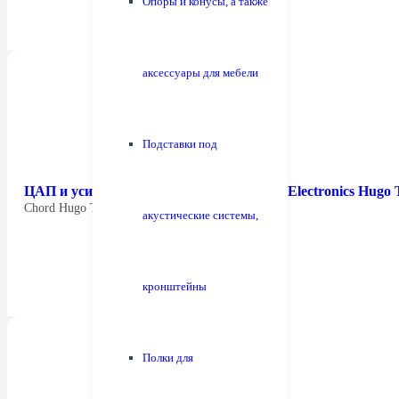
Опоры и конусы, а также
аксессуары для мебели
Подставки под
ЦАП и усилитель для наушников Chord Electronics Hugo
Chord Hugo TT2 — настольный ЦАП,…
акустические системы,
кронштейны
Полки для