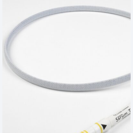
Межблочные цифровые
19
Кабель USB
6
Оптический Toslink
1