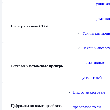
наушнико
портатив
Проигрыватели СD
9
Усилители мощ
Чехлы и аксесс
портативных
Сетевые и потоковые проигрыватели
21
усилителей
Цифро-аналоговые
Цифро-аналоговые преобразователи
21
преобразователи