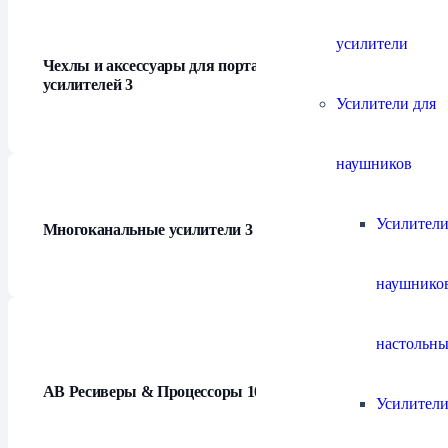
усилители
Чехлы и аксессуары для портативных
усилителей
3
Усилители для
наушников
Усилители
Многоканальные усилители
3
наушнико
настольны
АВ Ресиверы & Процессоры
10
Усилители