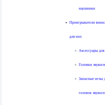
наушники
Проигрыватели винил
Центральные каналы
10
для них
Аксессуары для
Настенная акустика
4
Головки звукос
Запасные иглы 
головок звукос
Встраиваемая акустика
11