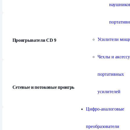
наушнико
портатив
Усилители мощ
Проигрыватели СD
9
Чехлы и аксесс
портативных
Сетевые и потоковые проигрыватели
21
усилителей
Цифро-аналоговые
преобразователи