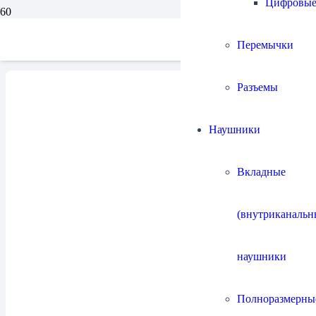
Цифровы
Каталог
Перемычки
Разъемы
Наушники
Напольная акустика
60
Вкладные
(внутриканальн
наушники
Полочная акустика
26
Полноразмерны