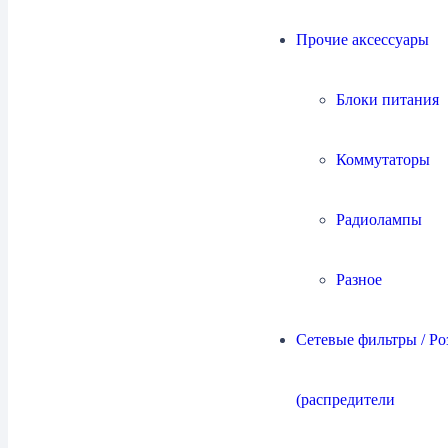
Интегральные усилители
34
Прочие аксессуары
Блоки питания
Коммутаторы
Предварительные усилители
17
Радиолампы
Разное
Сетевые фильтры / Ро
Усилители мощности
27
(распредители