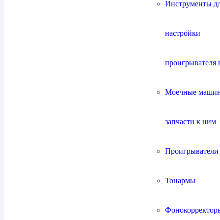
Инструменты д
настройки
проигрывателя 
Сабвуферы
1
Моечные маши
запчасти к ним
Активная акустика
4
Проигрыватели
Тонармы
Фонокорректор