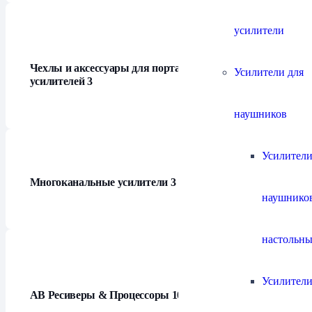
усилители
Чехлы и аксессуары для портативных
Усилители для
усилителей
3
наушников
Усилители
Многоканальные усилители
3
наушнико
настольны
Усилители
АВ Ресиверы & Процессоры
10