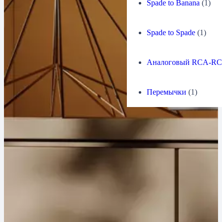
Spade to Banana
(1)
Головки звукоснимателя
17
Spade to Spade
(1)
Аналоговый RCA-R
Перемычки
(1)
Инструменты для настройки проигрывателя
винила
9
Моечные машины и запчасти к ним
8