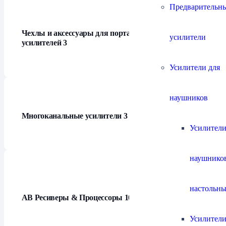
Предварительн
Чехлы и аксессуары для портативных
усилители
усилителей
3
Усилители для
наушников
Многоканальные усилители
3
Усилители
наушнико
настольны
АВ Ресиверы & Процессоры
10
Усилители