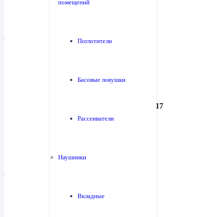
помещений
Поглотители
Басовые ловушки
Предварительные усилители
17
Рассеиватели
Наушники
Вкладные