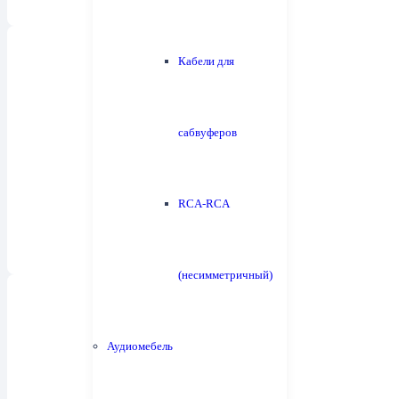
Кабели для
сабвуферов
Настенная акустика
4
RCA-RCA
(несимметричный)
Аудиомебель
Встраиваемая акустика
11