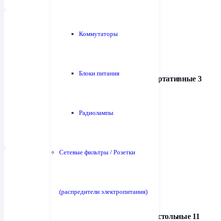
Коммутаторы
Блоки питания
Усилители для наушников портативные
3
Радиолампы
Сетевые фильтры / Розетки
(распредители электропитания)
Усилители для наушников настольные
11