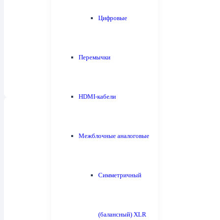
Цифровые
Полочная акустика
26
Перемычки
HDMI-кабели
Межблочные аналоговые
Центральные каналы
10
Симметричный
(балансный) XLR