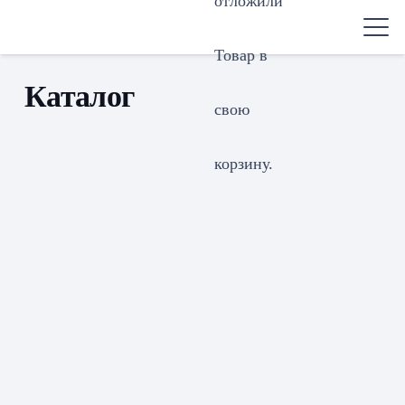
отложили
Товар
в
Каталог
свою
корзину.
Напольная
Полочная
акустика
акустика
58
26
Центральные
Настенная
каналы
акустика
9
4