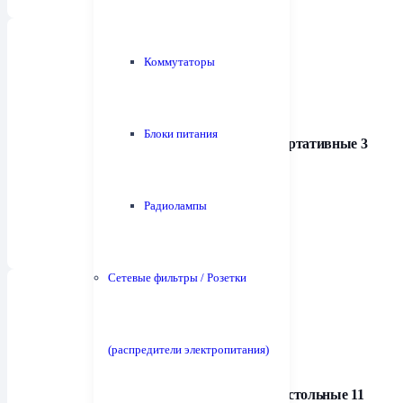
Коммутаторы
Блоки питания
Усилители для наушников портативные
3
Радиолампы
Сетевые фильтры / Розетки
(распредители электропитания)
Усилители для наушников настольные
11