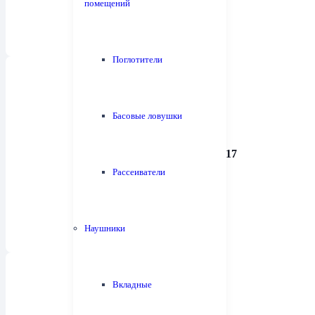
помещений
Поглотители
Басовые ловушки
Предварительные усилители
17
Рассеиватели
Наушники
Вкладные