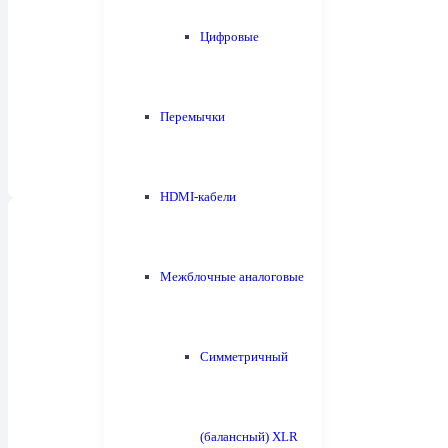
Цифровые
Полочная акустика
26
Перемычки
HDMI-кабели
Межблочные аналоговые
Центральные каналы
10
Симметричный
(балансный) XLR