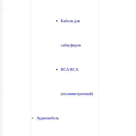
Кабели для
сабвуферов
Настенная акустика
4
RCA-RCA
(несимметричный)
Аудиомебель
Встраиваемая акустика
11